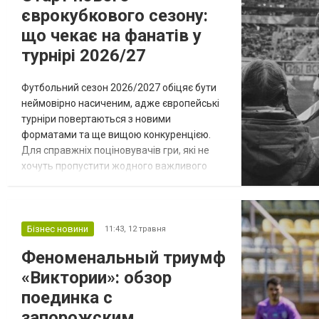
єврокубкового сезону:
що чекає на фанатів у
турнірі 2026/27
Футбольний сезон 2026/2027 обіцяє бути
неймовірно насиченим, адже європейські
турніри повертаються з новими
форматами та ще вищою конкуренцією.
Для справжніх поціновувачів гри, які не
хочуть пропустити жодного важливого
моменту, актуальним стає питання пошуку
надійних платформ, де можна дивитися
футбол онлайн. Цього року кваліфікаційні
етапи стартують вже з липня, що дозволяє
Бізнес новини
11:43,
12 травня
вболівальникам заздалегідь підготуватися
Феноменальный триумф
до марафону трансляцій. Нові реалії та с...
«Виктории»: обзор
поединка с
запорожским