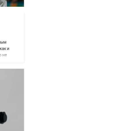
ным
как и
о не