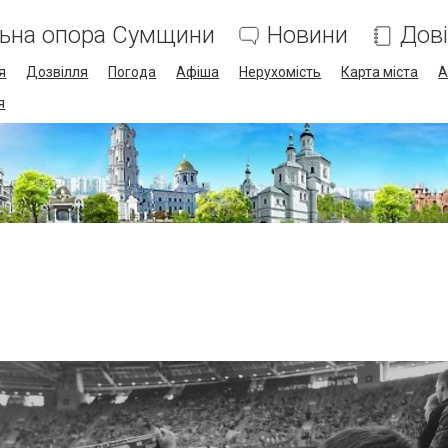
льна опора Сумщини
Новини
Дов
я
Дозвілля
Погода
Афіша
Нерухомість
Карта міста
А
я