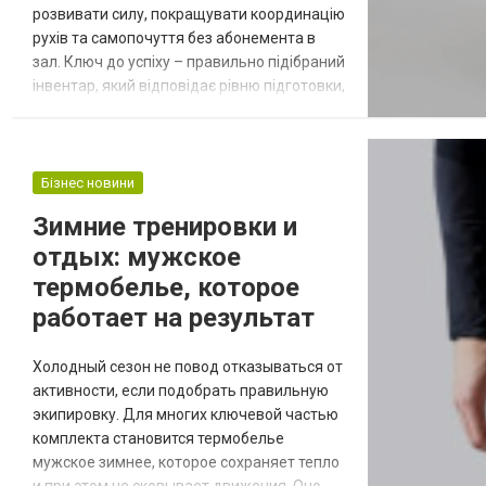
розвивати силу, покращувати координацію
рухів та самопочуття без абонемента в
зал. Ключ до успіху – правильно підібраний
інвентар, який відповідає рівню підготовки,
не створює дискомфорту й адаптується до
прогресу. Тисячі людей в Україні
цікавляться, де гантелі купити, щоб
обладнання було сертифікованим,
Бізнес новини
зручним, служило роками без додаткових
Зимние тренировки и
вкладень і легко інтегрувалося в
отдых: мужское
повсякденний прості...
термобелье, которое
работает на результат
Холодный сезон не повод отказываться от
активности, если подобрать правильную
экипировку. Для многих ключевой частью
комплекта становится термобелье
мужское зимнее, которое сохраняет тепло
и при этом не сковывает движения. Оно