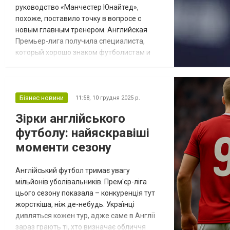
руководство «Манчестер Юнайтед»,
похоже, поставило точку в вопросе с
новым главным тренером. Английская
Премьер-лига получила специалиста,
который хорошо знаком футболистам и
болельщикам в Манчестере. Некоторое
время команду возглавлял Даррен
Флетчер в статусе исполняющего
обязанности, однако впоследствии
Бізнес новини
11:58,
10 грудня 2025 р.
«манкунианцы» сделали выбор в пользу
Зірки англійського
еще одного бывшего игрока клуба. К
футболу: найяскравіші
завершению текущего сезона красные
дьяволы доверили...
моменти сезону
Англійський футбол тримає увагу
мільйонів уболівальників. Прем'єр-ліга
цього сезону показала – конкуренція тут
жорсткіша, ніж де-небудь. Українці
дивляться кожен тур, адже саме в Англії
зараз грають ті, хто визначає обличчя