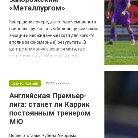
«Металлургом»
Завершение очередного тура чемпионата
принесло футбольным болельщикам яркие
эмоции и неожиданные (хотя для кого-то
вполне закономерные) результаты. В
центре внимания оказался матч, где
встретились аутсайдер текущего
розыгрыша и коллектив, набравший в
последнее время крейсерский ход. Первая
лига Украины продолжает удивлять
плотностью результатов и драматизмом,
Бізнес новини
19:22,
27 січня
который разворачивается на футбольных
Английская Премьер-
полях страны. Сумская «Виктория»
лига: станет ли Каррик
подошла к этой встрече в ст...
постоянным тренером
МЮ
После отставки Рубена Аморима