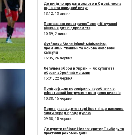
Де вигідно продати золото в Одесі: чесна
оцінка та швидкий викуп
13:12,
13 липня
Постачання електричної енергії: сучасні
рішення для підприємств
10:59,
2 липня
Футболки Stone Island: мінімалізм,
преміальні тканини та основа чоловічої
капсули
16:35,
26 червня
Легальна зброя в Україні – як купити та
обрати збройний магазин
15:31,
22 червня
Поліграф для перевірки співробітників:
ефективний інструмент контролю ризиків
10:38,
15 червня
Перевірка на детекторі брехні: що важливо
знати перед процедурою
09:58,
15 червня
Де купити габіони Hesco: критерії вибору та
практичні рекомендації