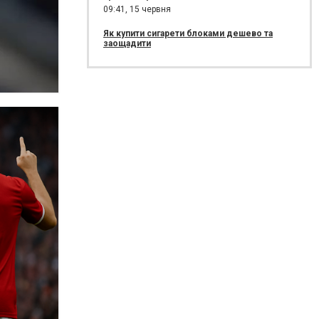
09:41,
15 червня
Як купити сигарети блоками дешево та
заощадити