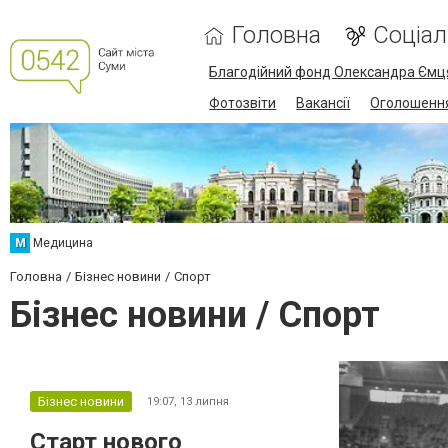
Головна
Соціа
Благодійний фонд Олександра Ємц
Фотозвіти
Вакансії
Оголошенн
М
Медицина
Головна
Бізнес новини
Спорт
Бізнес новини / Спорт
Бізнес новини
19:07,
13 липня
Старт нового