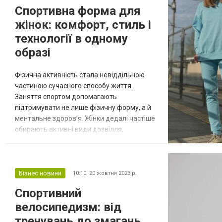
командного духу. Ще донедавна футбол
Спортивна форма для
вважався суто чоловічим видом спорту,
жінок: комфорт, стиль і
але с...
технології в одному
образі
Фізична активність стала невіддільною
частиною сучасного способу життя.
Заняття спортом допомагають
підтримувати не лише фізичну форму, а й
ментальне здоров’я. Жінки дедалі частіше
обирають активні види дозвілля,
займаються фітнесом, бігом, йогою чи
силовими тренуваннями. Важливою
складовою комфортних тренувань є
правильно підібраний одяг. Саме він
Бізнес новини
10:10,
20 жовтня 2023 р.
забезпечує свободу рухів, терморегуляцію
Спортивний
та знижує ризик травмування шкіри під час
велосипедизм: від
активного навантаження. Ос...
тренувань до змагань