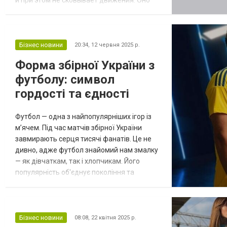
помогает поддерживать комфорт во
время тренировок и прогулок, превращая
зиму в удобное и динамичное время года.
Преимущества функциональной одежды
Бізнес новини
20:34,
12 червня 2025 р.
Современные технологии позволяют
Форма збірної України з
создавать вещи, которые подстраиваются
футболу: символ
под ритм жизни...
гордості та єдності
Футбол — одна з найпопулярніших ігор із
м’ячем. Під час матчів збірної України
завмирають серця тисячі фанатів. Це не
дивно, адже футбол знайомий нам змалку
— як дівчаткам, так і хлопчикам. Його
популярність об'єднує покоління та
надихає на досягнення. Футбольні
команди створюються й поповнюються
щодня, а цей спорт позитивно впливає як
на фізичний розвиток, так і на формування
Бізнес новини
08:08,
22 квітня 2025 р.