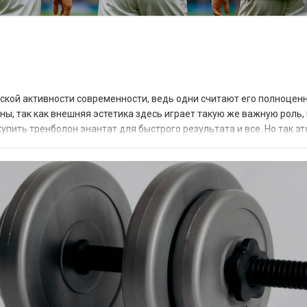
ской активности современности, ведь одни считают его полноцен
йны, так как внешняя эстетика здесь играет такую же важную роль, 
пить тренболон энантат для быстрого результата и все. Но так эт
ая включает много факто...