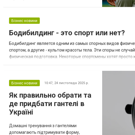
світового футболу. Манчестер Сіті під
питанням Пеп Гвардіола зіткнувся з
проблемами. Звинувачення у фінансових
Бізнес новини
порушеннях тиснуть на клуб, результати
Бодибилдинг - это спорт или нет?
просіли. Ерлінг Голанд забиває, та навіть
цього буває замало – команда програє
Бодибилдинг является одним из самых спорных видов физиче
там, де...
спортом, а другие - культом красоты тела. Эти споры не случа
физическая подготовка. Некоторые спортсмены хотят просто ку
работает, потому что должна быть комплексная работа, котор
Бізнес новини
10:47,
24 листопада 2025 р.
Як правильно обрати та
де придбати гантелі в
Україні
Домашні тренування з гантелями
допомагають підтримувати форму,