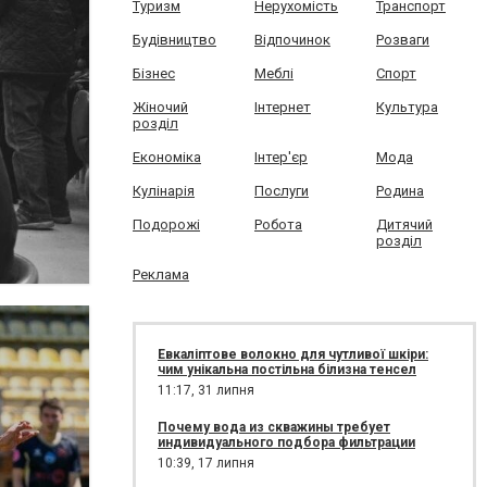
Туризм
Нерухомість
Транспорт
Будівництво
Відпочинок
Розваги
Бізнес
Меблі
Спорт
Жіночий
Інтернет
Культура
розділ
Економіка
Інтер'єр
Мода
Кулінарія
Послуги
Родина
Подорожі
Робота
Дитячий
розділ
Реклама
Евкаліптове волокно для чутливої шкіри:
чим унікальна постільна білизна тенсел
11:17,
31 липня
Почему вода из скважины требует
индивидуального подбора фильтрации
10:39,
17 липня