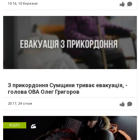
10:16,
10 березня
З прикордоння Сумщини триває евакуація, -
голова ОВА Олег Григоров
20:17,
24 січня
ВІДЕО