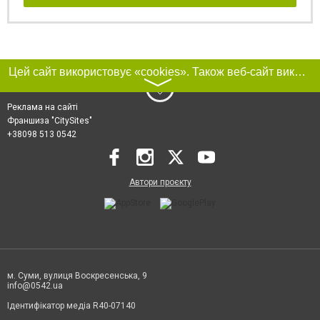
Цей сайт використовує «cookies». Також веб-сайт використовує інтернет-сервіс для збору технічних даних стосовно відвідувачів з метою отримання маркетингової та статистичної інформації. Умови обробки даних відвідувачів сайту див.
〉
Реклама на сайті
Франшиза "CitySites"
+38098 513 0542
Автори проєкту
м. Суми, вулиця Воскресенська, 9
info@0542.ua
Ідентифікатор медіа R40-07140