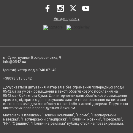
Автори проєкту
м. Суми, вулиця Воскресенська, 9
info@0542.ua
Ідентифікатор медіа R40-07140
+38098 513 0542
Допускається цитування матеріалів без отримання попередньої згоди
0542.ua за умови розміщення в тексті обов'язкового посилання на
0542.ua - Сайт міста Суми. Для інтернет-видань обов'язкове розміщення
прямого, відкритого для пошукових систем гіперпосилання на цитовані
статті не нижче другого абзацу в тексті або в якості джерела. Порушення
виняткових прав переслідується Законом.
Матеріали з плашками "Новини компаній", "Промо", "Партнерський
матеріал", "Партнерський спецпроєкт", "Політичні новини", "Пресреліз",
"PR", "Офіційно", "Політична реклама" публікуються на правах реклами.