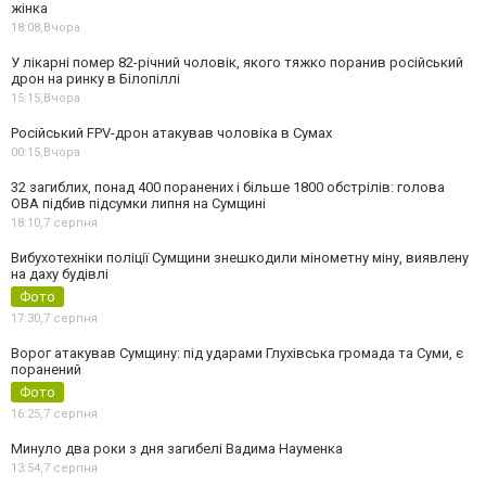
жінка
18:08,
Вчора
У лікарні помер 82-річний чоловік, якого тяжко поранив російський
дрон на ринку в Білопіллі
15:15,
Вчора
Російський FPV-дрон атакував чоловіка в Сумах
00:15,
Вчора
32 загиблих, понад 400 поранених і більше 1800 обстрілів: голова
ОВА підбив підсумки липня на Сумщині
18:10,
7 серпня
Вибухотехніки поліції Сумщини знешкодили мінометну міну, виявлену
на даху будівлі
Фото
17:30,
7 серпня
Ворог атакував Сумщину: під ударами Глухівська громада та Суми, є
поранений
Фото
16:25,
7 серпня
Минуло два роки з дня загибелі Вадима Науменка
13:54,
7 серпня