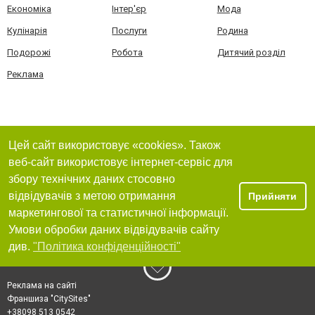
Економіка
Інтер'єр
Мода
Кулінарія
Послуги
Родина
Подорожі
Робота
Дитячий розділ
Реклама
Цей сайт використовує «cookies». Також
веб-сайт використовує інтернет-сервіс для
збору технічних даних стосовно
відвідувачів з метою отримання
Прийняти
маркетингової та статистичної інформації.
Умови обробки даних відвідувачів сайту
див.
"Політика конфіденційності"
Реклама на сайті
Франшиза "CitySites"
+38098 513 0542