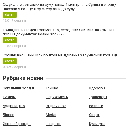
Ошукали військових на суму понад 1 млн грн: на Сумщині справу
шахраїв з кол-центру скерували до суду
Фото
12:01,
7 серпня
Тринадцять людей травмовано, серед яких дитина: на Сумщині
поліція документує воєнні злочини
Фото
10:52,
7 серпня
Росіяни вночі знищили поштове відділення у Глухівській громаді
Фото
09:59,
7 серпня
Рубрики новин
Загальний розділ
Техніка
Здоров'я
Туризм
Нерухомість
Транспорт
Будівництво
Відпочинок
Розваги
Бізнес
Меблі
Спорт
Жіночий розділ
Інтернет
Культура