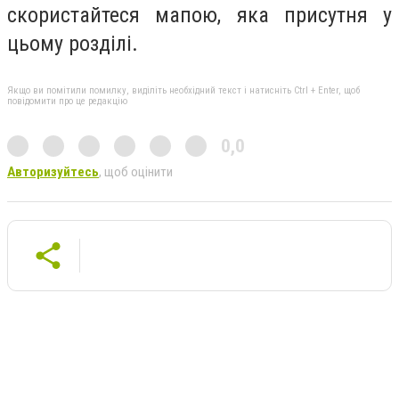
скористайтеся мапою, яка присутня у
цьому розділі.
Якщо ви помітили помилку, виділіть необхідний текст і натисніть Ctrl + Enter, щоб
повідомити про це редакцію
0,0
Авторизуйтесь
, щоб оцінити