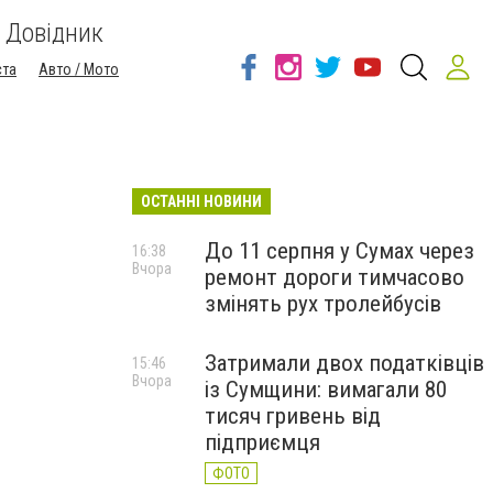
Довідник
ста
Авто / Мото
ОСТАННІ НОВИНИ
До 11 серпня у Сумах через
16:38
Вчора
ремонт дороги тимчасово
змінять рух тролейбусів
Затримали двох податківців
15:46
Вчора
із Сумщини: вимагали 80
тисяч гривень від
підприємця
ФОТО