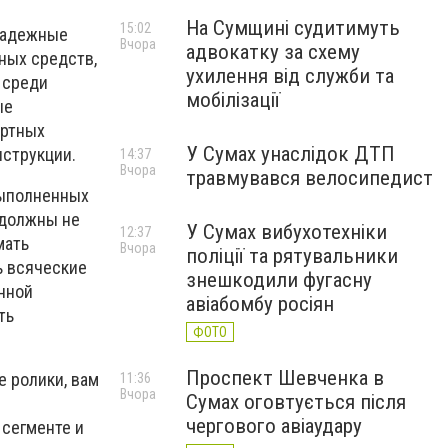
На Сумщині судитимуть
15:02
 надежные
Вчора
адвокатку за схему
ных средств,
ухилення від служби та
 среди
мобілізації
ые
ортных
У Сумах унаслідок ДТП
нструкции.
14:37
Вчора
травмувався велосипедист
выполненных
 должны не
У Сумах вибухотехніки
12:37
мать
Вчора
поліції та рятувальники
ь всяческие
знешкодили фугасну
нной
авіабомбу росіян
ть
ФОТО
Проспект Шевченка в
 ролики, вам
11:36
Вчора
Сумах оговтується після
чергового авіаудару
 сегменте и