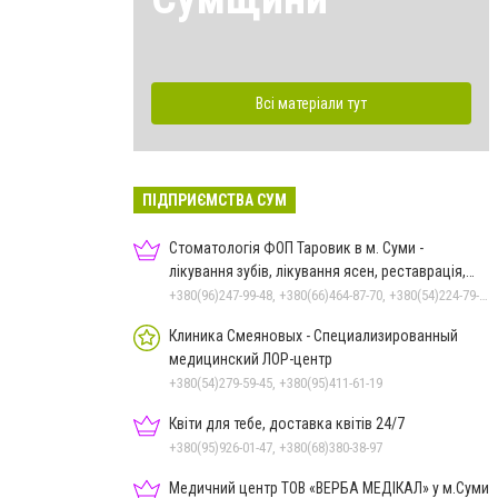
Всі матеріали тут
ПІДПРИЄМСТВА СУМ
Стоматологія ФОП Таровик в м. Суми -
лікування зубів, лікування ясен, реставрація,
протезування
+380(96)247-99-48, +380(66)464-87-70, +380(54)224-79-94
Клиника Смеяновых - Специализированный
медицинский ЛОР-центр
+380(54)279-59-45, +380(95)411-61-19
Квіти для тебе, доставка квітів 24/7
+380(95)926-01-47, +380(68)380-38-97
Медичний центр ТОВ «ВЕРБА МЕДІКАЛ» у м.Суми