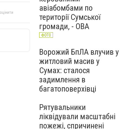
авіабомбами по
 оцінити
території Сумської
громади, - ОВА
ФОТО
Ворожий БпЛА влучив у
житловий масив у
Сумах: сталося
задимлення в
багатоповерхівці
Рятувальники
ліквідували масштабні
пожежі, спричинені