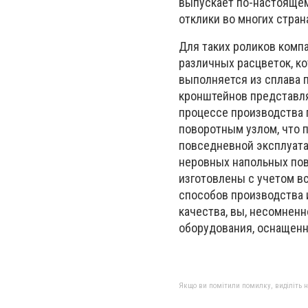
выпускает по-настояще
отклики во многих страна
Для таких роликов компа
различных расцветок, к
выполняется из сплава п
кронштейнов представля
процессе производства 
поворотным узлом, что 
повседневной эксплуата
неровных напольных пов
изготовлены с учетом в
способов производства 
качества, вы, несомненн
оборудования, оснащенн
Якщо ви помітили помилку, виділіть нео