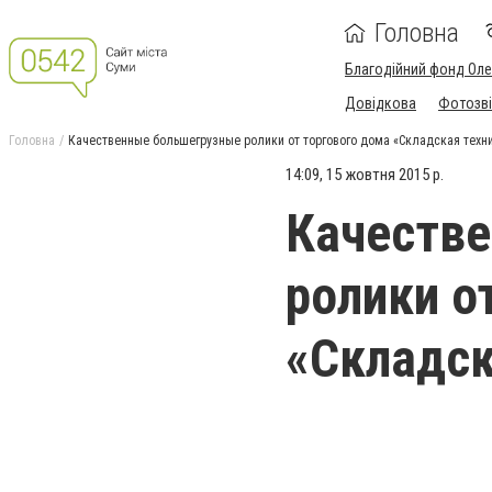
Головна
Благодійний фонд Ол
Довідкова
Фотозві
Головна
Качественные большегрузные ролики от торгового дома «Складская техн
14:09, 15 жовтня 2015 р.
Качеств
ролики о
«Складск