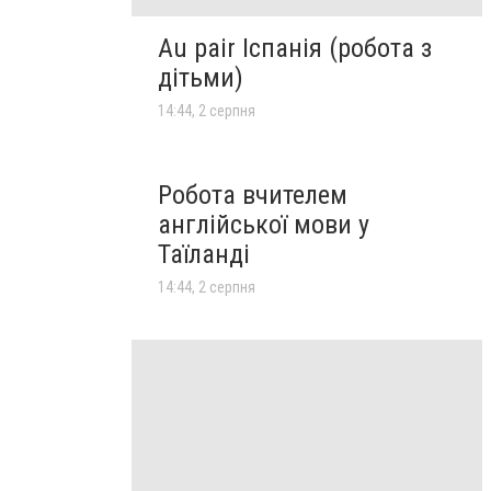
Au pair Іспанія (робота з
дітьми)
14:44, 2 серпня
Робота вчителем
англійської мови у
Таїланді
14:44, 2 серпня