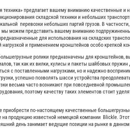
я техника» предлагает вашему вниманию качественные и
кционирования складской техники и небольших транспорт
кальной перевозки небольших партий грузов. В частности,
и мы можем представить вашему вниманию подпружиненн
предназначенные для использования на складских трансп
 нагрузкой и применением кронштейнов особо крепкой ко
большегрузные ролики предназначены для кронштейнов, 
алов, так как их вилки, кулисы и пакеты шайбовых пружин
ться с поставленными нагрузками, но и надежно восприни
рузки, успешно позволять шасси устройства преодолеват
рузки весьма часто возникают при повседневной промышле
рудования, поэтому качеству таких элементов стоит уделя
е приобрести по-настоящему качественные большегрузные
 на продукцию известной немецкой компании Blickle. Этот
няшний день занимает ведущие позиции на рынке в данном