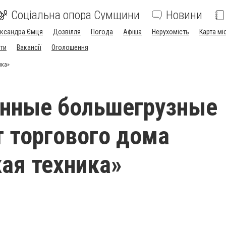
Соціальна опора Сумщини
Новини
ександра Ємця
Дозвілля
Погода
Афіша
Нерухомість
Карта мі
ти
Вакансії
Оголошення
ика»
енные большегрузные
т торгового дома
ая техника»