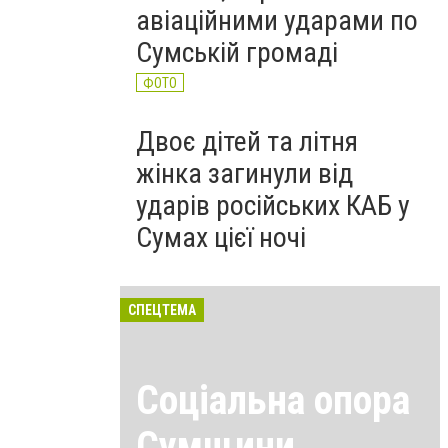
авіаційними ударами по
Сумській громаді
ФОТО
Двоє дітей та літня
жінка загинули від
ударів російських КАБ у
Сумах цієї ночі
СПЕЦТЕМА
Соціальна опора
Сумщини