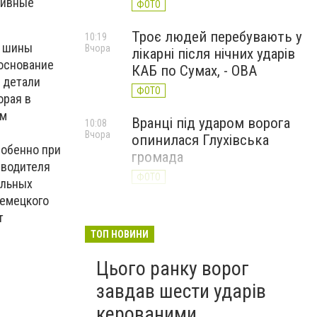
тивные
ФОТО
Троє людей перебувають у
10:19
й шины
Вчора
лікарні після нічних ударів
 основание
КАБ по Сумах, - ОВА
 детали
ФОТО
орая в
ым
Вранці під ударом ворога
10:08
Вчора
опинилася Глухівська
собенно при
громада
зводителя
ФОТО
альных
немецкого
т
ТОП НОВИНИ
Цього ранку ворог
завдав шести ударів
керованими