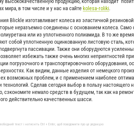
му высококачественную продукцию, которая находит пози
х мира, в том числе и у нас на сайте
kolesa-roliki
.
ния Blicklе изготавливает колеса из эластичной резиново
оторые неразъемно соединены с основанием колеса. Само
олиуретана или из уплотненного полиамида. В то же время
ют собой уплотненную оцинкованную листовую сталь, кот
подвергнута пассивации. Также они оборудуются усиленн
позволяет избежать также очень многих неприятностей при
ции погрузочного и транспортировочного оборудования, о
ерхностях. Как видим, данные изделия от немецкого прои
сех возможных проблем, и с применением наиболее оптим
и технологий. Сделав сегодня выбор в пользу настоящего 
о, сэкономите немало средств в будущем, так как на ремон
ого действительно качественных шасси.
бхідний текст і натисніть Ctrl + Enter, щоб повідомити про це редакцію