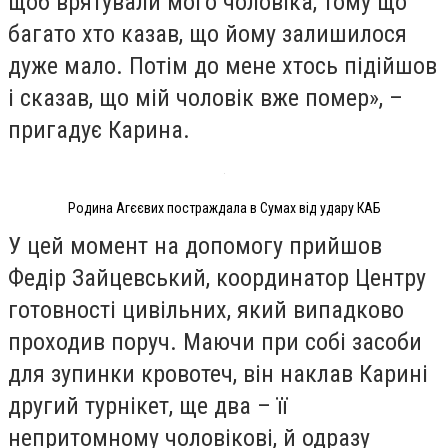
щоб врятували мого чоловіка, тому що
багато хто казав, що йому залишилося
дуже мало. Потім до мене хтось підійшов
і сказав, що мій чоловік вже помер», –
пригадує Карина.
Родина Агєєвих постраждала в Сумах від удару КАБ
У цей момент на допомогу прийшов
Федір Зайцевський, координатор Центру
готовності цивільних, який випадково
проходив поруч. Маючи при собі засоби
для зупинки кровотеч, він наклав Карині
другий турнікет, ще два – її
непритомному чоловікові, й одразу