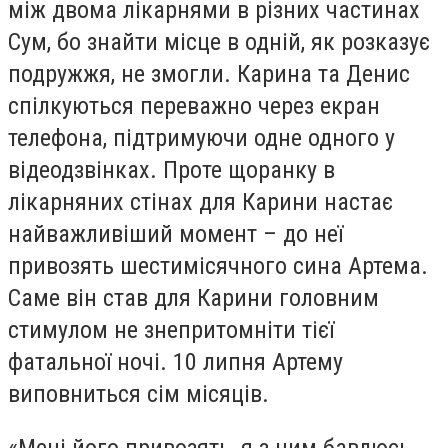
між двома лікарнями в різних частинах
Сум, бо знайти місце в одній, як розказує
подружжя, не змогли. Карина та Денис
спілкуються переважно через екран
телефона, підтримуючи одне одного у
відеодзвінках. Проте щоранку в
лікарняних стінах для Карини настає
найважливіший момент – до неї
привозять шестимісячного сина Артема.
Саме він став для Карини головним
стимулом не знепритомніти тієї
фатальної ночі. 10 липня Артему
виповниться сім місяців.
«Мені його привозять, я з ним бавлюсь