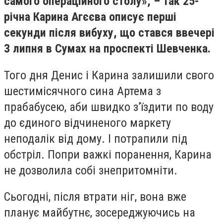
самого операційного столу», – так 25-
річна Карина Агєєва описує перші
секунди після вибуху, що стався ввечері
3 липня в Сумах на проспекті Шевченка.
Того дня Денис і Карина залишили свого
шестимісячного сина Артема з
прабабусею, аби швидко з’їздити по воду
до єдиного відчиненого маркету
неподалік від дому. І потрапили під
обстріл. Попри важкі поранення, Карина
не дозволила собі знепритомніти.
Сьогодні, після втрати ніг, вона вже
планує майбутнє, зосереджуючись на