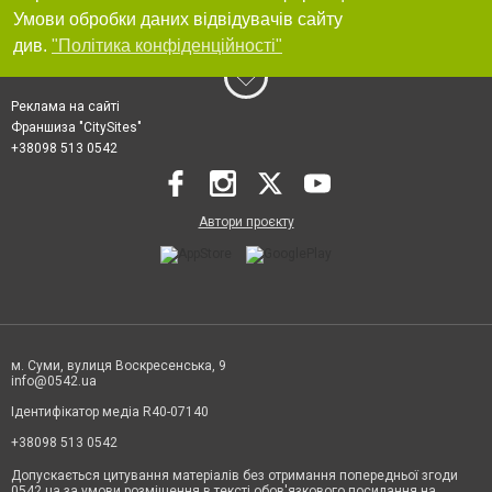
Умови обробки даних відвідувачів сайту
див.
"Політика конфіденційності"
Реклама на сайті
Франшиза "CitySites"
+38098 513 0542
Автори проєкту
м. Суми, вулиця Воскресенська, 9
info@0542.ua
Ідентифікатор медіа R40-07140
+38098 513 0542
Допускається цитування матеріалів без отримання попередньої згоди
0542.ua за умови розміщення в тексті обов'язкового посилання на