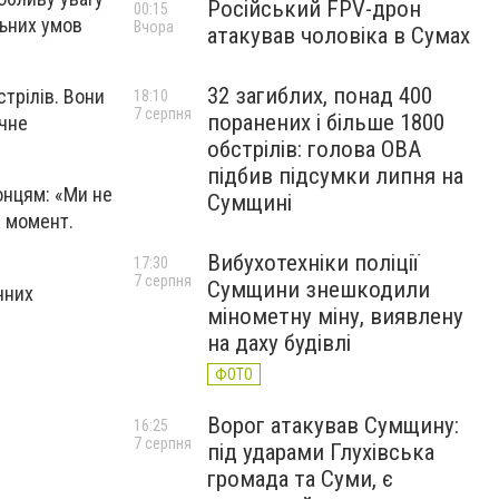
Російський FPV-дрон
00:15
льних умов
Вчора
атакував чоловіка в Сумах
32 загиблих, понад 400
трілів. Вони
18:10
7 серпня
поранених і більше 1800
ечне
обстрілів: голова ОВА
підбив підсумки липня на
онцям: «Ми не
Сумщині
й момент.
Вибухотехніки поліції
17:30
7 серпня
Сумщини знешкодили
чних
мінометну міну, виявлену
на даху будівлі
ФОТО
Ворог атакував Сумщину:
16:25
7 серпня
під ударами Глухівська
громада та Суми, є