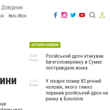
Довідник
ста
Авто / Мото
ОСТАННІ НОВИНИ
Російський дрон атакував
18:08
Вчора
багатоповерхівку в Сумах:
постраждала жінка
ини
У лікарні помер 82-річний
15:15
Вчора
чоловік, якого тяжко
поранив російський дрон на
ринку в Білопіллі
нців
обливу увагу