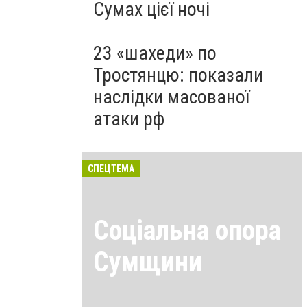
Сумах цієї ночі
23 «шахеди» по
Тростянцю: показали
наслідки масованої
атаки рф
СПЕЦТЕМА
Соціальна опора
Сумщини