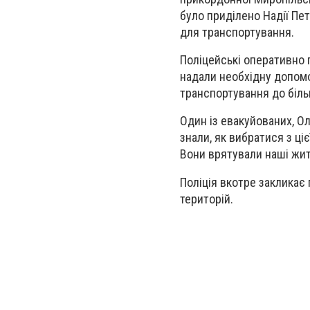
було приділено Надії Пе
для транспортування.
Поліцейські оперативно 
надали необхідну допомо
транспортування до біль
Один із евакуйованих, О
знали, як вибратися з ц
Вони врятували наші жит
Поліція вкотре закликає
територій.