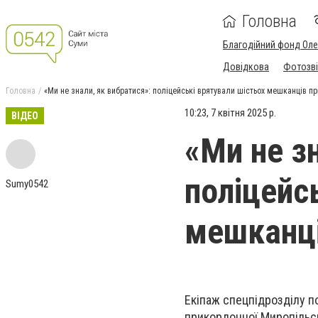
Головна
Благодійний фонд Ол
Довідкова
Фотозві
Головна
«Ми не знали, як вибратися»: поліцейські врятували шістьох мешканців 
10:23, 7 квітня 2025 р.
ВІДЕО
«Ми не з
поліцейс
Sumy0542
мешканці
Екіпаж спецпідрозділу п
прикордонної Миропільсь