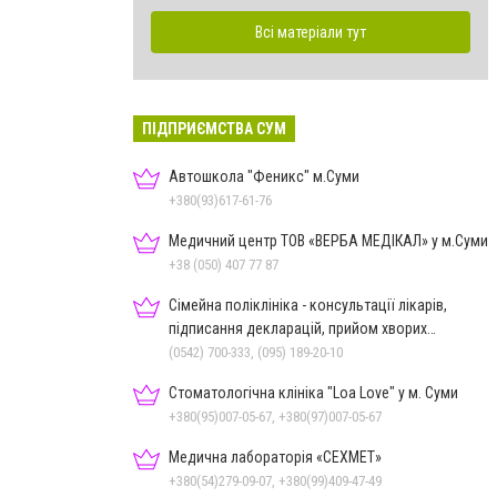
Всі матеріали тут
ПІДПРИЄМСТВА СУМ
Автошкола "Феникс" м.Суми
+380(93)617-61-76
Медичний центр ТОВ «ВЕРБА МЕДІКАЛ» у м.Суми
+38 (050) 407 77 87
Сімейна поліклініка - консультації лікарів,
підписання декларацій, прийом хворих
дорослих та дітей
(0542) 700-333, (095) 189-20-10
Стоматологічна клініка "Loa Love" у м. Суми
+380(95)007-05-67, +380(97)007-05-67
Медична лабораторія «СЕХМЕТ»
+380(54)279-09-07, +380(99)409-47-49