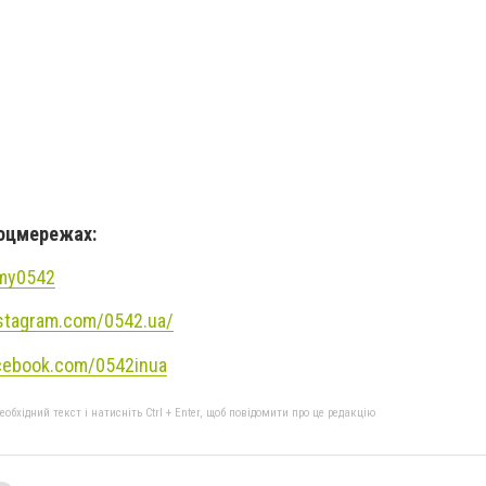
соцмережах:
umy0542
stagram.com/0542.ua/
cebook.com/0542inua
бхідний текст і натисніть Ctrl + Enter, щоб повідомити про це редакцію