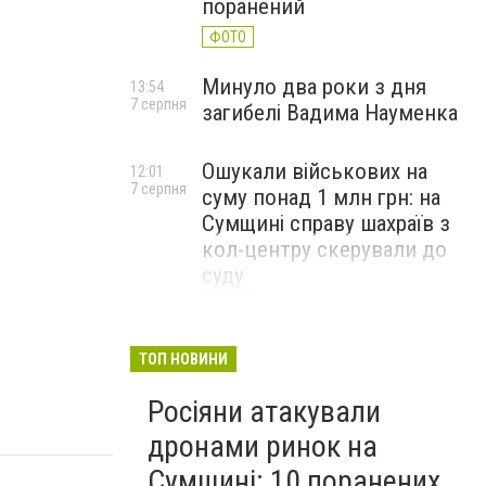
поранений
ФОТО
Минуло два роки з дня
13:54
7 серпня
загибелі Вадима Науменка
Ошукали військових на
12:01
7 серпня
суму понад 1 млн грн: на
Сумщині справу шахраїв з
кол-центру скерували до
суду
ФОТО
ТОП НОВИНИ
Росіяни атакували
дронами ринок на
Сумщині: 10 поранених,