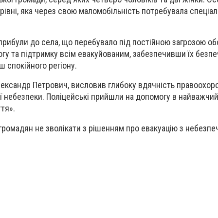
трівні, яка через свою маломобільність потребувала спеціа
прибули до села, що перебувало під постійною загрозою обс
гу та підтримку всім евакуйованим, забезпечивши їх безп
ш спокійного регіону.
лександр Петрович, висловив глибоку вдячність правоохор
ієї небезпеки. Поліцейські прийшли на допомогу в найважчи
тя».
 громадян не зволікати з рішенням про евакуацію з небезпе