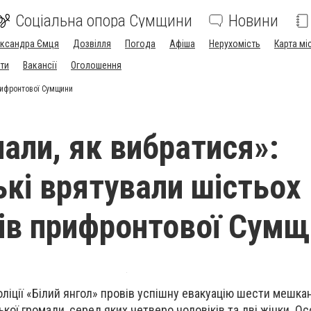
Соціальна опора Сумщини
Новини
ександра Ємця
Дозвілля
Погода
Афіша
Нерухомість
Карта мі
ти
Вакансії
Оголошення
прифронтової Сумщини
нали, як вибратися»:
ькі врятували шістьох
в прифронтової Сумщ
оліції «Білий янгол» провів успішну евакуацію шести мешка
кої громади, серед яких четверо чоловіків та дві жінки. Ос