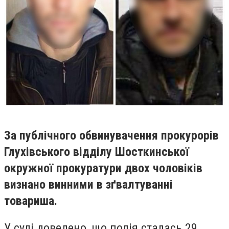
За публічного обвинувачення прокурорів
Глухівського відділу Шосткинської
окружної прокуратури двох чоловіків
визнано винними в зґвалтуванні
товариша.
У суді доведено, що подія сталась 29