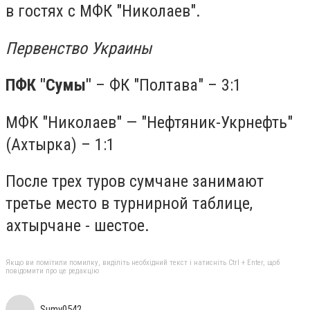
в гостях с МФК "Николаев".
Первенство Украины
ПФК "Сумы"
– ФК "Полтава" – 3:1
МФК "Николаев" — "Нефтяник-Укрнефть"
(Ахт
ы
рка) – 1:1
После трех туров сумчане занимают
третье место в турнирной таблице,
ахтырчане - шестое.
Якщо ви помітили помилку, виділіть необхідний текст і натисніть Ctrl + Enter, щоб
повідомити про це редакцію
Sumy0542