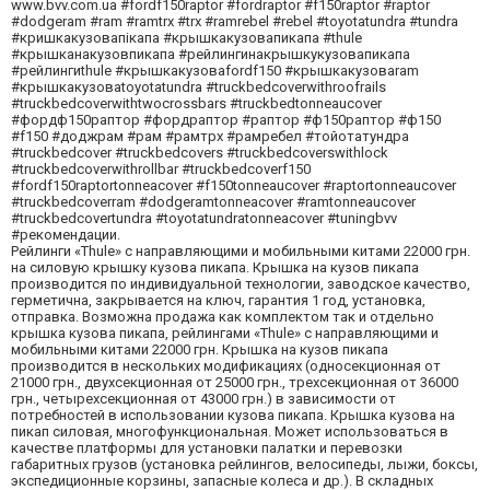
www.bvv.com.ua #fordf150raptor #fordraptor #f150raptor #raptor
#dodgeram #ram #ramtrx #trx #ramrebel #rebel #toyotatundra #tundra
#кришкакузовапікапа #крышкакузовапикапа #thule
#крышканакузовпикапа #рейлингинакрышкукузовапикапа
#рейлингиthule #крышкакузоваfordf150 #крышкакузоваram
#крышкакузоваtoyotatundra #truckbedcoverwithroofrails
#truckbedcoverwithtwocrossbars #truckbedtonneaucover
#фордф150раптор #фордраптор #раптор #ф150раптор #ф150
#f150 #доджрам #рам #рамтрх #рамребел #тойотатундра
#truckbedcover #truckbedcovers #truckbedcoverswithlock
#truckbedcoverwithrollbar #truckbedcoverf150
#fordf150raptortonneacover #f150tonneaucover #raptortonneaucover
#truckbedcoverram #dodgeramtonneacover #ramtonneaucover
#truckbedcovertundra #toyotatundratonneacover #tuningbvv
#рекомендации.
Рейлинги «Thule» с направляющими и мобильными китами 22000 грн.
на силовую крышку кузова пикапа. Крышка на кузов пикапа
производится по индивидуальной технологии, заводское качество,
герметична, закрывается на ключ, гарантия 1 год, установка,
отправка. Возможна продажа как комплектом так и отдельно
крышка кузова пикапа, рейлингами «Thule» с направляющими и
мобильными китами 22000 грн. Крышка на кузов пикапа
производится в нескольких модификациях (односекционная от
21000 грн., двухсекционная от 25000 грн., трехсекционная от 36000
грн., четырехсекционная от 43000 грн.) в зависимости от
потребностей в использовании кузова пикапа. Крышка кузова на
пикап силовая, многофункциональная. Может использоваться в
качестве платформы для установки палатки и перевозки
габаритных грузов (установка рейлингов, велосипеды, лыжи, боксы,
экспедиционные корзины, запасные колеса и др.). В складных