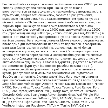
Рейлінги «Thule» з направляючими і мобільними кітами 22000 грн. на
силову кришку кузова пікапа. Кришка на кузов пікапа
виготовляється за індивідуальною технологією, заводська якість,
герметична, закривається на ключ, гарантія 1 рік, установка,
відправлення. Можливий продаж як комплектом кришка кузова
пікапа і рейлінги «Thule» з направляючими і мобільними кітами, так і
окремо. Кришка на кузов пікапа виготовляється в декількох
модифікаціях (односекційна від 21000 грн., двохсекційна від 25000
грн., трьохсекційна від 36000 грн., чотирьохсекційна від 43000 грн.) в
залежності від потреб у використанні кузова пікапа. Кришка кузова
на пікап силова, багатофункціональна. Може використовуватись як
платформа для встановлення палатки та перевезення габаритних
вантажів (встановлення рейлінгів, велосипеди, лижі, бокси,
експедеційні корзини, запасні колеса та ін.). У складних кришках
кузова для пікапа передбачено міжсекційне блокування та система
жорсткого блокування відкритого положення, що дозволяє рух
автомобіля на будь якому із етапів відкриття. Додатково можливо
встановлення фурнітури (кріплення, різьбові закладні та ін.),
підсилення секцій, направляючі та рейлінги, силові елементи в
кузов, фарбування за німецькою технологією хім. підготовки і
фарбування алюмінію. Силова алюмінієва багатофункціональна
кришка багажника кузова пікапа виготовляється для всіх моделей
Jeep Gladiator, Volkswagen Amarok, Nissan Navara, Nissan Titan, Nissan
NP300, Toyota Hilux, Toyota Tundra, Toyota Tacoma, Ford Ranger, Ford
F150, Ford Raptor, Mitsubishi L200, Dodge Ram, Chevrolet Silverado,
Chevrolet Colorado, SsangYong ActyonSports, Great Wall Wingle, Fiat
Fullback, Mercedes-Benz X-Класс, GMS, TATA MG, Musso Grand, JAC та
ін. Додаткова інформація: тел. +380979484797, +380979061773.
YouTube, Instagram, Facebook, TikTok – “Tuning BVV”. Сайт –