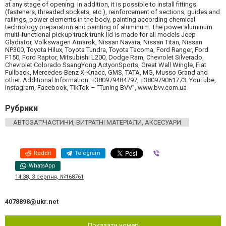
at any stage of opening. In addition, it is possible to install fittings
(fasteners, threaded sockets, etc.), reinforcement of sections, guides and
railings, power elements in the body, painting according chemical
technology preparation and painting of aluminum. The power aluminum
multi-functional pickup truck trunk lid is made for all models Jeep
Gladiator, Volkswagen Amarok, Nissan Navara, Nissan Titan, Nissan
NP300, Toyota Hilux, Toyota Tundra, Toyota Tacoma, Ford Ranger, Ford
F150, Ford Raptor, Mitsubishi L200, Dodge Ram, Chevrolet Silverado,
Chevrolet Colorado SsangYong ActyonSports, Great Wall Wingle, Fiat
Fullback, Mercedes-Benz X-Класс, GMS, TATA, MG, Musso Grand and
other. Additional Information: +380979484797, +380979061773. YouTube,
Instagram, Facebook, TikTok – “Tuning BVV”, www.bvv.com.ua
Рубрики
АВТОЗАПЧАСТИНИ, ВИТРАТНІ МАТЕРІАЛИ, АКСЕСУАРИ
Reddit
Telegram
Viber
WhatsApp
14:38, 3 серпня, №168761
4078898@ukr.net
Показати номер