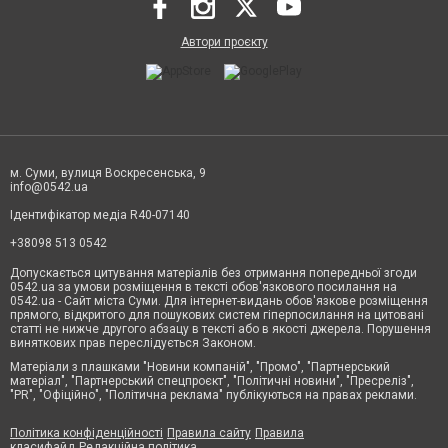
Автори проєкту
м. Суми, вулиця Воскресенська, 9
info@0542.ua
Ідентифікатор медіа R40-07140
+38098 513 0542
Допускається цитування матеріалів без отримання попередньої згоди
0542.ua за умови розміщення в тексті обов'язкового посилання на
0542.ua - Сайт міста Суми. Для інтернет-видань обов'язкове розміщення
прямого, відкритого для пошукових систем гіперпосилання на цитовані
статті не нижче другого абзацу в тексті або в якості джерела. Порушення
виняткових прав переслідується Законом.
Матеріали з плашками "Новини компаній", "Промо", "Партнерський
матеріал", "Партнерський спецпроєкт", "Політичні новини", "Пресреліз",
"PR", "Офіційно", "Політична реклама" публікуються на правах реклами.
Політика конфіденційності
Правила сайту
Правила
класифайд
Редакційна політика