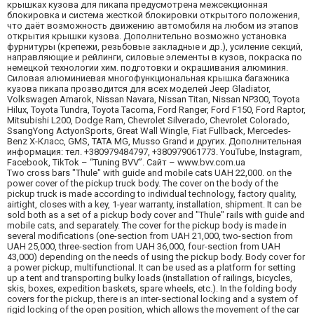
крышках кузова для пикапа предусмотрена межсекционная
блокировка и система жесткой блокировки открытого положения,
что даёт возможность движению автомобиля на любом из этапов
открытия крышки кузова. Дополнительно возможно установка
фурнитуры (крепежи, резьбовые закладные и др.), усиление секций,
направляющие и рейлинги, силовые элементы в кузов, покраска по
немецкой технологии хим. подготовки и окрашивания алюминия.
Силовая алюминиевая многофункциональная крышка багажника
кузова пикапа прозводится для всех моделей Jeep Gladiator,
Volkswagen Amarok, Nissan Navara, Nissan Titan, Nissan NP300, Toyota
Hilux, Toyota Tundra, Toyota Tacoma, Ford Ranger, Ford F150, Ford Raptor,
Mitsubishi L200, Dodge Ram, Chevrolet Silverado, Chevrolet Colorado,
SsangYong ActyonSports, Great Wall Wingle, Fiat Fullback, Mercedes-
Benz X-Класс, GMS, TATA MG, Musso Grand и других. Дополнительная
информация: тел. +380979484797, +380979061773. YouTube, Instagram,
Facebook, TikTok – “Tuning BVV”. Сайт – www.bvv.com.ua
Two cross bars "Thule" with guide and mobile cats UAH 22,000. on the
power cover of the pickup truck body. The cover on the body of the
pickup truck is made according to individual technology, factory quality,
airtight, closes with a key, 1-year warranty, installation, shipment. It can be
sold both as a set of a pickup body cover and "Thule" rails with guide and
mobile cats, and separately. The cover for the pickup body is made in
several modifications (one-section from UAH 21,000, two-section from
UAH 25,000, three-section from UAH 36,000, four-section from UAH
43,000) depending on the needs of using the pickup body. Body cover for
a power pickup, multifunctional. It can be used as a platform for setting
up a tent and transporting bulky loads (installation of railings, bicycles,
skis, boxes, expedition baskets, spare wheels, etc.). In the folding body
covers for the pickup, there is an inter-sectional locking and a system of
rigid locking of the open position, which allows the movement of the car