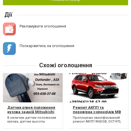
Дії
Рекламувати оголошення
Поскаржитись на оголошення
Схожі оголошення
Датчик рівня положення
Ремонт АКПП та
кузова задній Mitsubishi
перевірка соленоїдів MB
Outlander & Citroen C-
В наличии датчик положения
Пропонуємо кваліфікований
Crosser & Peugeot 4007
кузова, датчик высоты
ремонт АКПП W6DGB, DCT470,
2.2D W6DGB DCT470 SPS6 #
дорожного просвета, датчик
DCT451, SPS6 : Mitsubishi
2001 F5, 2231 W6, 2207C6,
уровня подвески новые по...
Outlander, Citroen C-...