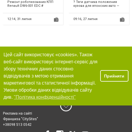
320108868R Espace
Ремонт роботизованих КПП
? Тяги датчика положения
Talisman # 320108868R,
Renault DW6-001 EDC #
кузова для японских авто —
313C87949R, 317695472R
320108868R Espace Talisman.
Идеальная точность,
Ремонтуємо роботизовані...
надежность и
долговечность!...
12:14,
31 липня
09:16,
27 липня
Цей сайт використовує «cookies». Також
веб-сайт використовує інтернет-сервіс для
збору технічних даних стосовно
відвідувачів з метою отримання
Прийняти
маркетингової та статистичної інформації.
Умови обробки даних відвідувачів сайту
див.
"Політика конфіденційності"
Реклама на сайті
Франшиза "CitySites"
+38098 513 0542