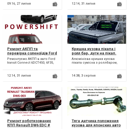
2275 69, 2570 G8, 2525 A2,
09:16,
27 липня
12:14,
31 липня
Ремонт АКПП та
Кришка кузова пікапа і
перевірка соленоїдів Ford
ролл бар, дуги на пікап.
Transit Connect # 6DCT450,
Ремонтуємо АКПП в авто Ford
Алюмінієва кришка кузова
6F35, 8F35, 8F40 #
transit Connect 6DCT450, 6F35,
пікапа сумісна з роллбаром,
2248752,KV6P7000DB,
8F35, 8F40. Можливий
дуги в кузов пікапа,
2544547,RMKV6P7000DB,
бюджетний ремонт А...
виробництво. Індивідуальна...
2440890
12:14,
31 липня
14:38,
3 серпня
Ремонт роботизованих
Тяга датчика положения
КПП Renault DW6 EDC #
кузова для японских авто