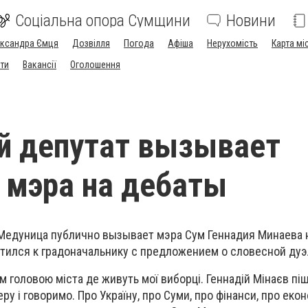
Соціальна опора Сумщини
Новини
ександра Ємця
Дозвілля
Погода
Афіша
Нерухомість
Карта мі
ти
Вакансії
Оголошення
й депутат вызывает
 мэра на дебаты
Медуница публично вызывает мэра Сум Геннадия Минаева н
атился к градоначальнику с предложением о словесной дуэ
м головою міста де живуть мої виборці. Геннадій Мінаєв пі
у і говоримо. Про Україну, про Суми, про фінанси, про екон