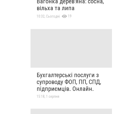
Вагонка дерев'яна: сосна,
вільха та липа
19
10:32, Сьогодні
Бухгалтерські послуги з
супроводу ФОП, ПП, СПД,
підприємців. Онлайн.
15:18, 1 серпня