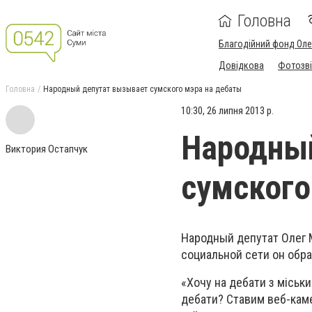
Головна
Благодійний фонд Ол
Довідкова
Фотозві
Головна
Народный депутат вызывает сумского мэра на дебаты
10:30, 26 липня 2013 р.
Народны
Виктория Остапчук
сумского
Народный депутат Олег 
социальной сети он обр
«Хочу на дебати з міськи
дебати? Ставим веб-камер