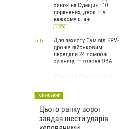
ринок на Сумщині: 10
поранених, двоє — у
важкому стані
ФОТО
Для захисту Сум від FPV-
09:19
дронів військовим
передали 24 помпові
рушниці, — голова ОВА
У частині Сум сьогодні
09:13
тимчасово відключать
воду: перелік вулиць
ТОП НОВИНИ
Цього ранку ворог
завдав шести ударів
керованими