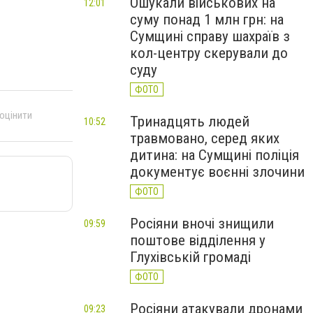
Ошукали військових на
12:01
суму понад 1 млн грн: на
Сумщині справу шахраїв з
кол-центру скерували до
суду
ФОТО
 оцінити
Тринадцять людей
10:52
травмовано, серед яких
дитина: на Сумщині поліція
документує воєнні злочини
ФОТО
Росіяни вночі знищили
09:59
поштове відділення у
Глухівській громаді
ФОТО
Росіяни атакували дронами
09:23