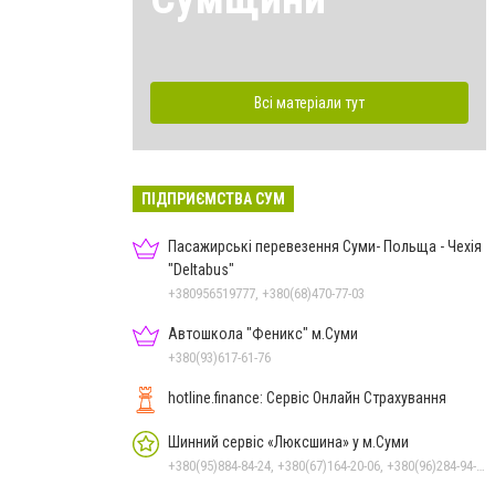
Всі матеріали тут
ПІДПРИЄМСТВА СУМ
Пасажирські перевезення Суми- Польща - Чехія
"Deltabus"
+380956519777, +380(68)470-77-03
Автошкола "Феникс" м.Суми
+380(93)617-61-76
hotline.finance: Сервіс Онлайн Страхування
Шинний сервіс «Люксшина» у м.Суми
+380(95)884-84-24, +380(67)164-20-06, +380(96)284-94-74, +380(50)080-54-94