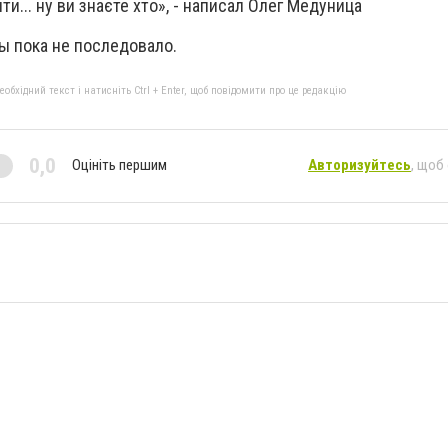
и... ну ви знаєте хто», - написал Олег Медуница
ы пока не последовало.
бхідний текст і натисніть Ctrl + Enter, щоб повідомити про це редакцію
0,0
Оцініть першим
Авторизуйтесь
, щоб