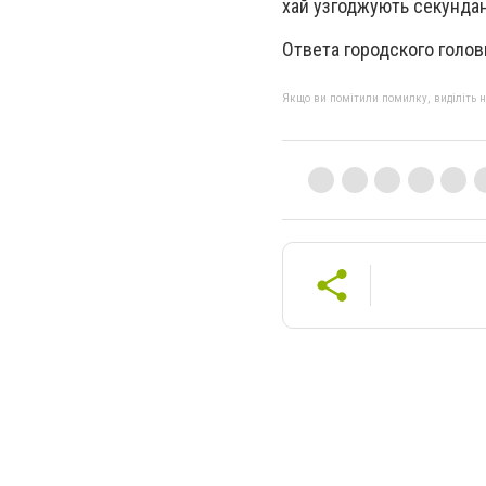
хай узгоджують секундант
Ответа городского голов
Якщо ви помітили помилку, виділіть нео