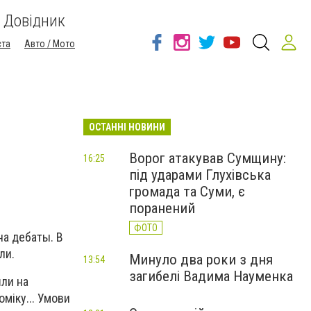
Довідник
ста
Авто / Мото
ОСТАННІ НОВИНИ
Ворог атакував Сумщину:
16:25
під ударами Глухівська
громада та Суми, є
поранений
ФОТО
а дебаты. В
ли.
Минуло два роки з дня
13:54
загибелі Вадима Науменка
шли на
оміку... Умови