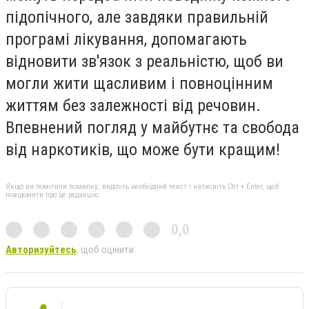
підопічного, але завдяки правильній
програмі лікування, допомагають
відновити зв'язок з реальністю, щоб ви
могли жити щасливим і повноцінним
життям без залежності від речовин.
Впевнений погляд у майбутнє та свобода
від наркотиків, що може бути кращим!
Якщо ви помітили помилку, виділіть необхідний текст і натисніть Ctrl + Enter, щоб
повідомити про це редакцію
0,0
Авторизуйтесь
, щоб оцінити