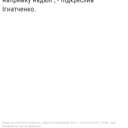
Ігнатченко.
Якщо ви помітили помилку, виділіть необхідний текст і натисніть Ctrl + Enter, щоб
повідомити про це редакцію