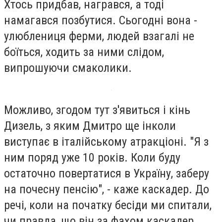
Хтось придбав, награвся, а тоді
намагався позбутися. Сьогодні вона -
улюблениця ферми, людей взагалі не
боїться, ходить за ними слідом,
випрошуючи смаколики.
Можливо, згодом тут з'явиться і кінь
Дизель, з яким Дмитро ще інколи
виступає в італійському атракціоні. "Я з
ним поряд уже 10 років. Коли буду
остаточно повертатися в Україну, заберу
на почесну пенсію", - каже каскадер. До
речі, коли на початку бесіди ми спитали,
чи правда, що він за фахом каскадер,