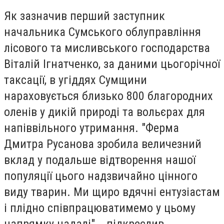
Як зазначив перший заступник
начальника Сумського облуправління
лісового та мисливського господарства
Віталій Ігнатченко, за даними цьогорічної
таксації, в угіддях Сумщини
нараховується близько 800 благородних
оленів у дикій природі та вольєрах для
напіввільного утримання. "Ферма
Дмитра Русанова зробила величезний
вклад у подальше відтворення нашої
популяції цього надзвичайно цінного
виду тварин. Ми щиро вдячні ентузіастам
і плідно співпрацюватимемо у цьому
напрямку надалі", - підкреслив