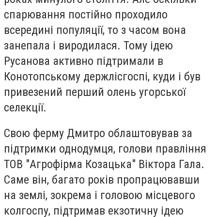
спарювання постійно проходило
всередині популяції, то з часом вона
занепала і виродилася. Тому ідею
Русанова активно підтримали в
Конотопському держлісгоспі, куди і був
привезений перший олень угорської
селекції.
Свою ферму Дмитро облаштовував за
підтримки однодумця, голови правління
ТОВ "Агрофірма Козацька" Віктора Гала.
Саме він, багато років пропрацювавши
на землі, зокрема і головою місцевого
колгоспу, підтримав екзотичну ідею