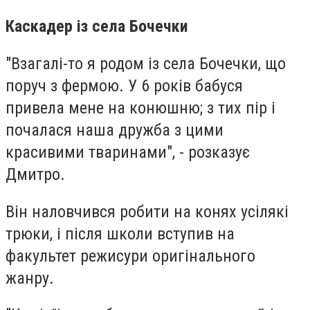
Каскадер із села Бочечки
"Взагалі-то я родом із села Бочечки, що
поруч з фермою. У 6 років бабуся
привела мене на конюшню; з тих пір і
почалася наша дружба з цими
красивими тваринами", - розказує
Дмитро.
Він наловчився робити на конях усілякі
трюки, і після школи вступив на
факультет режисури оригінального
жанру.