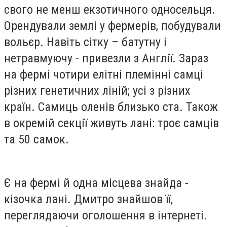
свого не менш екзотичного односельця.
Орендували землі у фермерів, побудували
вольєр. Навіть сітку – батутну і
нетравмуючу - привезли з Англії. Зараз
на фермі чотири елітні племінні самці
різних генетичних ліній; усі з різних
країн. Самиць оленів близько ста. Також
в окремій секції живуть лані: троє самців
та 50 самок.
Є на фермі й одна місцева знайда -
кізочка лані. Дмитро знайшов її,
переглядаючи оголошення в інтернеті.