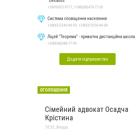
"Deltabus"
+380956519777, +380(68)470-77-03
Система сповіщення населення
+380(67)340-49-59, +380(67)350-44-68
Ліцей "Теорема" - приватна дистанційна школа
+380(68)688-77-99
Додати підприємство
ОГОЛОШЕННЯ
Сімейний адвокат Осадча
Крістина
10:51, Вчора