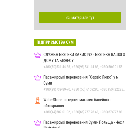
Всі матеріали тут
ПІДПРИЄМСТВА СУМ
СЛУЖБА БЕЗПЕКИ ЗАХИСТ92 - БЕЗПЕКА ВАШОГО
ДОМУ ТА БІЗНЕСУ
+380(50)531-44-88, +380(98)531-44-88, +380(50)301-55-99, +380(54)260-05-36, 0800332313
Пасажирські перевезення "Сервіс Люкс" у м.
Суми
+380(93)739-89-70, +380 (50) 6109280, +380 (50) 2222885, +380 (67) 3222885, +380 (97) 2257010, +380 (68) 1595110, +380 (542) 600085, +380 (542) 250303, +380 (542) 781330
WaterStore - інтернет магазин басейнів і
обладнання
+380(44)502-01-02, +380(66)777-78-42, +380(67)777-82-19, +380(67)890-80-80, +380(73)890-80-80, +380(44)502-01-03
Пасажирські перевезення Суми- Польща - Чехія