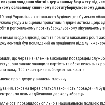
и викрила завдання збитків державному бюджету під ча
ькому обласному клінічному протитуберкульозному дисп
19 році Управління капітального будівництва Сумської обла
 уклало угоду з місцевим приватним підприємством щодо з
біт в регіональному протитуберкульозному лікувальному за
 вимог щодо відповідності та повноти виконаних робіт за
окументації був покладений на працівника відділу інженерн
новили, що через неналежне виконання посадовцем службо
руктурі, яка значно завищила вартість та обсяг виконаних ро
ано понад 100 тисяч гривень бюджетних коштів.
млено про підозру у вчиненні злочину.
ування, зокрема перевіряється законність проведення буд
, контроль за якими здійснював держслужбовець.
іяльності проводилось спільно з Національною поліцією пі