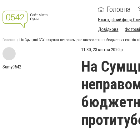
Головна
Благодійний фонд Ол
Довідкова
Фотозві
Головна
На Сумщині СБУ викрила неправомірне використання бюджетних коштів пі
11:30, 23 квітня 2020 р.
На Сумщи
Sumy0542
неправом
бюджетни
протитуб