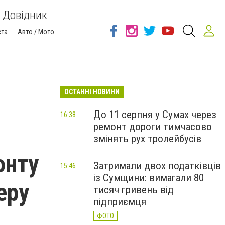
Довідник
ста
Авто / Мото
ОСТАННІ НОВИНИ
До 11 серпня у Сумах через
16:38
ремонт дороги тимчасово
змінять рух тролейбусів
онту
Затримали двох податківців
15:46
із Сумщини: вимагали 80
еру
тисяч гривень від
підприємця
ФОТО