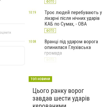
ФОТО
Троє людей перебувають у
10:19
лікарні після нічних ударів
КАБ по Сумах, - ОВА
ФОТО
 оцінити
Вранці під ударом ворога
10:08
опинилася Глухівська
громада
ФОТО
ТОП НОВИНИ
Цього ранку ворог
завдав шести ударів
керованими