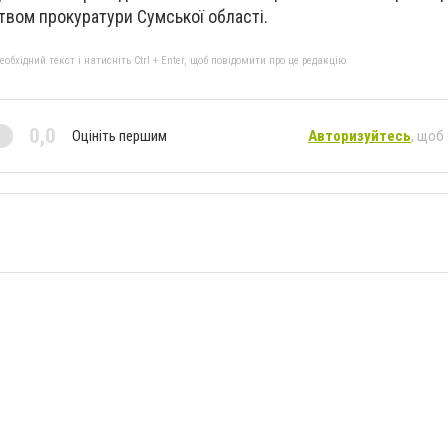
вом прокуратури Сумської області.
бхідний текст і натисніть Ctrl + Enter, щоб повідомити про це редакцію
0,0
Оцініть першим
Авторизуйтесь
, щоб