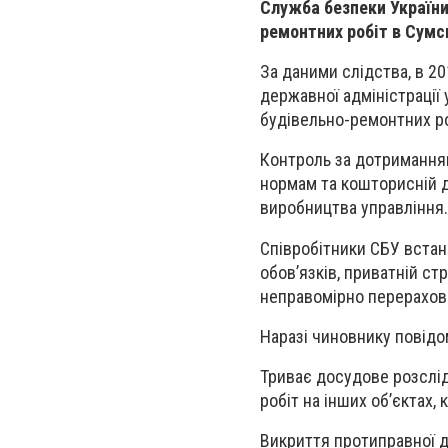
Служба безпеки Україн
ремонтних робіт в Сумс
За даними слідства, в 20
державної адміністрації
будівельно-ремонтних ро
Контроль за дотриманням
нормам та кошторисній д
виробництва управління.
Співробітники СБУ вста
обов’язків, приватній ст
неправомірно перерахов
Наразі чиновнику повідо
Триває досудове розслід
робіт на інших об’єктах
Викриття протиправної д