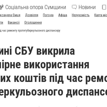
Соціальна опора Сумщини
Новини
ександра Ємця
Дозвілля
Погода
Афіша
Нерухомість
Карта мі
ти
Вакансії
Оголошення
д час ремонту протитуберкульозного диспансеру
ні СБУ викрила
ірне використання
х коштів під час рем
еркульозного диспанс