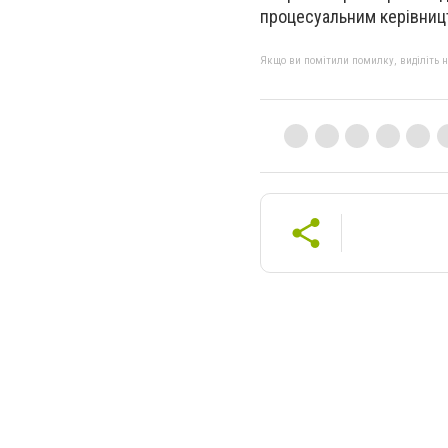
процесуальним керівницт
Якщо ви помітили помилку, виділіть нео