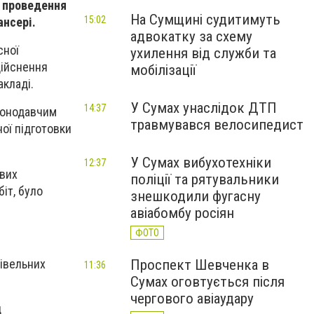
с проведення
На Сумщині судитимуть
15:02
ансері.
адвокатку за схему
сної
ухилення від служби та
дійснення
мобілізації
кладі.
У Сумах унаслідок ДТП
14:37
конодавчим
травмувався велосипедист
ої підготовки
У Сумах вибухотехніки
12:37
вих
поліції та рятувальники
біт, було
знешкодили фугасну
авіабомбу росіян
ФОТО
івельних
Проспект Шевченка в
11:36
Сумах оговтується після
чергового авіаудару
д