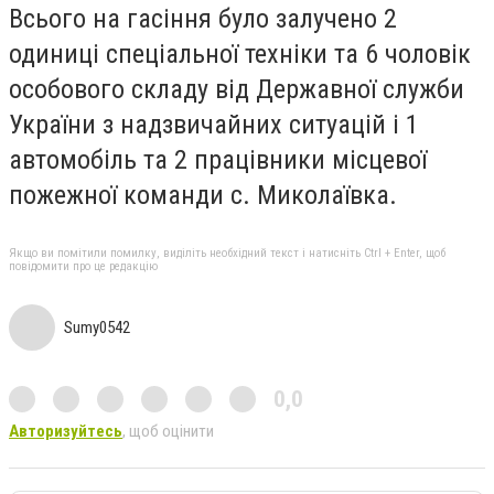
Всього на гасіння було залучено 2
одиниці спеціальної техніки та 6 чоловік
особового складу від Державної служби
України з надзвичайних ситуацій і 1
автомобіль та 2 працівники місцевої
пожежної команди с. Миколаївка.
Якщо ви помітили помилку, виділіть необхідний текст і натисніть Ctrl + Enter, щоб
повідомити про це редакцію
Sumy0542
0,0
Авторизуйтесь
, щоб оцінити