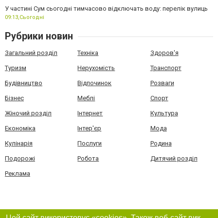
У частині Сум сьогодні тимчасово відключать воду: перелік вулиць
09:13,
Сьогодні
Рубрики новин
Загальний розділ
Техніка
Здоров'я
Туризм
Нерухомість
Транспорт
Будівництво
Відпочинок
Розваги
Бізнес
Меблі
Спорт
Жіночий розділ
Інтернет
Культура
Економіка
Інтер'єр
Мода
Кулінарія
Послуги
Родина
Подорожі
Робота
Дитячий розділ
Реклама
Цей сайт використовує «cookies». Також веб-сайт використовує інтернет-сервіс для збору технічних даних стосовно відвідувачів з метою отримання маркетингової та статистичної інформації. Умови обробки даних відвідувачів сайту див.