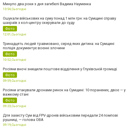
Минуло два роки з дня загибелі Вадима Науменка
13:54,
Сьогодні
Ошукали військових на суму понад 1 млн грн: на Сумщині справу
шахраїв з кол-центру скерували до суду
Фото
12:01,
Сьогодні
Тринадцять людей травмовано, серед яких дитина: на Сумщині
поліція документує воєнні злочини
Фото
10:52,
Сьогодні
Росіяни вночі знищили поштове відділення у Глухівській громаді
Фото
09:59,
Сьогодні
Росіяни атакували дронами ринок на Сумщині: 10 поранених, двоє — у
важкому стані
Фото
09:23,
Сьогодні
Для захисту Сум від FPV-дронів військовим передали 24 помпові
рушниці, — голова ОВА
09:19,
Сьогодні