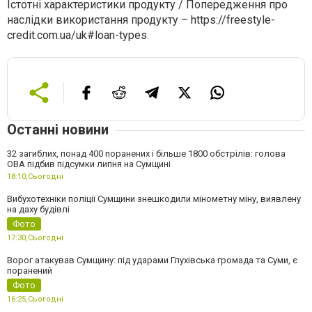
Істотні характеристики продукту / Попередження про
наслідки використання продукту – https://freestyle-
credit.com.ua/uk#loan-types.
Останні новини
32 загиблих, понад 400 поранених і більше 1800 обстрілів: голова
ОВА підбив підсумки липня на Сумщині
18:10,
Сьогодні
Вибухотехніки поліції Сумщини знешкодили мінометну міну, виявлену
на даху будівлі
Фото
17:30,
Сьогодні
Ворог атакував Сумщину: під ударами Глухівська громада та Суми, є
поранений
Фото
16:25,
Сьогодні