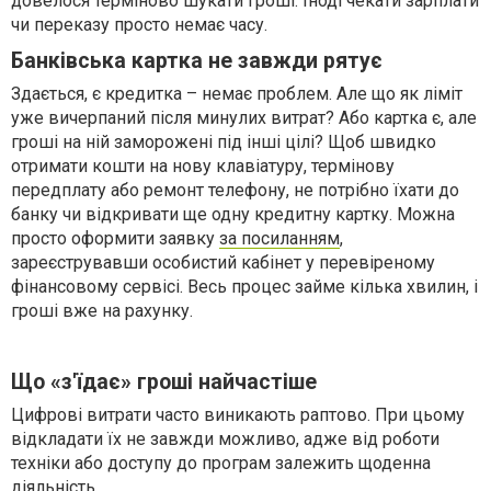
довелося терміново шукати гроші. Іноді чекати зарплати
чи переказу просто немає часу.
Банківська картка не завжди рятує
Здається, є кредитка – немає проблем. Але що як ліміт
уже вичерпаний після минулих витрат? Або картка є, але
гроші на ній заморожені під інші цілі? Щоб швидко
отримати кошти на нову клавіатуру, термінову
передплату або ремонт телефону, не потрібно їхати до
банку чи відкривати ще одну кредитну картку. Можна
просто оформити заявку
за посиланням
,
зареєструвавши особистий кабінет у перевіреному
фінансовому сервісі. Весь процес займе кілька хвилин, і
гроші вже на рахунку.
Що «з'їдає» гроші найчастіше
Цифрові витрати часто виникають раптово. При цьому
відкладати їх не завжди можливо, адже від роботи
техніки або доступу до програм залежить щоденна
діяльність.