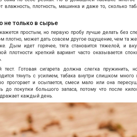
т влажность, плотность, машинка и даже то, сколько таб
о не только в сырье
кажется простым, но первую пробу лучше делать без сп
ом плотно, может дать совсем другое ощущение, чем та ж
ке. Дым идет горячее, тяга становится тяжелой, и вк
ной плотности крепкий вариант часто оказывается спок
.
 тест. Готовая сигарета должна слегка пружинить, 
одится тянуть с усилием, табака внутри слишком много 
ро прогорает и осыпается, смеси мало или она пересуш
ь до покупки большого запаса, потому что после кил
дражает каждый день.