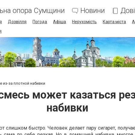
льна опора Сумщини
Новини
Дов
я
Дозвілля
Погода
Афіша
Нерухомість
Карта міста
А
я
е из-за плотной набивки
смесь может казаться рез
набивки
ют слишком быстро. Человек делает пару сигарет, получа
сь сама по себе резкая. Но в домашней набивке многое