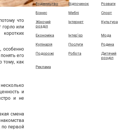
Будівництво
Відпочинок
Розваги
Бізнес
Меблі
Спорт
потому что
Жіночий
Інтернет
Культура
 горло или
розділ
 коротких
Економіка
Інтер'єр
Мода
Кулінарія
Послуги
Родина
, особенно
Подорожі
Робота
Дитячий
 понять его
розділ
о тому, как
Реклама
 несколько
щенность и
ыстро и не
зкая смена
накомства
д по первой