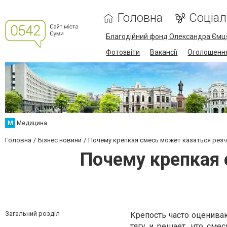
Головна
Соціа
Благодійний фонд Олександра Ємц
Фотозвіти
Вакансії
Оголошенн
М
Медицина
Головна
Бізнес новини
Почему крепкая смесь может казаться резч
Почему крепкая 
Загальний розділ
Крепость часто оценива
тягу и решает, что сме