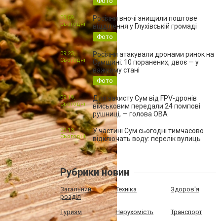
Фото
09:59,
Росіяни вночі знищили поштове
Сьогодні
відділення у Глухівській громаді
Фото
09:23,
Росіяни атакували дронами ринок на
Сьогодні
Сумщині: 10 поранених, двоє — у
важкому стані
Фото
09:19,
Для захисту Сум від FPV-дронів
Сьогодні
військовим передали 24 помпові
рушниці, — голова ОВА
09:13,
У частині Сум сьогодні тимчасово
Сьогодні
відключать воду: перелік вулиць
Рубрики новин
Загальний
Техніка
Здоров'я
розділ
Туризм
Нерухомість
Транспорт