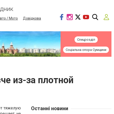
ідник
вто / Мото
Довідкова
Спецрозділ
Соціальна опора Сумщини
че из-за плотной
Останні новини
ет тяжелую
 решает не