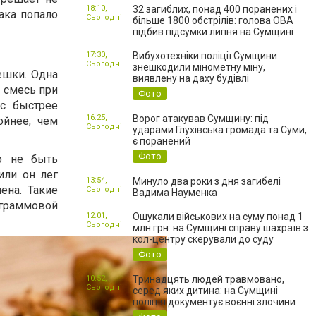
18:10,
32 загиблих, понад 400 поранених і
ака попало
Сьогодні
більше 1800 обстрілів: голова ОВА
підбив підсумки липня на Сумщині
17:30,
Вибухотехніки поліції Сумщини
Сьогодні
знешкодили мінометну міну,
ешки. Одна
виявлену на даху будівлі
е смесь при
Фото
ус быстрее
16:25,
Ворог атакував Сумщину: під
ойнее, чем
Сьогодні
ударами Глухівська громада та Суми,
є поранений
Фото
но не быть
или он лег
13:54,
Минуло два роки з дня загибелі
ена. Такие
Сьогодні
Вадима Науменка
ограммовой
12:01,
Ошукали військових на суму понад 1
Сьогодні
млн грн: на Сумщині справу шахраїв з
кол-центру скерували до суду
Фото
10:52,
Тринадцять людей травмовано,
Сьогодні
серед яких дитина: на Сумщині
поліція документує воєнні злочини