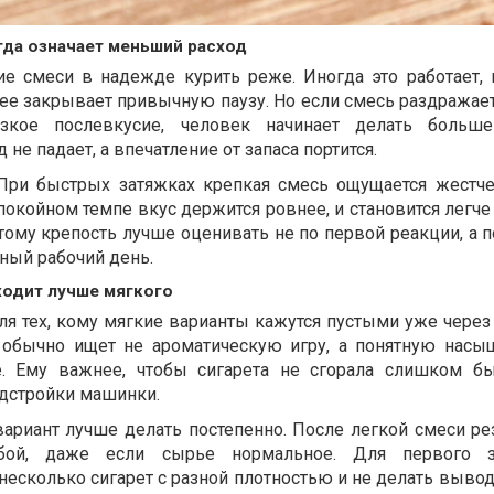
гда означает меньший расход
е смеси в надежде курить реже. Иногда это работает, 
е закрывает привычную паузу. Но если смесь раздражает
зкое послевкусие, человек начинает делать больше
 не падает, а впечатление от запаса портится.
 При быстрых затяжках крепкая смесь ощущается жестче
спокойном темпе вкус держится ровнее, и становится легче
тому крепость лучше оценивать не по первой реакции, а п
ный рабочий день.
ходит лучше мягкого
ля тех, кому мягкие варианты кажутся пустыми уже через
к обычно ищет не ароматическую игру, а понятную насы
е. Ему важнее, чтобы сигарета не сгорала слишком б
одстройки машинки.
вариант лучше делать постепенно. После легкой смеси ре
убой, даже если сырье нормальное. Для первого з
несколько сигарет с разной плотностью и не делать выво