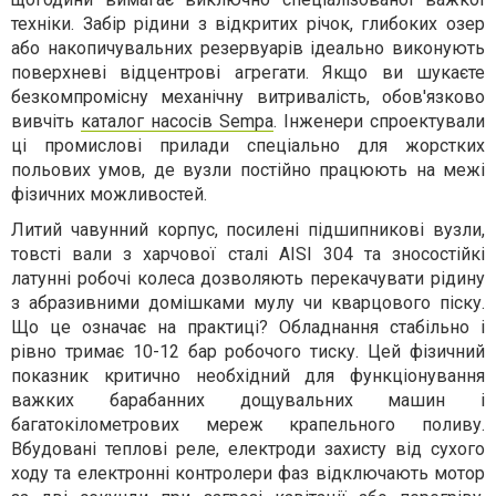
техніки. Забір рідини з відкритих річок, глибоких озер
або накопичувальних резервуарів ідеально виконують
поверхневі відцентрові агрегати. Якщо ви шукаєте
безкомпромісну механічну витривалість, обов'язково
вивчіть
каталог насосів Sempa
. Інженери спроектували
ці промислові прилади спеціально для жорстких
польових умов, де вузли постійно працюють на межі
фізичних можливостей.
Литий чавунний корпус, посилені підшипникові вузли,
товсті вали з харчової сталі AISI 304 та зносостійкі
латунні робочі колеса дозволяють перекачувати рідину
з абразивними домішками мулу чи кварцового піску.
Що це означає на практиці? Обладнання стабільно і
рівно тримає 10-12 бар робочого тиску. Цей фізичний
показник критично необхідний для функціонування
важких барабанних дощувальних машин і
багатокілометрових мереж крапельного поливу.
Вбудовані теплові реле, електроди захисту від сухого
ходу та електронні контролери фаз відключають мотор