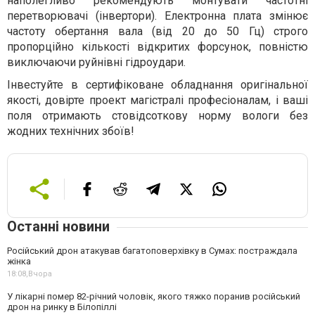
наполегливо рекомендують монтувати частотні
перетворювачі (інвертори). Електронна плата змінює
частоту обертання вала (від 20 до 50 Гц) строго
пропорційно кількості відкритих форсунок, повністю
виключаючи руйнівні гідроудари.
Інвестуйте в сертифіковане обладнання оригінальної
якості, довірте проект магістралі професіоналам, і ваші
поля отримають стовідсоткову норму вологи без
жодних технічних збоїв!
Останні новини
Російський дрон атакував багатоповерхівку в Сумах: постраждала
жінка
18:08,
Вчора
У лікарні помер 82-річний чоловік, якого тяжко поранив російський
дрон на ринку в Білопіллі