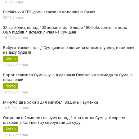
15:15,
Вчора
Російський FPV-дрон атакував чоловіка в Сумах
00:15,
Вчора
32 загиблих, понад 400 поранених і більше 1800 обстрілів: голова
ОВА підбив підсумки липня на Сумщині
18:10,
7 серпня
Вибухотехніки поліції Сумщини знешкодили мінометну міну, виявлену
на даху будівлі
Фото
17:30,
7 серпня
Ворог атакував Сумщину: під ударами Глухівська громада та Суми, є
поранений
Фото
16:25,
7 серпня
Минуло два роки з дня загибелі Вадима Науменка
13:54,
7 серпня
Ошукали військових на суму понад 1 млн грн: на Сумщині справу
шахраїв з кол-центру скерували до суду
Фото
12:01,
7 серпня