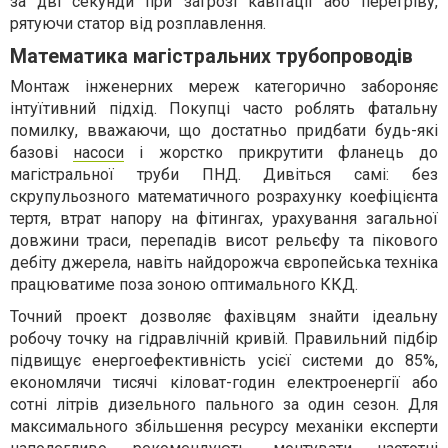
за дві секунди при загрозі кавітації або перегріву,
рятуючи статор від розплавлення.
Математика магістральних трубопроводів
Монтаж інженерних мереж категорично забороняє
інтуїтивний підхід. Покупці часто роблять фатальну
помилку, вважаючи, що достатньо придбати будь-які
базові
насоси
і жорстко прикрутити фланець до
магістральної труби ПНД. Дивіться самі: без
скрупульозного математичного розрахунку коефіцієнта
тертя, втрат напору на фітингах, урахування загальної
довжини траси, перепадів висот рельєфу та пікового
дебіту джерела, навіть найдорожча європейська техніка
працюватиме поза зоною оптимального ККД.
Точний проект дозволяє фахівцям знайти ідеальну
робочу точку на гідравлічній кривій. Правильний підбір
підвищує енергоефективність усієї системи до 85%,
економлячи тисячі кіловат-годин електроенергії або
сотні літрів дизельного пального за один сезон. Для
максимального збільшення ресурсу механіки експерти