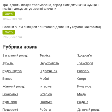
Тринадцять людей травмовано, серед яких дитина: на Сумщині
поліція документує воєнні злочини
Фото
10:52,
7 серпня
Росіяни вночі знищили поштове відділення у Глухівській громаді
Фото
09:59,
7 серпня
Рубрики новин
Загальний розділ
Техніка
Здоров'я
Туризм
Нерухомість
Транспорт
Будівництво
Відпочинок
Розваги
Бізнес
Меблі
Спорт
Жіночий розділ
Інтернет
Культура
Економіка
Інтер'єр
Мода
Кулінарія
Послуги
Родина
Подорожі
Робота
Дитячий розділ