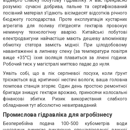
відверто слабку побутову гідравліку. Я вас прекрасно
розумію: сучасні добрива, пальне та сертифікований
посівний матеріал з'їдають вісімдесят відсотків річного
бюджету господарства. Проте експлуатація кустарних
агрегатів для поливу п'ятдесяти гектарів провокує
неминучу технологічну аварію. Китайські побутові
електродвигуни найчастіше мають дешеву алюмінієву
обмотку статора замість мідної. При цілодобовому
навантаженні в липневу спеку (за температури повітря
вище +35°C) їхня ізоляція плавиться за лічені години.
Робочий тиск у магістралі миттєво падає до нуля.
Уявіть собі, що в пік серпневої посухи, коли ґрунт
тріскається від критичної нестачі вологи, ваша головна
помпова станція згоряє. Один день простою ремонтної
бригади знищує гектари врожаю, приносячи колосальні
фінансові збитки. Ризик використання слабкого
обладнання тут абсолютно невиправданий.
Промислова гідравліка для агробізнесу
Безперебійна подача 100-500 кубометрів води
щогодини вимагає виключно спеціалізованої важкої