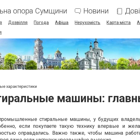
льна опора Сумщини
Новини
Дов
я
Дозвілля
Погода
Афіша
Нерухомість
Карта міста
А
я
ые характеристики
иральные машины: главны
 промышленные стиральные машины, у будущих владел
обенно, если покупаете такую технику впервые и жела
остью оправдались. Важно также, чтобы машина работ
троя даже если нагрузки чрезвычайно высокие.