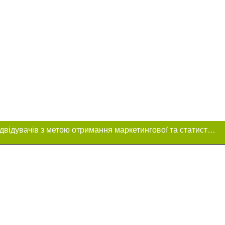
Цей сайт використовує «cookies». Також веб-сайт використовує інтернет-сервіс для збору технічних даних стосовно відвідувачів з метою отримання маркетингової та статистичної інформації. Умови обробки даних відвідувачів сайту див.
ення в тексті
іщення прямого,
 тексті або в