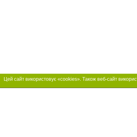
Приєднуйтесь до 
Реклама на сайті
Франшиза "CitySites"
+38098 513 0542
Автори проєкту
м. Суми, вулиця Воскресенська, 9
Допускається цит
info@0542.ua
обов'язкового по
відкритого для по