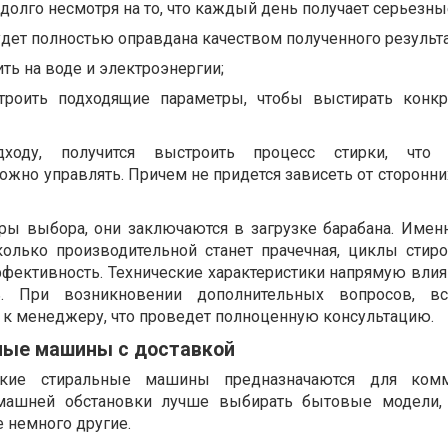
олго несмотря на то, что каждый день получает серьезные
удет полностью оправдана качеством полученного результа
ть на воде и электроэнергии;
троить подходящие параметры, чтобы выстирать конк
ходу, получится выстроить процесс стирки, что о
жно управлять. Причем не придется зависеть от сторонних
ы выбора, они заключаются в загрузке барабана. Именн
сколько производительной станет прачечная, циклы стиро
фективность. Технические характеристики напрямую влия
. При возникновении дополнительных вопросов, вс
 к менеджеру, что проведет полноценную консультацию.
ные машины с доставкой
кие стиральные машины предназначаются для комм
омашней обстановки лучше выбирать бытовые модели, 
е немного другие.