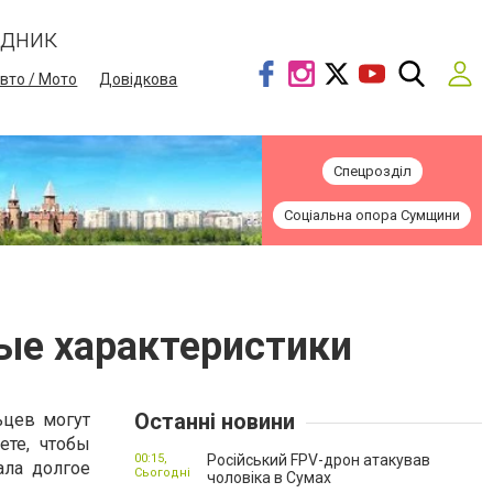
ідник
вто / Мото
Довідкова
Спецрозділ
Соціальна опора Сумщини
е характеристики
Останні новини
ьцев могут
ете, чтобы
00:15,
Російський FPV-дрон атакував
ала долгое
Сьогодні
чоловіка в Сумах