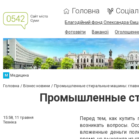
Головна
Соціа
Благодійний фонд Олександра Ємц
Фотозвіти
Вакансії
Оголошенн
М
Медицина
Головна
Бізнес новини
Промышленные стиральные машины: главн
Промышленные ст
15:58,
11 травня
Перед тем, как купить
Техніка
возникать вопросы. Ос
вложенные деньги полн
время, не выходила из с