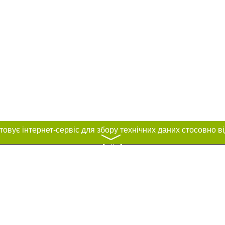
〉
нас :
ування матеріалів без отримання попередньої згоди 0542.ua за умови розміщ
силання на 0542.ua - Сайт міста Суми. Для інтернет-видань обов'язкове розм
шукових систем гіперпосилання на цитовані статті не нижче другого абзацу в