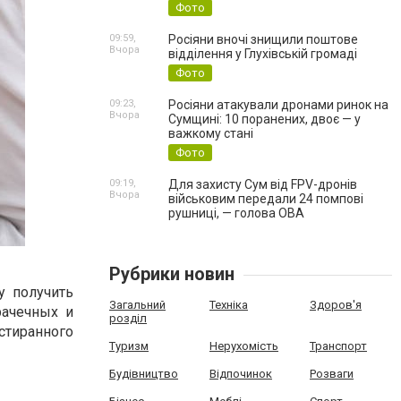
Фото
09:59,
Росіяни вночі знищили поштове
Вчора
відділення у Глухівській громаді
Фото
09:23,
Росіяни атакували дронами ринок на
Вчора
Сумщині: 10 поранених, двоє — у
важкому стані
Фото
09:19,
Для захисту Сум від FPV-дронів
Вчора
військовим передали 24 помпові
рушниці, — голова ОВА
Рубрики новин
у получить
Загальний
Техніка
Здоров'я
рачечных и
розділ
стиранного
Туризм
Нерухомість
Транспорт
Будівництво
Відпочинок
Розваги