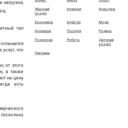
Бізнес
Меблі
Спорт
 нагрузки;
Жіночий
Інтернет
Культура
та;
розділ
Економіка
Інтер'єр
Мода
ретный тип
Кулінарія
Послуги
Родина
Подорожі
Робота
Дитячий
тличается
розділ
 услуг, что
Реклама
о от этого
к, а также
ют на цену
егда есть
ерческого
поскольку