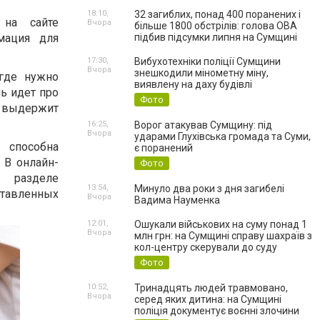
18:10,
32 загиблих, понад 400 поранених і
 на сайте
Вчора
більше 1800 обстрілів: голова ОВА
мация для
підбив підсумки липня на Сумщині
17:30,
Вибухотехніки поліції Сумщини
Вчора
знешкодили мінометну міну,
где нужно
виявлену на даху будівлі
чь идет про
Фото
не выдержит
16:25,
Ворог атакував Сумщину: під
Вчора
ударами Глухівська громада та Суми,
 способна
є поранений
 В онлайн-
Фото
 разделе
13:54,
Минуло два роки з дня загибелі
тавленных
Вчора
Вадима Науменка
12:01,
Ошукали військових на суму понад 1
Вчора
млн грн: на Сумщині справу шахраїв з
кол-центру скерували до суду
Фото
10:52,
Тринадцять людей травмовано,
Вчора
серед яких дитина: на Сумщині
поліція документує воєнні злочини