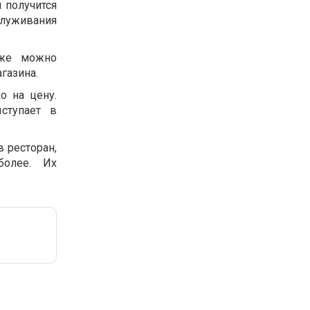
 получится
служивания
кже можно
агазина.
о на цену.
ступает в
 ресторан,
более. Их