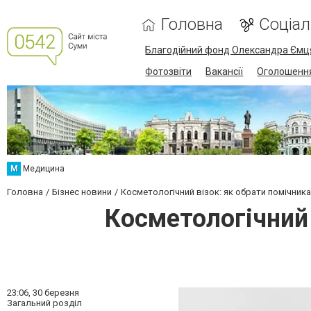
Головна
Соціа
Благодійний фонд Олександра Ємц
Фотозвіти
Вакансії
Оголошенн
М
Медицина
Головна
Бізнес новини
Косметологічний візок: як обрати помічник
Косметологічний 
23:06,
30 березня
Загальний розділ