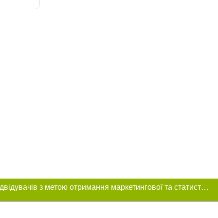
Цей сайт використовує «cookies». Також веб-сайт використовує інтернет-сервіс для збору технічних даних стосовно відвідувачів з метою отримання маркетингової та статистичної інформації. Умови обробки даних відвідувачів сайту див.