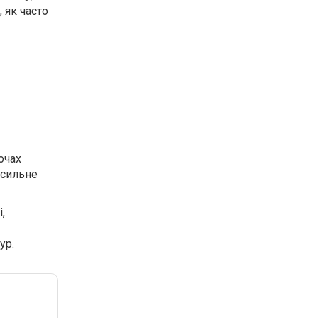
 як часто
очах
 сильне
,
ур.