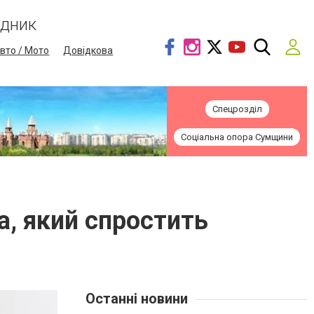
ідник
вто / Мото
Довідкова
Спецрозділ
Соціальна опора Сумщини
а, який спростить
Останні новини