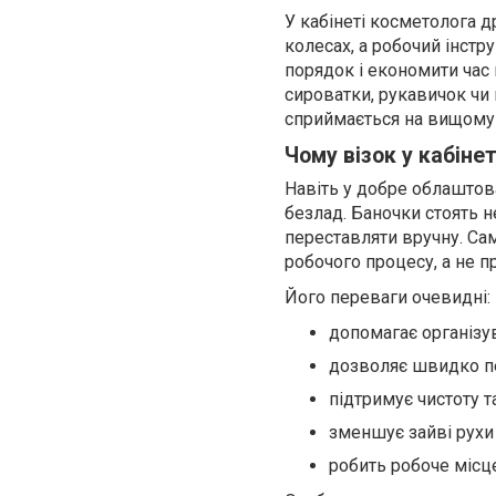
У кабінеті косметолога д
колесах, а робочий інстр
порядок і економити час 
сироватки, рукавичок чи в
сприймається на вищому 
Чому візок у кабіне
Навіть у добре облаштов
безлад. Баночки стоять н
переставляти вручну. Са
робочого процесу, а не п
Його переваги очевидні:
допомагає організув
дозволяє швидко пе
підтримує чистоту т
зменшує зайві рухи
робить робоче місц