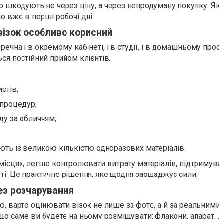
о шкодують не через ціну, а через непродуману покупку. Я
но вже в перші робочі дні.
візок особливо корисний
ечна і в окремому кабінеті, і в студії, і в домашньому про
ся постійний прийом клієнтів.
:
стів;
 процедур;
яду за обличчям;
ють із великою кількістю одноразових матеріалів.
ісцях, легше контролювати витрату матеріалів, підтримува
оті. Це практичне рішення, яке щодня заощаджує сили.
ез розчарування
, варто оцінювати візок не лише за фото, а й за реальним
що саме ви будете на ньому розміщувати: флакони, апарат, 