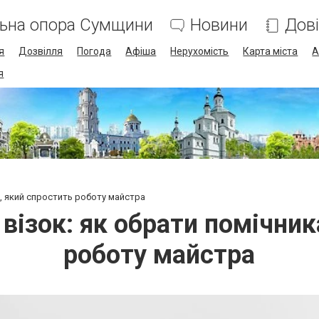
льна опора Сумщини
Новини
Дов
я
Дозвілля
Погода
Афіша
Нерухомість
Карта міста
А
я
а, який спростить роботу майстра
візок: як обрати помічник
роботу майстра