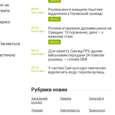
Фото
лі на
09:59,
Росіяни вночі знищили поштове
увати
Сьогодні
відділення у Глухівській громаді
к
Фото
сервіс
09:23,
Росіяни атакували дронами ринок на
Сьогодні
Сумщині: 10 поранених, двоє — у
важкому стані
Фото
’являється
09:19,
Для захисту Сум від FPV-дронів
Сьогодні
частиною
військовим передали 24 помпові
рушниці, — голова ОВА
09:13,
У частині Сум сьогодні тимчасово
Сьогодні
відключать воду: перелік вулиць
Рубрики новин
Загальний
Техніка
Здоров'я
розділ
Туризм
Нерухомість
Транспорт