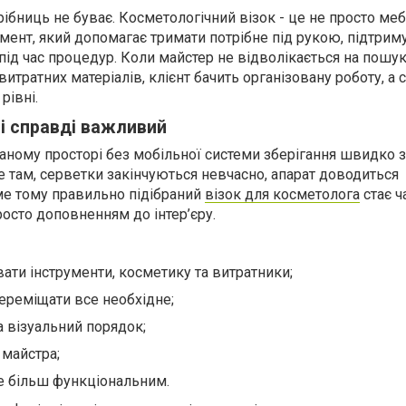
рібниць не буває. Косметологічний візок - це не просто меб
умент, який допомагає тримати потрібне під рукою, підтрим
під час процедур. Коли майстер не відволікається на пошу
итратних матеріалів, клієнт бачить організовану роботу, а 
рівні.
ті справді важливий
аному просторі без мобільної системи зберігання швидко з
е там, серветки закінчуються невчасно, апарат доводиться
ме тому правильно підібраний
візок для косметолога
стає 
росто доповненням до інтер’єру.
ати інструменти, косметику та витратники;
реміщати все необхідне;
а візуальний порядок;
 майстра;
е більш функціональним.