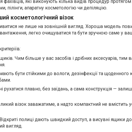
 фахівців, які виконують кілька видів процедур протягом 
ми, пілінги, апаратну косметологію чи депіляцію.
ший косметологічний візок
ивитися не лише на зовнішній вигляд. Хороша модель пов
вантаження, легко очищуватися та бути зручною саме у в
критеріїв:
ящиків. Чим більше у вас засобів і дрібних аксесуарів, тим
ня.
мають бути стійкими до вологи, дезінфекції та щоденного 
бами.
і рухатися плавно, без заїдань, а сама конструкція — зали
еликий візок заважатиме, а надто компактний не вмістить у
 Відкриті полиці дають швидкий доступ, а висувні ящики 
ий вигляд.