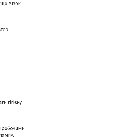
кщо візок
сторі
ти гігієну
и робочими
лампу,