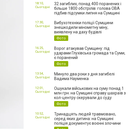
18:10,
32 загиблих, понад 400 поранених і
Сьогодні
більше 1800 обстрілів: голова ОВА
підбив підсумки липня на Сумщині
17:30,
Вибухотехніки поліції Сумщини
Сьогодні
знешкодили мінометну міну,
виявлену на даху будівлі
Фото
16:25,
Ворог атакував Сумщину: під
Сьогодні
ударами Глухівська громада та Суми,
є поранений
Фото
13:54,
Минуло два роки з дня загибелі
Сьогодні
Вадима Науменка
12:01,
Ошукали військових на суму понад 1
Сьогодні
млн грн: на Сумщині справу шахраїв з
кол-центру скерували до суду
Фото
10:52,
Тринадцять людей травмовано,
Сьогодні
серед яких дитина: на Сумщині
поліція документує воєнні злочини