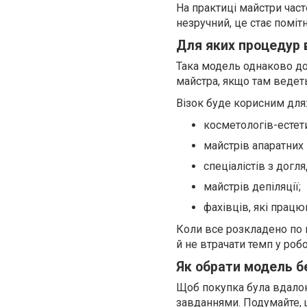
На практиці майстри част
незручний, це стає поміт
Для яких процедур 
Така модель однаково дор
майстра, якщо там ведеть
Візок буде корисним для
косметологів-естети
майстрів апаратних
спеціалістів з догл
майстрів депіляції;
фахівців, які працю
Коли все розкладено по м
й не втрачати темп у роб
Як обрати модель б
Щоб покупка була вдалою
завданнями. Подумайте, 