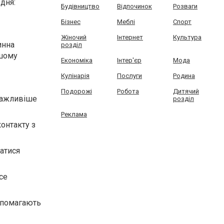
дня:
Будівництво
Відпочинок
Розваги
Бізнес
Меблі
Спорт
Жіночий
Інтернет
Культура
инна
розділ
ашому
Економіка
Інтер'єр
Мода
Кулінарія
Послуги
Родина
Подорожі
Робота
Дитячий
 важливіше
розділ
Реклама
контакту з
шатися
се
допомагають