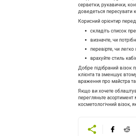
серветки, рукавички, конт
доведеться пересувати ко
Корисний орієнтир пере
складіть список пре
визначте, чи потріб
перевірте, чи легк
врахуйте стиль кабі
Добре підібраний візок 
клієнта та зменшує втому
враження про майстра та 
Якщо ви хочете облаштув
перегляньте асортимент
косметологічний візок, 