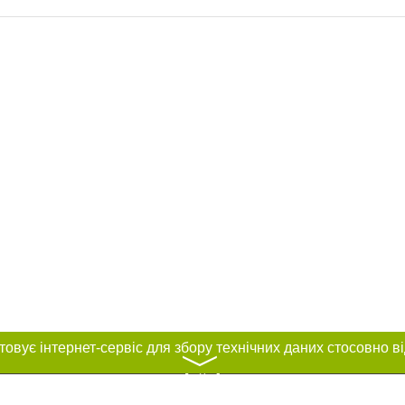
〉
нас :