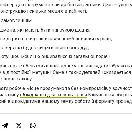
ейнер для інструментів чи дрібні витратники. Далі — уявіть,
нструкцію і скільки місця є в кабінеті.
д замовленням:
дметів, які мають бути під рукою щодня;
ні відкриті полиці, ящики або комбінований варіант;
о поверхню буде очищати після процедур;
нету, щоб меблі не вибивалися із загальної подачі.
прискорює обслуговування, допомагає виглядати зібрано в 
 від постійної метушні. Саме з таких деталей і складається
рівень салону.
ати робоче місце продумано та без компромісів у зручності
 магазину
обладнання для салонів краси
Клімазон та оберіть
який відповідатиме вашому темпу роботи й формату процед