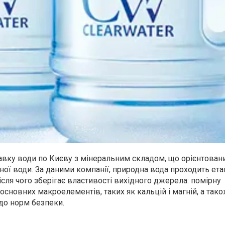
тавку води по Києву з мінеральним складом, що орієнтован
ної води. За даними компанії, природна вода проходить ета
після чого зберігає властивості вихідного джерела: помірну
 основних макроелементів, таких як кальцій і магній, а так
 до норм безпеки.