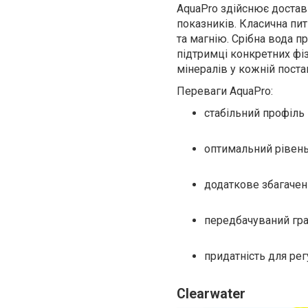
AquaPro здійснює доставк
показників. Класична пи
та магнію. Срібна вода 
підтримці конкретних фіз
мінералів у кожній поста
Переваги AquaPro:
стабільний профіль 
оптимальний рівень
додаткове збагаченн
передбачуваний гра
придатність для ре
Clearwater