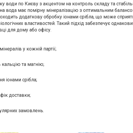
у води по Києву з акцентом на контроль складу та стабіль
тна вода має помірну мінералізацію з оптимальним баланс
проходить додаткову обробку іонами срібла, що може сприят
іологічних властивостей. Такий підхід забезпечує однаков
вці для дому або офісу.
мінералів у кожній партії;
 кальцію та магнію;
я іонами срібла;
фік доставки;
гулярних замовлень.