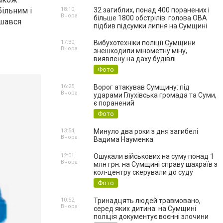
ільним і
18:10,
32 загиблих, понад 400 поранених і
Вчора
більше 1800 обстрілів: голова ОВА
ишався
підбив підсумки липня на Сумщині
17:30,
Вибухотехніки поліції Сумщини
Вчора
знешкодили мінометну міну,
виявлену на даху будівлі
Фото
16:25,
Ворог атакував Сумщину: під
Вчора
ударами Глухівська громада та Суми,
є поранений
Фото
13:54,
Минуло два роки з дня загибелі
Вчора
Вадима Науменка
12:01,
Ошукали військових на суму понад 1
Вчора
млн грн: на Сумщині справу шахраїв з
кол-центру скерували до суду
Фото
10:52,
Тринадцять людей травмовано,
Вчора
серед яких дитина: на Сумщині
поліція документує воєнні злочини