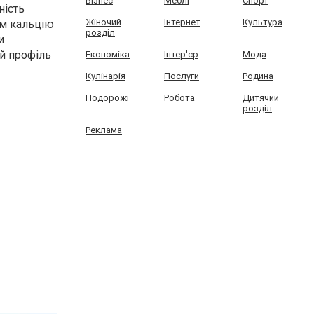
Бізнес
Меблі
Спорт
ність
Жіночий
Інтернет
Культура
ом кальцію
розділ
и
ий профіль
Економіка
Інтер'єр
Мода
Кулінарія
Послуги
Родина
Подорожі
Робота
Дитячий
розділ
Реклама