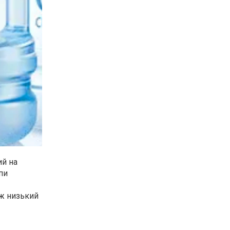
ий на
пи
ож низький