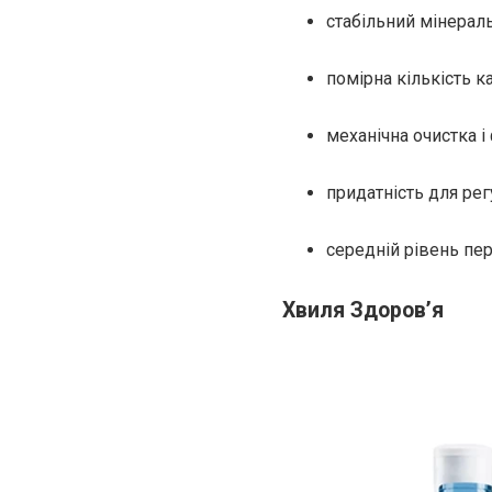
стабільний мінераль
помірна кількість к
механічна очистка і
придатність для рег
середній рівень пе
Хвиля Здоровʼя