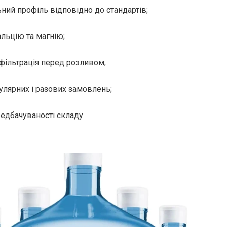
ний профіль відповідно до стандартів;
альцію та магнію;
 фільтрація перед розливом;
улярних і разових замовлень;
редбачуваності складу.