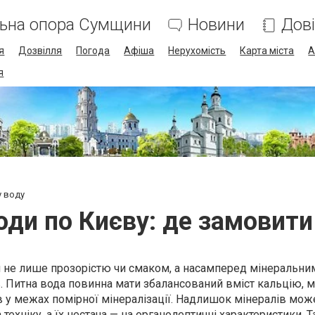
льна опора Сумщини
Новини
Дов
я
Дозвілля
Погода
Афіша
Нерухомість
Карта міста
А
я
у воду
ди по Києву: де замовити
я не лише прозорістю чи смаком, а насамперед мінеральн
в. Питна вода повинна мати збалансований вміст кальцію, м
ів у межах помірної мінералізації. Надлишок мінералів мо
 техніку, а їх нестача — на органолептичні характеристики. 