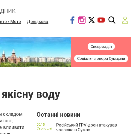
ідник
вто / Мото
Довідкова
Спецрозділ
Соціальна опора Сумщини
 якісну воду
Останні новини
им складом
агнію,
00:15,
Російський FPV-дрон атакував
же впливати
Сьогодні
чоловіка в Сумах
Також