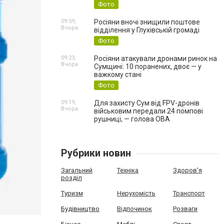
Фото
09:59,
Росіяни вночі знищили поштове
Вчора
відділення у Глухівській громаді
Фото
09:23,
Росіяни атакували дронами ринок на
Вчора
Сумщині: 10 поранених, двоє — у
важкому стані
Фото
09:19,
Для захисту Сум від FPV-дронів
Вчора
військовим передали 24 помпові
рушниці, — голова ОВА
Рубрики новин
Загальний
Техніка
Здоров'я
розділ
Туризм
Нерухомість
Транспорт
Будівництво
Відпочинок
Розваги