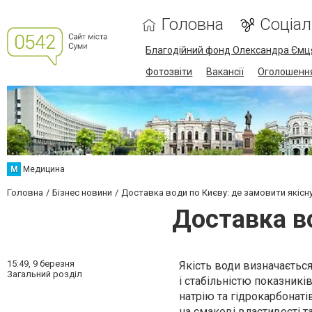
Головна
Соціа
Благодійний фонд Олександра Ємц
Фотозвіти
Вакансії
Оголошенн
М
Медицина
Головна
Бізнес новини
Доставка води по Києву: де замовити якісн
Доставка во
15:49,
9 березня
Якість води визначаєтьс
Загальний розділ
і стабільністю показникі
натрію та гідрокарбонат
на смакові властивості та