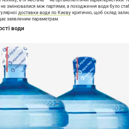
не змінювалися між партіями, а походження води було стаб
гулярної
доставки води по Києву
критично, щоб склад зал
дає заявленим параметрам.
ості води