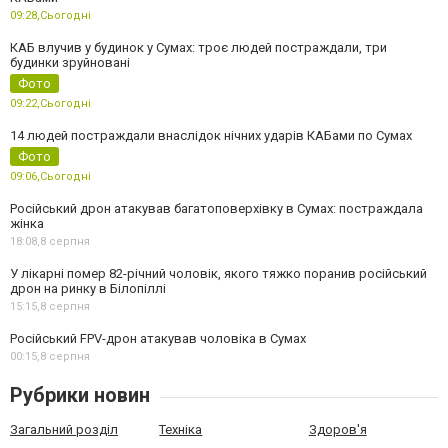
09:28,
Сьогодні
КАБ влучив у будинок у Сумах: троє людей постраждали, три
будинки зруйновані
Фото
09:22,
Сьогодні
14 людей постраждали внаслідок нічних ударів КАБами по Сумах
Фото
09:06,
Сьогодні
Російський дрон атакував багатоповерхівку в Сумах: постраждала
жінка
18:08,
8 серпня
У лікарні помер 82-річний чоловік, якого тяжко поранив російський
дрон на ринку в Білопіллі
15:15,
8 серпня
Російський FPV-дрон атакував чоловіка в Сумах
00:15,
8 серпня
Рубрики новин
Загальний розділ
Техніка
Здоров'я