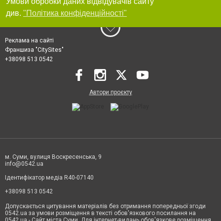
Умови обробки даних відвідувачів сайту
див.
"Політика конфіденційності"
Реклама на сайті
Франшиза "CitySites"
+38098 513 0542
Автори проєкту
м. Суми, вулиця Воскресенська, 9
info@0542.ua
Ідентифікатор медіа R40-07140
+38098 513 0542
Допускається цитування матеріалів без отримання попередньої згоди
0542.ua за умови розміщення в тексті обов'язкового посилання на
0542.ua - Сайт міста Суми. Для інтернет-видань обов'язкове розміщення