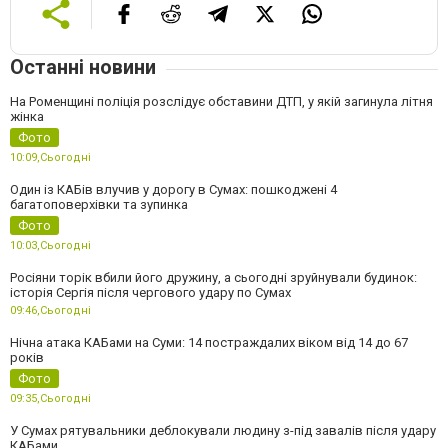
Останні новини
На Роменщині поліція розслідує обставини ДТП, у якій загинула літня
жінка
Фото
10:09,
Сьогодні
Один із КАБів влучив у дорогу в Сумах: пошкоджені 4
багатоповерхівки та зупинка
Фото
10:03,
Сьогодні
Росіяни торік вбили його дружину, а сьогодні зруйнували будинок:
історія Сергія після чергового удару по Сумах
09:46,
Сьогодні
Нічна атака КАБами на Суми: 14 постраждалих віком від 14 до 67
років
Фото
09:35,
Сьогодні
У Сумах рятувальники деблокували людину з-під завалів після удару
КАБами