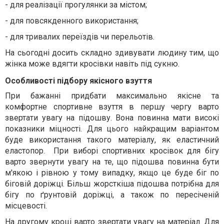
-
для реалізації прогулянки за містом;
-
для повсякденного використання;
-
для тривалих переїздів чи перельотів.
На сьогодні досить складно здивувати людину тим, що
жінка може вдягти кросівки навіть під сукню.
Особливості підбору якісного взуття
При бажанні придбати максимально якісне та
комфортне спортивне взуття в першу чергу варто
звертати увагу на підошву. Вона повинна мати високі
показники міцності. Для цього найкращим варіантом
буде використання такого матеріалу, як еластичний
еластопор. При виборі спортивних кросівок для бігу
варто звернути увагу на те, що підошва повинна бути
м'якою і рівною у тому випадку, якщо це буде біг по
біговій доріжці. Більш жорсткіша підошва потрібна для
бігу по ґрунтовій доріжці, а також по пересіченій
місцевості.
На другому кроці варто звертати увагу на матеріал. Для