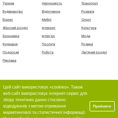
Туризм
Нерухомість
Транспорт
Будівництво
Відпочинок
Розваги
Бізнес
Меблі
Спорт
Жіночий розділ
Інтернет
Культура
Економіка
Інтер'єр
Мода
Кулінарія
Послуги
Родина
Подорожі
Робота
Дитячий розділ
Реклама
Цей сайт використовує «cookies». Також
веб-сайт використовує інтернет-сервіс для
збору технічних даних стосовно
відвідувачів з метою отримання
Прийняти
маркетингової та статистичної інформації.