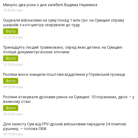
Минуло два роки з дня загибелі Вадима Науменка
13:54,
Вчора
Ошукали військових на суму понад 1 млн грн: на Сумщині справу
шахраїв з кол-центру скерували до суду
Фото
12:01,
Вчора
Тринадцять людей травмовано, серед яких дитина: на Сумщині
поліція документує воєнні злочини
Фото
10:52,
Вчора
Росіяни вночі знищили поштове відділення у Глухівській громаді
Фото
09:59,
Вчора
Росіяни атакували дронами ринок на Сумщині: 10 поранених, двоє — у
важкому стані
Фото
09:23,
Вчора
Для захисту Сум від FPV-дронів військовим передали 24 помпові
рушниці, — голова ОВА
09:19,
Вчора