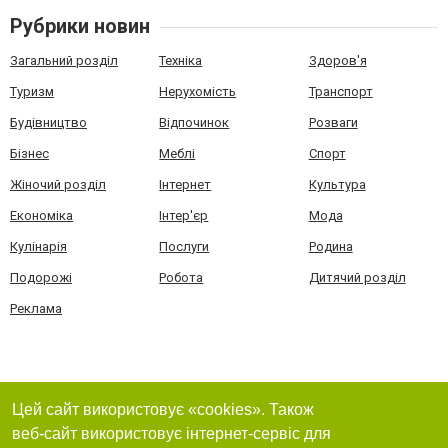
Рубрики новин
Загальний розділ
Техніка
Здоров'я
Туризм
Нерухомість
Транспорт
Будівництво
Відпочинок
Розваги
Бізнес
Меблі
Спорт
Жіночий розділ
Інтернет
Культура
Економіка
Інтер'єр
Мода
Кулінарія
Послуги
Родина
Подорожі
Робота
Дитячий розділ
Реклама
Цей сайт використовує «cookies». Також
веб-сайт використовує інтернет-сервіс для