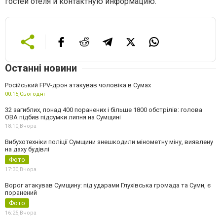
гостей отеля и контактную информацию.
Останні новини
Російський FPV-дрон атакував чоловіка в Сумах
00:15,
Сьогодні
32 загиблих, понад 400 поранених і більше 1800 обстрілів: голова
ОВА підбив підсумки липня на Сумщині
18:10,
Вчора
Вибухотехніки поліції Сумщини знешкодили мінометну міну, виявлену
на даху будівлі
Фото
17:30,
Вчора
Ворог атакував Сумщину: під ударами Глухівська громада та Суми, є
поранений
Фото
16:25,
Вчора