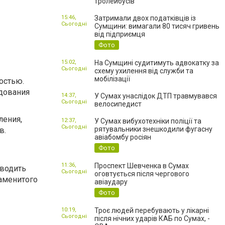
тролейбусів
15:46,
Затримали двох податківців із
Сьогодні
Сумщини: вимагали 80 тисяч гривень
від підприємця
Фото
15:02,
На Сумщині судитимуть адвокатку за
Сьогодні
схему ухилення від служби та
мобілізації
остью.
удования
14:37,
У Сумах унаслідок ДТП травмувався
Сьогодні
велосипедист
ления,
12:37,
У Сумах вибухотехніки поліції та
Сьогодні
рятувальники знешкодили фугасну
в.
авіабомбу росіян
Фото
11:36,
Проспект Шевченка в Сумах
зводить
Сьогодні
оговтується після чергового
наменитого
авіаудару
Фото
10:19,
Троє людей перебувають у лікарні
Сьогодні
після нічних ударів КАБ по Сумах, -