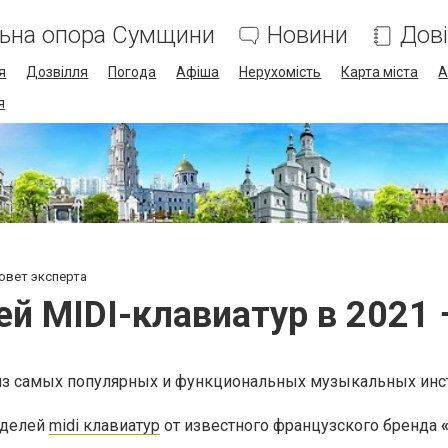
льна опора Сумщини
Новини
Дов
я
Дозвілля
Погода
Афіша
Нерухомість
Карта міста
А
я
совет эксперта
й MIDI-клавиатур в 2021 
из самых популярных и функциональных музыкальных инс
оделей
midi клавиатур
от известного французского бренда