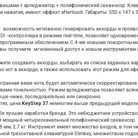
лавишами + арпеджиатор +
полифонический
секвенсор. Кла
ти нажатия, имеют эффект
aftertouch
. Габариты: 550 x 147 x 
т
возможность мгновенно генерировать аккорды и проявл
DI
-контроллера в режиме real-time, п
озволяет одновреме
и программным обеспечением. С 4-мя новыми поворотным
 вы получаете мгновенный доступ к новым инструментам 
ете создавать аккорды, выбирать из списка заданных ва
о нот в аккорде, а также использовать этот режим для эф
гранная вами нота, будет автоматически скорректирована
й вами тональностью. Режим арпеджиатора позволяет всяч
ше-ниже, последовательно или синхронно.
тях, цена
KeyStep 37
немногим выше предыдущей модели
бя лучшие наработки бренда. Это небюджетное устройство
 и мощный четырехканальный полифонический секвенсор.
 мм, 2,7 кг.
Инструмент имеет множество входов, в том чи
ной трёхоктавной клавиатурой
Slimkey
, множеством пэдов