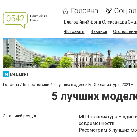
Головна
Соціа
Благодійний фонд Олександра Ємц
Фотозвіти
Вакансії
Оголошенн
М
Медицина
Головна
Бізнес новини
5 лучших моделей MIDI-клавиатур в 2021 − 
5 лучших моделе
Загальний розділ
MIDI-клавиатура
– один 
современности.
Рассмотрим 5 лучших м