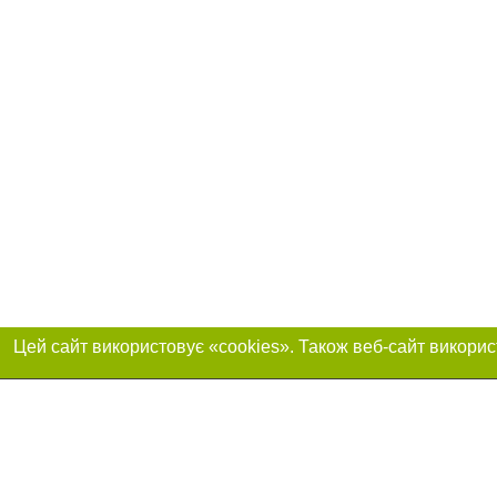
Приєднуйтесь до 
Реклама на сайті
Франшиза "CitySites"
+38098 513 0542
Автори проєкту