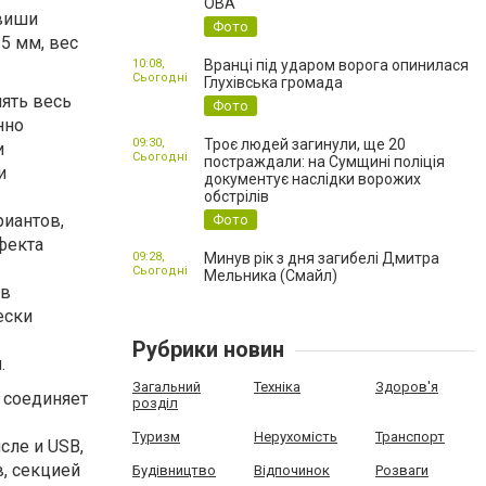
ОВА
виши
Фото
35 мм, вес
10:08,
Вранці під ударом ворога опинилася
Сьогодні
Глухівська громада
ять весь
Фото
нно
09:30,
Троє людей загинули, ще 20
и
Сьогодні
постраждали: на Сумщині поліція
и
документує наслідки ворожих
обстрілів
риантов,
Фото
фекта
09:28,
Минув рік з дня загибелі Дмитра
Сьогодні
Мельника (Смайл)
 в
ески
Рубрики новин
.
Загальний
Техніка
Здоров'я
 соединяет
розділ
Туризм
Нерухомість
Транспорт
сле и USB,
, секцией
Будівництво
Відпочинок
Розваги