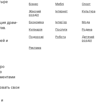
тыре
Бізнес
Меблі
Спорт
Жіночий
Інтернет
Культура
розділ
кция драм-
Економіка
Інтер'єр
Мода
тав.
Кулінарія
Послуги
Родина
Подорожі
Робота
Дитячий
шей и
розділ
Реклама
тро
о
ументами
ровать свои
 и