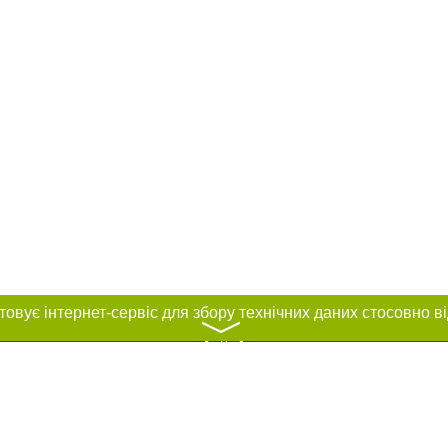
〉
нас :