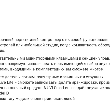
прочный портативный контроллер с высокой функциональн
стролей или небольшой студии, когда компактность обор
ие.
ствительными миниатюрными клавишами и секцией управ
сть напрямую использовать весь имеющийся набор звуко
ами, входящими в комплектацию, вы сможете многое.
ите доступ к сотням
популярных клавишных и струнных
Live Lite − сможете записывать, делать аранжировки, прои
 в конечный продукт. А UVI Grand воссоздаёт звучание з
el D.
ает эту модель очень привлекательной.