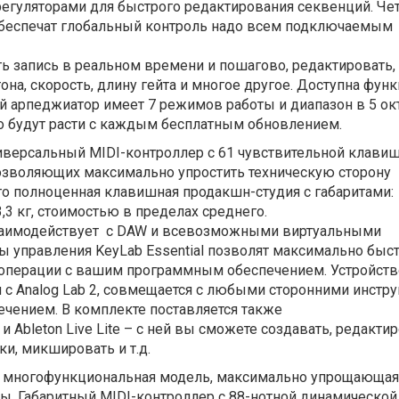
регуляторами для быстрого редактирования секвенций.
Че
беспечат глобальный контроль надо всем подключаемым
ь запись в реальном времени и пошагово, редактировать,
она, скорость, длину гейта и многое другое. Доступна фун
й арпеджиатор имеет 7 режимов работы и диапазон в 5 ок
o будут расти с каждым бесплатным обновлением.
иверсальный
MIDI
-контроллер с 61 чувствительной клави
зволяющих максимально упростить техническую сторону
то полноценная клавишная продакшн-студия с габаритами:
,3 кг, стоимостью в пределах среднего.
заимодействует
с DAW и всевозможными виртуальными
ы управления KeyLab Essential позволят максимально быс
операции с вашим программным обеспечением. Устройств
 с Analog Lab 2, совмещается с любыми сторонними инстр
чением. В комплекте поставляется также
D и
Ableton Live Lite – с ней вы сможете создавать, редакти
ки, микшировать и т.д.
 многофункциональная модель, максимально упрощающая
ы. Габаритный MIDI-контроллер с 88-нотной динамической