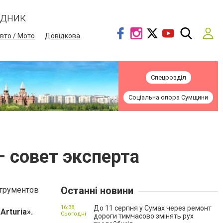
ідник
вто / Мото
Довідкова
Спецрозділ
Соціальна опора Сумщини
− совет эксперта
Останні новини
трументов
16:38,
До 11 серпня у Сумах через ремонт
«Arturia».
Сьогодні
дороги тимчасово змінять рух