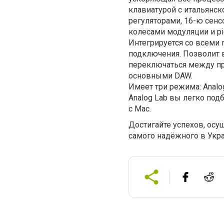
клавиатурой с итальянск
регуляторами, 16-ю сен
колесами модуляции и pi
Интегрируется со всеми
подключения.
Позволит 
переключаться между п
основными DAW
.
Имеет три режима: Analo
Analog Lab вы легко под
с Maс.
Достигайте успехов, осу
самого надёжного в Укра