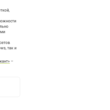
ткой,
можности
льно
еми
сетов
ws, так и
кант»
–