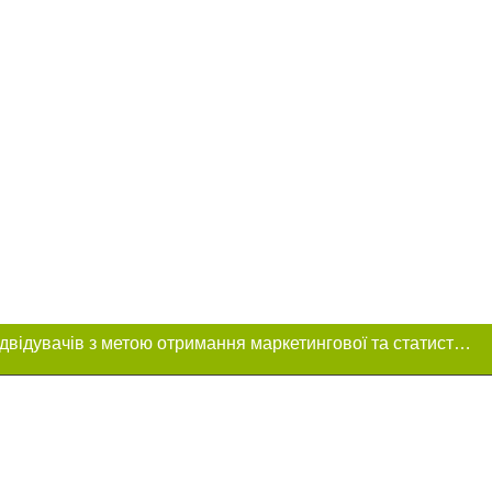
Цей сайт використовує «cookies». Також веб-сайт використовує інтернет-сервіс для збору технічних даних стосовно відвідувачів з метою отримання маркетингової та статистичної інформації. Умови обробки даних відвідувачів сайту див.