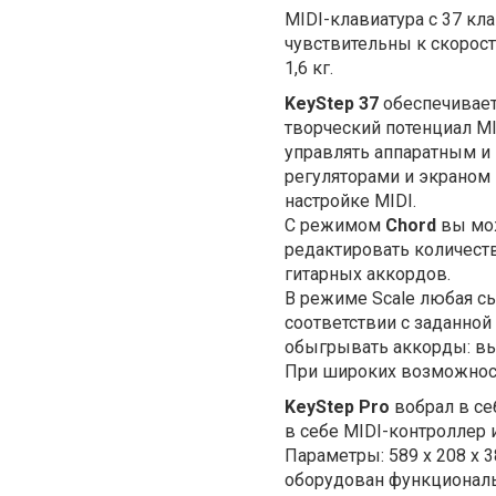
MIDI
-клавиатура с 37 к
чувствительны к скорос
1,6 кг.
KeyStep 37
обеспечивае
творческий потенциал
MI
управлять аппаратным 
регуляторами и экраном
настройке MIDI.
С режимом
Chord
вы мож
редактировать количеств
гитарных аккордов.
В режиме Scale любая сы
соответствии с заданно
обыгрывать аккорды: вы
При широких возможнос
KeyStep Pro
вобрал в се
в себе
MIDI
-контроллер
Параметры: 589 х 208 х 38
оборудован функциональ