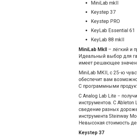
MiniLab mkII
Keystep 37
Keystep PRO
KeyLab Essential 61
KeyLab 88 mkII
MiniLab MkII
– лёгкий и 
Идеальный выбор для га
имеет решающее значен
MiniLab MКII, с
25-ю чув
обеспечит вам возможно
С программными продукт
С Analog Lab Lite − получ
инструментов. С Ableton 
сведение разных дорожек
инструмента Steinway Mod
Невысокая стоимость дел
Keystep 37