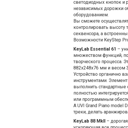
светодиодных кнопок и 
независимых дорожки о
оборудованием.
Вы сможете осуществлят
контролировать высоту т
секвенсора, а встроенны
Возможности KeyStep Pr
KeyLab Essential
61
– ун
множеством функций, по
творческого процесса. Э
882x248x76 мм и весом 3
Устройство органично в
инструментами. Элемент
выполнить стандартные 
полностью интегрируется
или программным обеспе
А
UVI Grand Piano model 
треки, делать аранжиров
KeyLab 88 MkII
– дорогая
ускоряющая все процесс