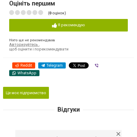
Оцініть першим
(
0
оцінок)
Я рекомендую
Ніхто ще не рекомендував
Авторизуйтесь
,
щоб оцінити і порекомендувати
Reddit
Telegram
Viber
WhatsApp
Це моє підприємство
Відгуки