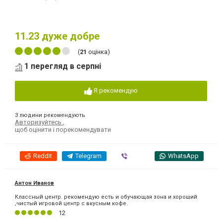
11.23
дуже добре
(
21
оцінка)
1 перегляд в серпні
Я рекомендую
3 людини рекомендують
Авторизуйтесь
,
щоб оцінити і порекомендувати
Reddit
Telegram
Viber
WhatsApp
Антон Иванов
Классный центр. рекомендую есть и обучающая зона и хороший
,чистый игровой центр с вкусным кофе.
12