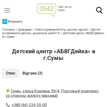
М
Медицина
Головна
Довідник
Освіта (університети, школи, курси)
Дитячі
розвиваючі центри, дошкільні заняття
Детский центр «АБВГДейка»
в г.Сумы
Детский центр «АБВГДейка» в
г.Сумы
Опис
Відгуки (3)
Сумы, улица Ковпака, 59/4, (Торговый комплекс,
со стороны жилого массива)
+380 (66) 234-35-00