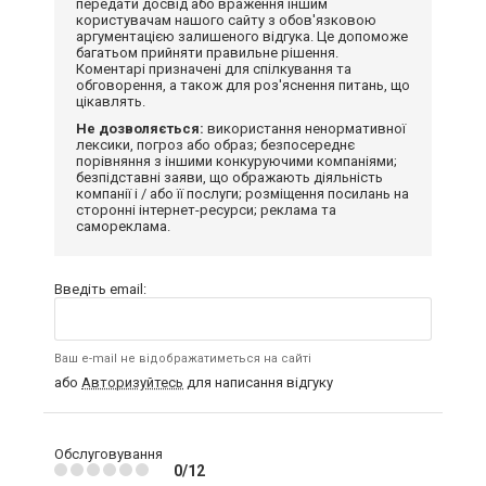
передати досвід або враження іншим
користувачам нашого сайту з обов'язковою
аргументацією залишеного відгука. Це допоможе
багатьом прийняти правильне рішення.
Коментарі призначені для спілкування та
обговорення, а також для роз'яснення питань, що
цікавлять.
Не дозволяється:
використання ненормативної
лексики, погроз або образ; безпосереднє
порівняння з іншими конкуруючими компаніями;
безпідставні заяви, що ображають діяльність
компанії і / або її послуги; розміщення посилань на
сторонні інтернет-ресурси; реклама та
самореклама.
Введіть email:
Ваш e-mail не відображатиметься на сайті
або
Авторизуйтесь
для написання відгуку
Обслуговування
0/12