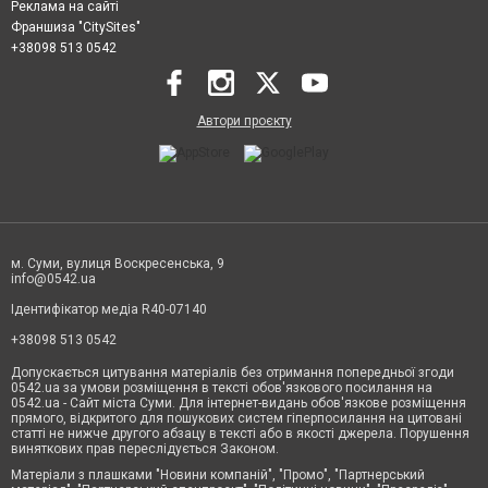
Реклама на сайті
Франшиза "CitySites"
+38098 513 0542
Автори проєкту
м. Суми, вулиця Воскресенська, 9
info@0542.ua
Ідентифікатор медіа R40-07140
+38098 513 0542
Допускається цитування матеріалів без отримання попередньої згоди
0542.ua за умови розміщення в тексті обов'язкового посилання на
0542.ua - Сайт міста Суми. Для інтернет-видань обов'язкове розміщення
прямого, відкритого для пошукових систем гіперпосилання на цитовані
статті не нижче другого абзацу в тексті або в якості джерела. Порушення
виняткових прав переслідується Законом.
Матеріали з плашками "Новини компаній", "Промо", "Партнерський