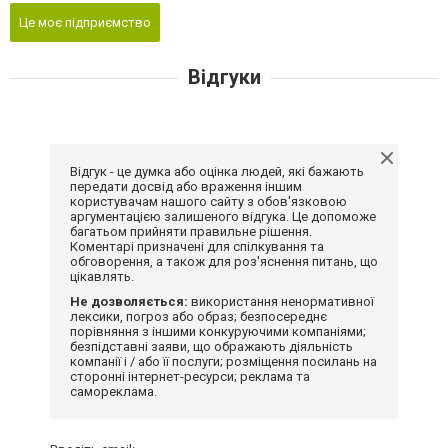
Це моє підприємство
Відгуки
Відгук - це думка або оцінка людей, які бажають
передати досвід або враження іншим
користувачам нашого сайту з обов'язковою
аргументацією залишеного відгука. Це допоможе
багатьом прийняти правильне рішення.
Коментарі призначені для спілкування та
обговорення, а також для роз'яснення питань, що
цікавлять.
Не дозволяється:
використання ненормативної
лексики, погроз або образ; безпосереднє
порівняння з іншими конкуруючими компаніями;
безпідставні заяви, що ображають діяльність
компанії і / або її послуги; розміщення посилань на
сторонні інтернет-ресурси; реклама та
самореклама.