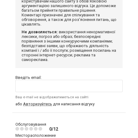
користувачам нашого сайту з обов'язковою
аргументацією залишеного відгука. Це допоможе
багатьом прийняти правильне рішення.
Коментарі призначені для спілкування та
обговорення, а також для роз'яснення питань, що
цікавлять.
Не дозволяється:
використання ненормативної
лексики, погроз або образ; безпосереднє
порівняння з іншими конкуруючими компаніями;
безпідставні заяви, що ображають діяльність
компанії і / або її послуги; розміщення посилань на
сторонні інтернет-ресурси; реклама та
самореклама.
Введіть email:
Ваш e-mail не відображатиметься на сайті
або
Авторизуйтесь
для написання відгуку
Обслуговування
0/12
Месторасположение