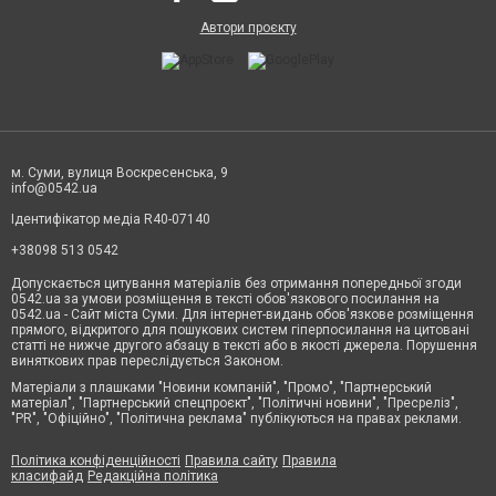
Автори проєкту
м. Суми, вулиця Воскресенська, 9
info@0542.ua
Ідентифікатор медіа R40-07140
+38098 513 0542
Допускається цитування матеріалів без отримання попередньої згоди
0542.ua за умови розміщення в тексті обов'язкового посилання на
0542.ua - Сайт міста Суми. Для інтернет-видань обов'язкове розміщення
прямого, відкритого для пошукових систем гіперпосилання на цитовані
статті не нижче другого абзацу в тексті або в якості джерела. Порушення
виняткових прав переслідується Законом.
Матеріали з плашками "Новини компаній", "Промо", "Партнерський
матеріал", "Партнерський спецпроєкт", "Політичні новини", "Пресреліз",
"PR", "Офіційно", "Політична реклама" публікуються на правах реклами.
Політика конфіденційності
Правила сайту
Правила
класифайд
Редакційна політика