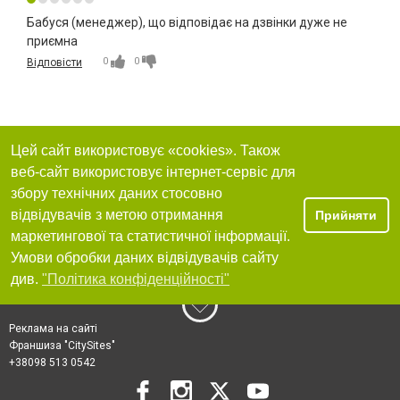
Бабуся (менеджер), що відповідає на дзвінки дуже не
приємна
0
0
Відповісти
Цей сайт використовує «cookies». Також
веб-сайт використовує інтернет-сервіс для
збору технічних даних стосовно
відвідувачів з метою отримання
Прийняти
маркетингової та статистичної інформації.
Умови обробки даних відвідувачів сайту
див.
"Політика конфіденційності"
Реклама на сайті
Франшиза "CitySites"
+38098 513 0542