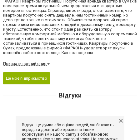
ФАРАОН квартиры гостиницы Посуточная аренда квартир в Сумах в
последнее время актуальней, чем предложения стандартных
номеров в гостиницах. Справедливости ради, стоит заметить, что
квартиры посуточно снять дешевле, чем гостиничный номер, но
дело тут не только в стоимости. Объясняется возросший спрос
стремлением цивилизованных людей к домашнему теплу, комфорту
и уюту. Естественно, что стоит один раз снять квартиру,
обставленную комфортной мебелью и оборудованную современной
техникой, чтобы понять разницу и никогда больше не
останавливаться в приевшихся гостиницах. Квартиры посуточно в
Сумах, предложенные фирмой «ФАРАОН» удовлетворят вкус и
кошелёк любого постояльца. Как полноценны...
Показати повний опис
Це моє підприємство
Відгуки
Відгук - це думка або оцінка людей, які бажають
передати досвід або враження іншим
користувачам нашого сайту з обов'язковою
аргументацією залишеного відгука. Це допоможе