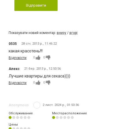
Відправити
Показувати новий коментар:
внизу
/
вгорі
0535
28 січ. 2013 р., 11:46:22
какая красотень!!!
0
0
Відповісти
Алекс
21 бер. 2013 р., 12:50:56
Лучшие квартиры для секаса))))
0
0
Відповісти
Anonymous
2 лист. 2024 р., 01:50:36
Обслуживание
Месторасположение
Цены