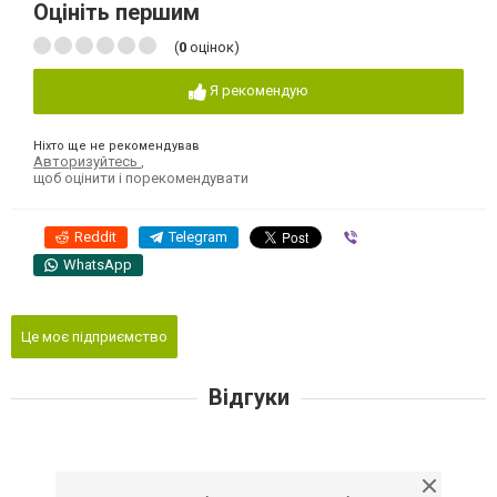
Оцініть першим
(
0
оцінок)
Я рекомендую
Ніхто ще не рекомендував
Авторизуйтесь
,
щоб оцінити і порекомендувати
Reddit
Telegram
Viber
WhatsApp
Це моє підприємство
Відгуки