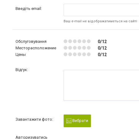
Введіть email:
Ваш e-mail не відображатиметься на сайті
Обслуговування
0/12
Месторасположение
0/12
Цены
0/12
Відгук:
Завантажити фото:
Вибрати
Авторизуватись