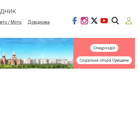
ідник
вто / Мото
Довідкова
Спецрозділ
Соціальна опора Сумщини