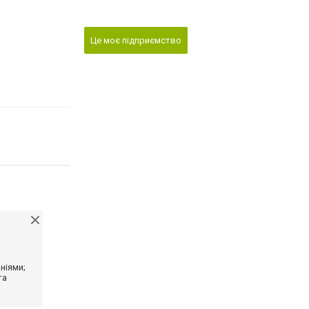
Це моє підприємство
ніями;
та