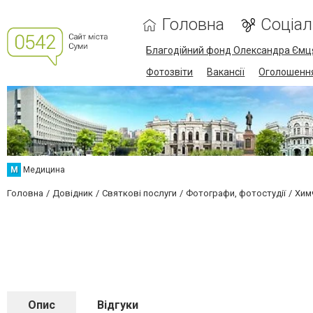
Головна
Соціа
Благодійний фонд Олександра Ємц
Фотозвіти
Вакансії
Оголошенн
М
Медицина
Головна
Довідник
Святкові послуги
Фотографи, фотостудії
Хим
Опис
Відгуки