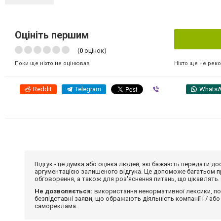
Оцініть першим
(
0
оцінок)
Ніхто ще не рек
Поки ще ніхто не оцінював
Reddit
Telegram
Viber
Whats
Відгук - це думка або оцінка людей, які бажають передати 
аргументацією залишеного відгука. Це допоможе багатьом пр
обговорення, а також для роз'яснення питань, що цікавлять.
Не дозволяється:
використання ненормативної лексики, по
безпідставні заяви, що ображають діяльність компанії і / або
самореклама.