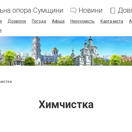
льна опора Сумщини
Новини
Дов
я
Дозвілля
Погода
Афіша
Нерухомість
Карта міста
А
я
чистка
Химчистка