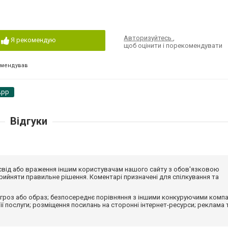
Авторизуйтесь
,
Я рекомендую
щоб оцінити і порекомендувати
омендував
App
Відгуки
досвід або враження іншим користувачам нашого сайту з обов'язковою
ийняти правильне рішення. Коментарі призначені для спілкування та
гроз або образ; безпосереднє порівняння з іншими конкуруючими компа
 її послуги; розміщення посилань на сторонні інтернет-ресурси; реклама 