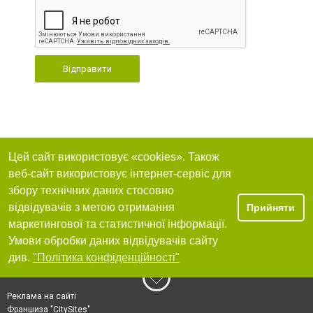
Відправити
Цей сайт використовує «cookies». Також
веб-сайт використовує інтернет-сервіс для
збору технічних даних стосовно
відвідувачів з метою отримання
Прийняти
маркетингової та статистичної інформації.
Умови обробки даних відвідувачів сайту
див.
"Політика конфіденційності"
Реклама на сайті
Франшиза "CitySites"