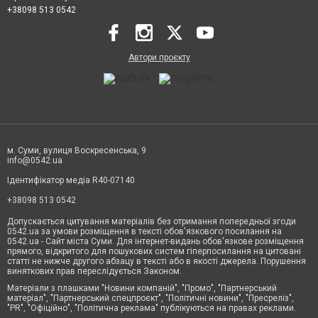
+38098 513 0542
Автори проєкту
м. Суми, вулиця Воскресенська, 9
info@0542.ua
Ідентифікатор медіа R40-07140
+38098 513 0542
Допускається цитування матеріалів без отримання попередньої згоди
0542.ua за умови розміщення в тексті обов'язкового посилання на
0542.ua - Сайт міста Суми. Для інтернет-видань обов'язкове розміщення
прямого, відкритого для пошукових систем гіперпосилання на цитовані
статті не нижче другого абзацу в тексті або в якості джерела. Порушення
виняткових прав переслідується Законом.
Матеріали з плашками "Новини компаній", "Промо", "Партнерський
матеріал", "Партнерський спецпроєкт", "Політичні новини", "Пресреліз",
"PR", "Офіційно", "Політична реклама" публікуються на правах реклами.