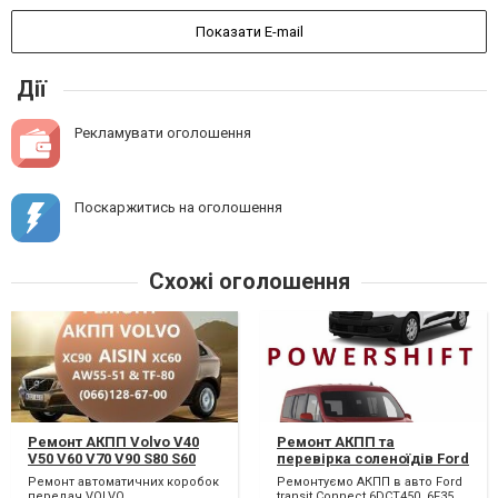
Показати E-mail
Дії
Рекламувати оголошення
Поскаржитись на оголошення
Схожі оголошення
Ремонт АКПП Volvo V40
Ремонт АКПП та
V50 V60 V70 V90 S80 S60
перевірка соленоїдів Ford
XC60 XC90 AISIN
Transit Connect # 6DCT450,
Ремонт автоматичних коробок
Ремонтуємо АКПП в авто Ford
Powershift & AISIN AW55-
6F35, 8F35, 8F40 #
передач VOLVO,
transit Connect 6DCT450, 6F35,