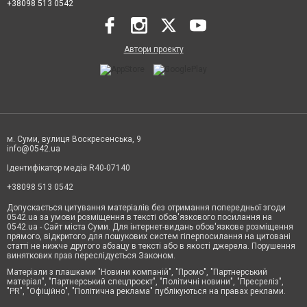
+38098 513 0542
Автори проєкту
м. Суми, вулиця Воскресенська, 9
info@0542.ua
Ідентифікатор медіа R40-07140
+38098 513 0542
Допускається цитування матеріалів без отримання попередньої згоди
0542.ua за умови розміщення в тексті обов'язкового посилання на
0542.ua - Сайт міста Суми. Для інтернет-видань обов'язкове розміщення
прямого, відкритого для пошукових систем гіперпосилання на цитовані
статті не нижче другого абзацу в тексті або в якості джерела. Порушення
виняткових прав переслідується Законом.
Матеріали з плашками "Новини компаній", "Промо", "Партнерський
матеріал", "Партнерський спецпроєкт", "Політичні новини", "Пресреліз",
"PR", "Офіційно", "Політична реклама" публікуються на правах реклами.