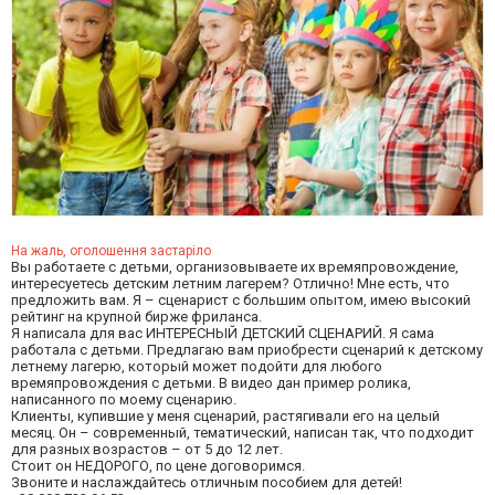
На жаль, оголошення застаріло
Вы работаете с детьми, организовываете их времяпровождение,
интересуетесь детским летним лагерем? Отлично! Мне есть, что
предложить вам. Я – сценарист с большим опытом, имею высокий
рейтинг на крупной бирже фриланса.
Я написала для вас ИНТЕРЕСНЫЙ ДЕТСКИЙ СЦЕНАРИЙ. Я сама
работала с детьми. Предлагаю вам приобрести сценарий к детскому
летнему лагерю, который может подойти для любого
времяпровождения с детьми. В видео дан пример ролика,
написанного по моему сценарию.
Клиенты, купившие у меня сценарий, растягивали его на целый
месяц. Он – современный, тематический, написан так, что подходит
для разных возрастов – от 5 до 12 лет.
Стоит он НЕДОРОГО, по цене договоримся.
Звоните и наслаждайтесь отличным пособием для детей!