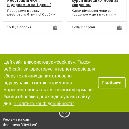
Реєстрація ФОП,
Курси німецької мови за
підприємця за 1 день (
кордоном
недорого )
Проведемо швидку
Курси німецької мови за
реєстрацію Фізичної Особи –
кордоном – це занурення у
Підприємця у державному
мовне середовище та
реєстрі. Після реєстрації Ви
покращення своїх навичок
от...
спілк...
15:18,
1 серпня
12:34,
3 серпня
Цей сайт використовує «cookies». Також
веб-сайт використовує інтернет-сервіс для
збору технічних даних стосовно
відвідувачів з метою отримання
Прийняти
маркетингової та статистичної інформації.
Умови обробки даних відвідувачів сайту
див.
"Політика конфіденційності"
Реклама на сайті
Франшиза "CitySites"