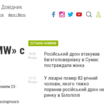
Довідник
ста
Авто / Мото
ОСТАННІ НОВИНИ
MW» с
Російський дрон атакував
18:08
Вчора
багатоповерхівку в Сумах:
постраждала жінка
У лікарні помер 82-річний
15:15
о
Вчора
чоловік, якого тяжко
ением 23-
поранив російський дрон на
ринку в Білопіллі
нспортного