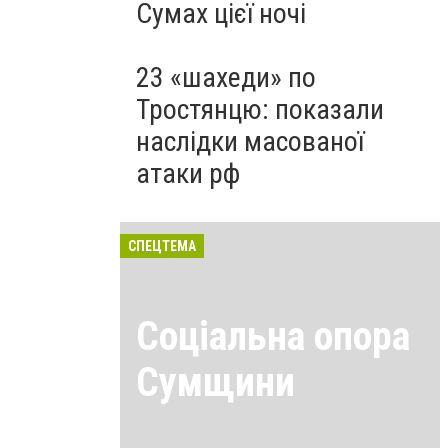
Сумах цієї ночі
23 «шахеди» по
Тростянцю: показали
наслідки масованої
атаки рф
СПЕЦТЕМА
Соціальна опора
Сумщини