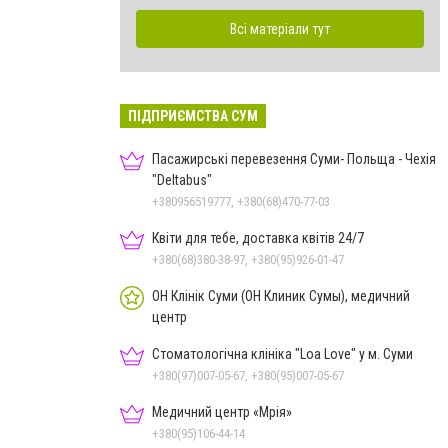
Всі матеріали тут
ПІДПРИЄМСТВА СУМ
Пасажирські перевезення Суми- Польща - Чехія
"Deltabus"
+380956519777, +380(68)470-77-03
Квіти для тебе, доставка квітів 24/7
+380(68)380-38-97, +380(95)926-01-47
ОН Клінік Суми (ОН Клиник Сумы), медичний
центр
Стоматологічна клініка "Loa Love" у м. Суми
+380(97)007-05-67, +380(95)007-05-67
Медичний центр «Мрія»
+380(95)106-44-14