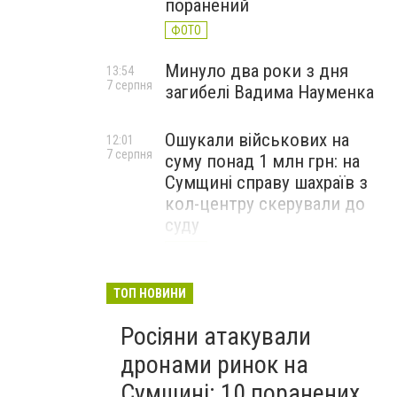
поранений
ФОТО
Минуло два роки з дня
13:54
7 серпня
загибелі Вадима Науменка
Ошукали військових на
12:01
7 серпня
суму понад 1 млн грн: на
Сумщині справу шахраїв з
кол-центру скерували до
суду
ФОТО
ТОП НОВИНИ
Росіяни атакували
дронами ринок на
Сумщині: 10 поранених,