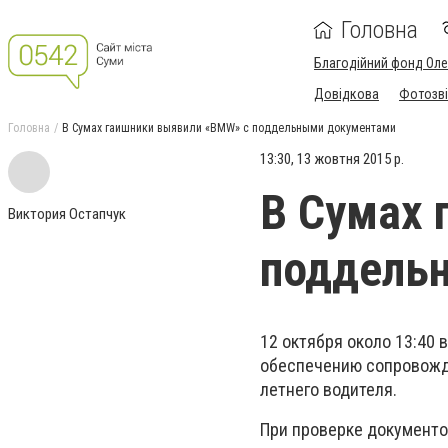
Головна
Благодійний фонд Ол
Довідкова
Фотозві
Головна
В Сумах гаишники выявили «BMW» с поддельными документами
13:30, 13 жовтня 2015 р.
В Сумах 
Виктория Остапчук
поддель
12 октября около 13:40 
обеспечению сопровожде
летнего водителя.
При проверке документо