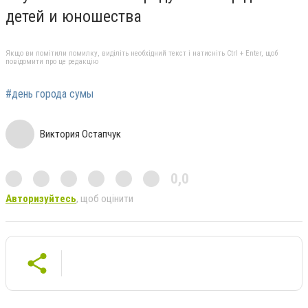
детей и юношества
Якщо ви помітили помилку, виділіть необхідний текст і натисніть Ctrl + Enter, щоб
повідомити про це редакцію
#день города сумы
Виктория Остапчук
0,0
Авторизуйтесь
, щоб оцінити