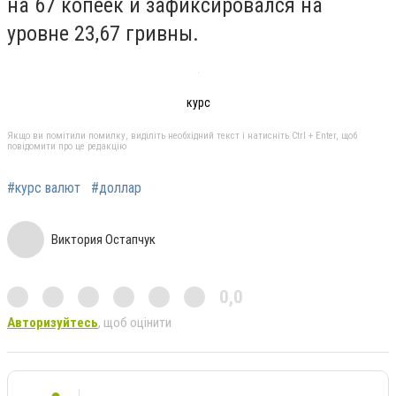
на 67 копеек и зафиксировался на
уровне 23,67 гривны.
курс
Якщо ви помітили помилку, виділіть необхідний текст і натисніть Ctrl + Enter, щоб
повідомити про це редакцію
#курс валют
#доллар
Виктория Остапчук
0,0
Авторизуйтесь
, щоб оцінити