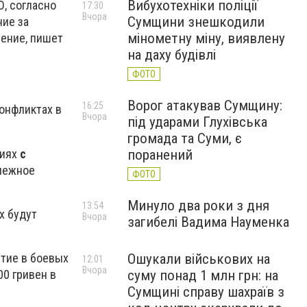
Вибухотехніки поліції
, согласно
17:30
Вчора
Сумщини знешкодили
ние за
мінометну міну, виявлену
ение, пишет
на даху будівлі
ФОТО
Ворог атакував Сумщину:
16:25
онфликтах в
Вчора
під ударами Глухівська
громада та Суми, є
виях
с
поранений
енежное
ФОТО
Минуло два роки з дня
13:54
х будут
Вчора
загибелі Вадима Науменка
тие в боевых
Ошукали військових на
12:01
Вчора
0 гривен в
суму понад 1 млн грн: на
Сумщині справу шахраїв з