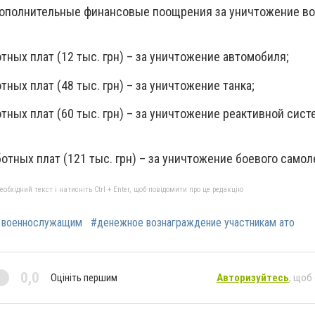
дополнительные финансовые поощрения за уничтожение в
тных плат (12 тыс. грн) – за уничтожение автомобиля;
тных плат (48 тыс. грн) – за уничтожение танка;
тных плат (60 тыс. грн) – за уничтожение реактивной сис
отных плат (121 тыс. грн) – за уничтожение боевого самол
бхідний текст і натисніть Ctrl + Enter, щоб повідомити про це редакцію
 военнослужащим
#денежное вознаграждение участникам ато
0,0
Оцініть першим
Авторизуйтесь
, щоб