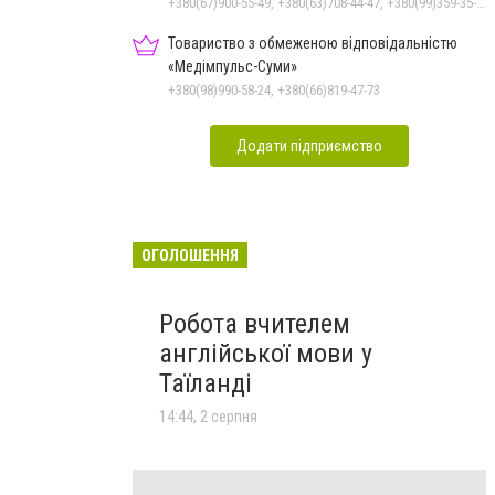
+380(67)900-55-49, +380(63)708-44-47, +380(99)359-35-36
Товариство з обмеженою відповідальністю
«Медімпульс-Суми»
+380(98)990-58-24, +380(66)819-47-73
Додати підприємство
ОГОЛОШЕННЯ
Робота вчителем
англійської мови у
Таїланді
14:44, 2 серпня