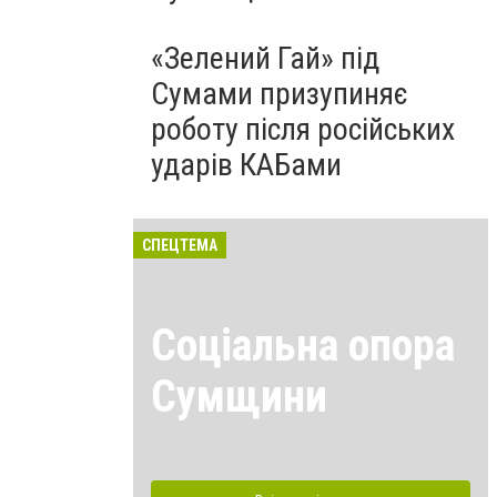
«Зелений Гай» під
Сумами призупиняє
роботу після російських
ударів КАБами
СПЕЦТЕМА
Соціальна опора
Сумщини