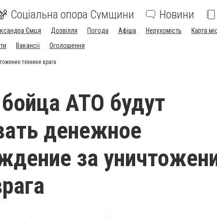
Соціальна опора Сумщини
Новини
ександра Ємця
Дозвілля
Погода
Афіша
Нерухомість
Карта мі
ти
Вакансії
Оголошення
тожение техники врага
бойца АТО будут
вать денежное
ждение за уничтожен
врага