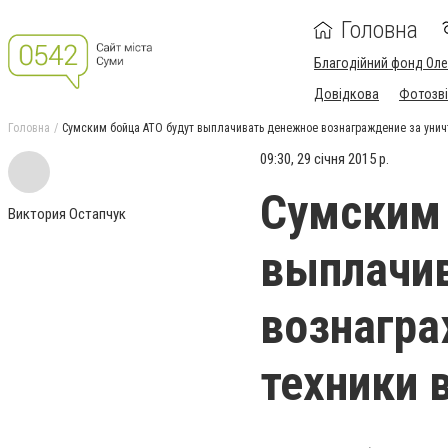
Головна
Благодійний фонд Ол
Довідкова
Фотозві
Головна
Сумским бойца АТО будут выплачивать денежное вознаграждение за унич
09:30, 29 січня 2015 р.
Сумским 
Виктория Остапчук
выплачи
вознагра
техники 