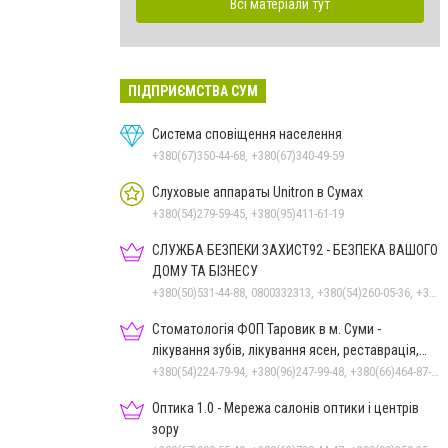
Всі матеріали тут
ПІДПРИЄМСТВА СУМ
Система сповіщення населення
+380(67)350-44-68, +380(67)340-49-59
Слуховые аппараты Unitron в Сумах
+380(54)279-59-45, +380(95)411-61-19
СЛУЖБА БЕЗПЕКИ ЗАХИСТ92 - БЕЗПЕКА ВАШОГО
ДОМУ ТА БІЗНЕСУ
+380(50)531-44-88, 0800332313, +380(54)260-05-36, +380(50)301-55-99, +380(98)531-44-88
Стоматологія ФОП Таровик в м. Суми -
лікування зубів, лікування ясен, реставрація,
протезування
+380(54)224-79-94, +380(96)247-99-48, +380(66)464-87-70
Оптика 1.0 - Мережа салонів оптики і центрів
зору