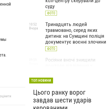
кол-центру скерували до
оенной
суду
ФОТО
Тринадцять людей
10:52
Вчора
травмовано, серед яких
дитина: на Сумщині поліція
темы
документує воєнні злочини
ФОТО
ета.
Росіяни вночі знищили
09:59
Вчора
поштове відділення у
Глухівській громаді
ФОТО
ТОП НОВИНИ
Цього ранку ворог
 оцінити
завдав шести ударів
керованими