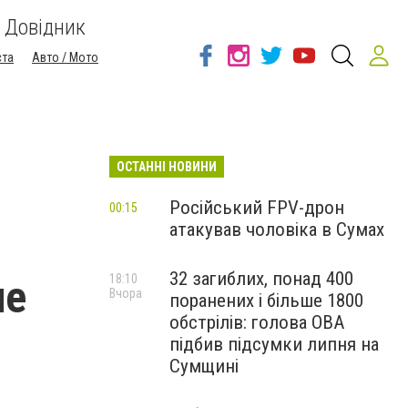
Довідник
ста
Авто / Мото
ОСТАННІ НОВИНИ
Російський FPV-дрон
00:15
атакував чоловіка в Сумах
32 загиблих, понад 400
ие
18:10
Вчора
поранених і більше 1800
обстрілів: голова ОВА
підбив підсумки липня на
Сумщині