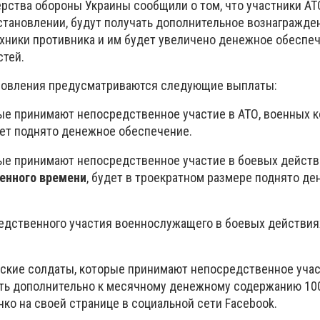
рства обороны Украины сообщили о том, что участники АТО
тановлении, будут получать дополнительное вознагражде
хники противника и им будет увеличено денежное обеспеч
тей.
ановления предусматриваются следующие выплаты:
е принимают непосредственное участие в АТО, военных к
ет поднято денежное обеспечение.
ые принимают непосредственное участие в боевых дейст
енного времени
, будет в троекратном размере поднято д
едственного участия военнослужащего в боевых действия
нские солдаты, которые принимают непосредственное учас
ать дополнительно к месячному денежному содержанию 100
нко на своей странице в социальной сети Facebook.