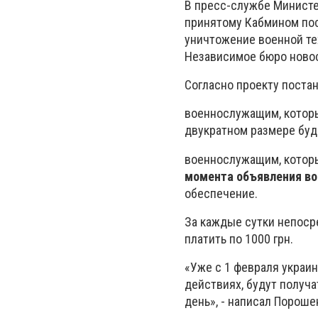
В пресс-службе Министе
принятому Кабмином пос
уничтожение военной те
Независимое бюро новос
Согласно проекту пост
военнослужащим, которы
двукратном размере буд
военнослужащим, котор
момента объявления во
обеспечение.
За каждые сутки непоср
платить по 1000 грн.
«Уже с 1 февраля украи
действиях, будут получ
день», - написал Пороше