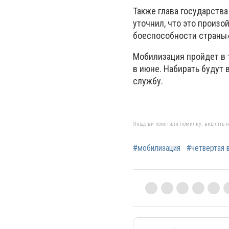
Также глава государства
уточнил, что это произо
боеспособности страны»
Мобилизация пройдет в т
в июне. Набирать будут 
службу.
Якщо ви помітили помилку, виділіть нео
#мобилизация
#четвертая 