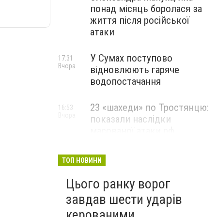
понад місяць боролася за
життя після російської
атаки
У Сумах поступово
17:31
Вчора
відновлюють гаряче
водопостачання
23 «шахеди» по Тростянцю:
16:53
Вчора
показали наслідки
масованої атаки рф
ТОП НОВИНИ
Цього ранку ворог
завдав шести ударів
керованими