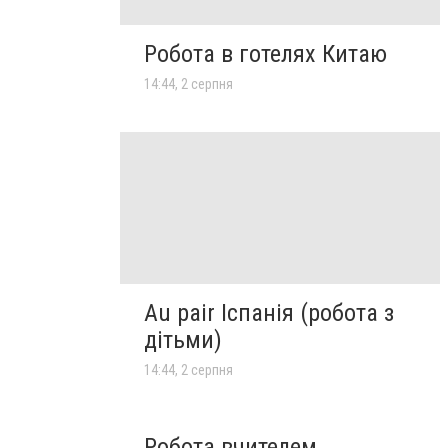
Робота в готелях Китаю
14:44, 2 серпня
Au pair Іспанія (робота з
дітьми)
14:44, 2 серпня
Робота вчителем