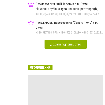
Стоматологія ФОП Таровик в м. Суми -
лікування зубів, лікування ясен, реставрація,
протезування
+380(66)464-87-70, +380(96)247-99-48, +380(54)224-79-94
Пасажирські перевезення "Сервіс Люкс" у м.
Суми
+380(93)739-89-70, +380 (50) 6109280, +380 (50) 2222885, +380 (67) 3222885, +380 (97) 2257010, +380 (68) 1595110, +380 (542) 600085, +380 (542) 250303, +380 (542) 781330
Додати підприємство
ОГОЛОШЕННЯ