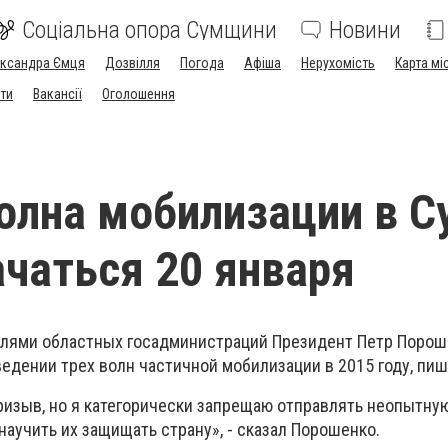
Соціальна опора Сумщини
Новини
ександра Ємця
Дозвілля
Погода
Афіша
Нерухомість
Карта мі
ти
Вакансії
Оголошення
олна мобилизации в С
чаться 20 января
елями областных госадминистраций Президент Петр Порош
ведении трех волн частичной мобилизации в 2015 году, пиш
изыв, но я категорически запрещаю отправлять неопытну
аучить их защищать страну», - сказал Порошенко.