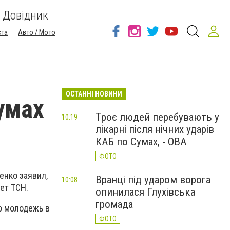
Довідник
ста
Авто / Мото
ОСТАННІ НОВИНИ
умах
Троє людей перебувають у
10:19
лікарні після нічних ударів
КАБ по Сумах, - ОВА
ФОТО
енко заявил,
Вранці під ударом ворога
10:08
ет ТСН.
опинилася Глухівська
громада
ю молодежь в
ФОТО