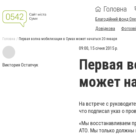
Головна
Благодійний фонд Ол
Довідкова
Фотозві
Головна
Первая волна мобилизации в Сумах может начаться 20 января
09:00, 15 січня 2015 р.
Первая в
Виктория Остапчук
может на
На встрече с руководит
что подписал указ о про
«Мы восстанавливаем пр
АТО. Мы только должны н