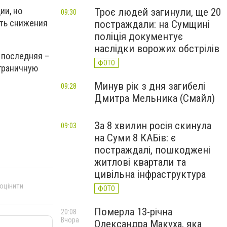
ии, но
Троє людей загинули, ще 20
09:30
ить снижения
постраждали: на Сумщині
поліція документує
наслідки ворожих обстрілів
а последняя –
ФОТО
ограничную
Минув рік з дня загибелі
09:28
Дмитра Мельника (Смайл)
За 8 хвилин росія скинула
09:03
на Суми 8 КАБів: є
постраждалі, пошкоджені
житлові квартали та
цивільна інфраструктура
 оцінити
ФОТО
Померла 13-річна
20:08
Вчора
Олександра Макуха, яка