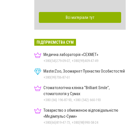
Всі матеріали тут
ПІДПРИЄМСТВА СУМ
Медична лабораторія «СЕХМЕТ»
+380(54)279-09-07, +380(99)409-47-49
MasterZoo, Зоомаркет Пухнастих Особистостей
+380(99)706-87-61
Стоматологічна клініка ”Brilliant Smile”,
стоматологія у Сумах
+380 (66) 196-87-93, +380 (542) 660-193
Товариство з обмеженою відповідальністю
«Медімпульс-Суми»
+380(66)819-47-73, +380(98)990-58-24