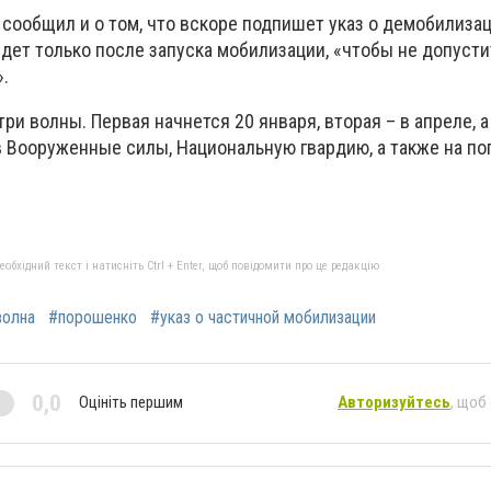
 сообщил и о том, что вскоре подпишет указ о демобилизац
йдет только после запуска мобилизации, «чтобы не допуст
.
ри волны. Первая начнется 20 января, вторая – в апреле, 
в Вооруженные силы, Национальную гвардию, а также на п
бхідний текст і натисніть Ctrl + Enter, щоб повідомити про це редакцію
волна
#порошенко
#указ о частичной мобилизации
0,0
Оцініть першим
Авторизуйтесь
, щоб