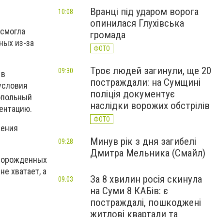
Вранці під ударом ворога
10:08
опинилася Глухівська
 смогла
громада
ных из-за
ФОТО
Троє людей загинули, ще 20
09:30
ь в
постраждали: на Сумщині
 условия
поліція документує
нопольный
наслідки ворожих обстрілів
ентацию.
ФОТО
нения
Минув рік з дня загибелі
09:28
Дмитра Мельника (Смайл)
оворожденных
е хватает, а
За 8 хвилин росія скинула
09:03
на Суми 8 КАБів: є
постраждалі, пошкоджені
житлові квартали та