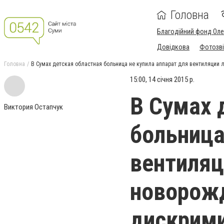
Головна
Благодійний фонд Ол
Довідкова
Фотозві
Головна
В Сумах детская областная больница не купила аппарат для вентиляции 
15:00, 14 січня 2015 р.
В Сумах 
Виктория Остапчук
больница
вентиляц
новорож
дискрим