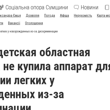
Соціальна опора Сумщини
Новини
ександра Ємця
Дозвілля
Погода
Афіша
Нерухомість
Карта мі
ти
Вакансії
Оголошення
легких у новорожденных из-за дискриминации
детская областная
 не купила аппарат дл
ии легких у
денных из-за
инации