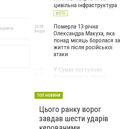
цивільна інфраструктура
ФОТО
Померла 13-річна
20:08
 оцінити
Вчора
Олександра Макуха, яка
понад місяць боролася за
життя після російської
атаки
У Сумах поступово
17:31
Вчора
відновлюють гаряче
водопостачання
ТОП НОВИНИ
Цього ранку ворог
завдав шести ударів
керованими