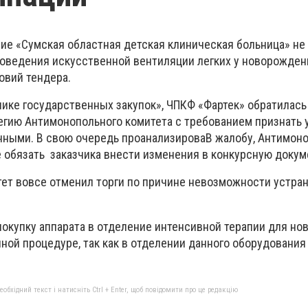
е «Сумская областная детская клиническая больница» не
роведения искусственной вентиляции легких у новорожден
овий тендера.
нике государственных закупок», ЧПКФ «Фартек» обратилас
гию Антимонопольного комитета с требованием признать
нными. В свою очередь проанализироваВ жалобу, Антимо
 обязать заказчика внести изменения в конкурсную докум
ет вовсе отменил торги по причине невозможности устра
 покупку аппарата в отделение интенсивной терапии для н
ой процедуре, так как в отделении данного оборудования н
бхідний текст і натисніть Ctrl + Enter, щоб повідомити про це редакцію