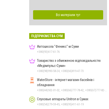
Всі матеріали тут
ПІДПРИЄМСТВА СУМ
Автошкола "Феникс" м.Суми
+380(93)617-61-76
Товариство з обмеженою відповідальністю
«Медімпульс-Суми»
+380(98)990-58-24, +380(66)819-47-73
WaterStore - інтернет магазин басейнів і
обладнання
+380(44)502-01-02, +380(66)777-78-42, +380(67)777-82-19, +380(67)890-80-80, +380(73)890-80-80, +380(44)502-01-03
Слуховые аппараты Unitron в Сумах
+380(54)279-59-45, +380(95)411-61-19