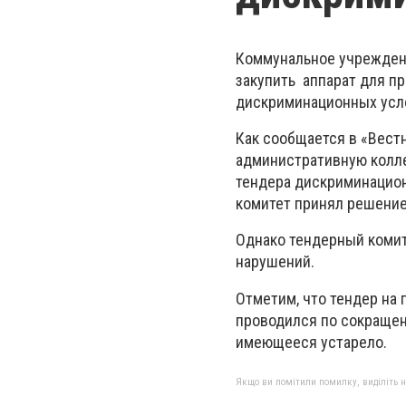
Коммунальное учреждени
закупить аппарат для п
дискриминационных усл
Как сообщается в «Вест
административную колле
тендера дискриминацио
комитет принял решение
Однако тендерный комит
нарушений.
Отметим, что тендер на
проводился по сокращенн
имеющееся устарело.
Якщо ви помітили помилку, виділіть нео