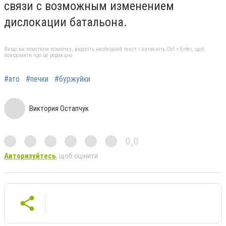
связи с возможным изменением
дислокации батальона.
Якщо ви помітили помилку, виділіть необхідний текст і натисніть Ctrl + Enter, щоб
повідомити про це редакцію
#ато
#печки
#буржуйки
Виктория Остапчук
0,0
Авторизуйтесь
, щоб оцінити