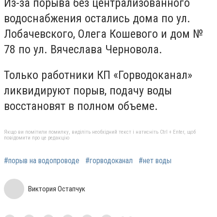
Из-за порыва без централизованного
водоснабжения остались дома по ул.
Лобачевского, Олега Кошевого и дом №
78 по ул. Вячеслава Черновола.
Только работники КП «Горводоканал»
ликвидируют порыв, подачу воды
восстановят в полном объеме.
Якщо ви помітили помилку, виділіть необхідний текст і натисніть Ctrl + Enter, щоб
повідомити про це редакцію
#порыв на водопроводе
#горводоканал
#нет воды
Виктория Остапчук