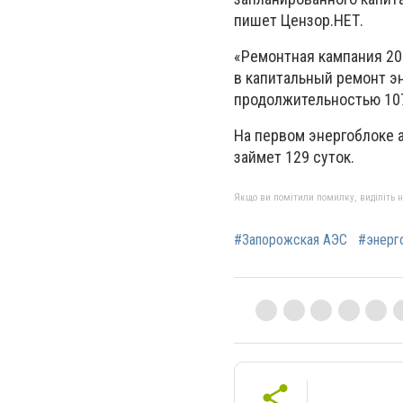
пишет Цензор.НЕТ.
«Ремонтная кампания 20
в капитальный ремонт эн
продолжительностью 107 
На первом энергоблоке 
займет 129 суток.
Якщо ви помітили помилку, виділіть нео
#Запорожская АЭС
#энерг