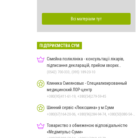
Всі матеріали тут
ПІДПРИЄМСТВА СУМ
Сімейна поліклініка - консультації лікарів,
підписання декларацій, прийом хворих
дорослих та дітей
(0542) 700-333, (095) 189-20-10
Клиника Смеяновых - Специализированный
медицинский ЛОР-центр
+380(95)411-61-19, +380(54)279-59-45
Шинний сервіс «Люксшина» у м.Суми
+380(67)164-20-06, +380(96)284-94-74, +380(50)080-54-94, +380(95)884-84-24
Товариство з обмеженою відповідальністю
«Медімпульс-Суми»