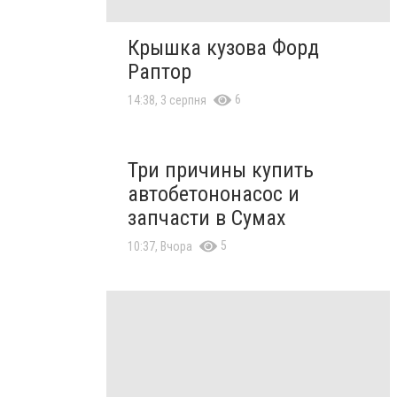
Крышка кузова Форд
Раптор
6
14:38, 3 серпня
Три причины купить
автобетононасос и
запчасти в Сумах
5
10:37, Вчора