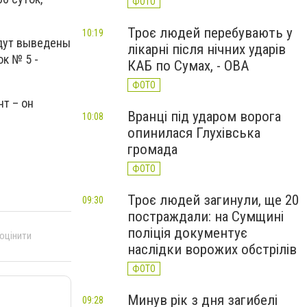
ФОТО
Троє людей перебувають у
10:19
удут выведены
лікарні після нічних ударів
к № 5 -
КАБ по Сумах, - ОВА
ФОТО
т – он
Вранці під ударом ворога
10:08
опинилася Глухівська
громада
ФОТО
Троє людей загинули, ще 20
09:30
постраждали: на Сумщині
поліція документує
 оцінити
наслідки ворожих обстрілів
ФОТО
Минув рік з дня загибелі
09:28