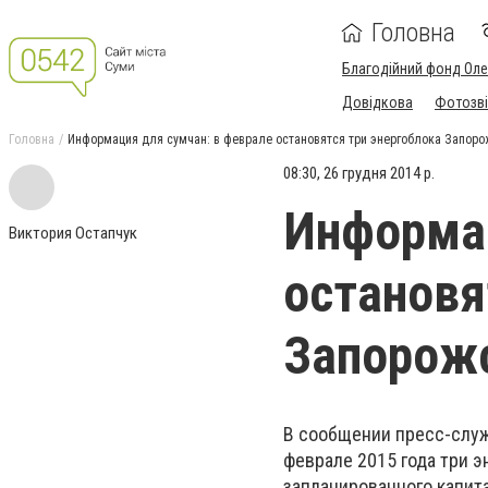
Головна
Благодійний фонд Ол
Довідкова
Фотозві
Головна
Информация для сумчан: в феврале остановятся три энергоблока Запоро
08:30, 26 грудня 2014 р.
Информац
Виктория Остапчук
остановя
Запорож
В сообщении пресс-служ
феврале 2015 года три 
запланированного капита