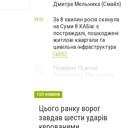
Дмитра Мельника (Смайл)
За 8 хвилин росія скинула
09:03
на Суми 8 КАБів: є
постраждалі, пошкоджені
житлові квартали та
цивільна інфраструктура
ФОТО
Померла 13-річна
20:08
Вчора
Олександра Макуха, яка
понад місяць боролася за
життя після російської
атаки
ТОП НОВИНИ
Цього ранку ворог
завдав шести ударів
керованими