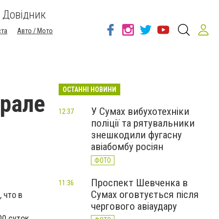
Довідник
ста
Авто / Мото
ОСТАННІ НОВИНИ
врале
У Сумах вибухотехніки
12:37
поліції та рятувальники
знешкодили фугасну
авіабомбу росіян
ФОТО
Проспект Шевченка в
11:36
Сумах оговтується після
 что в
чергового авіаудару
0 суток,