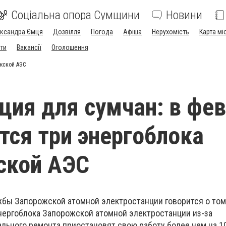
Соціальна опора Сумщини
Новини
ександра Ємця
Дозвілля
Погода
Афіша
Нерухомість
Карта мі
ти
Вакансії
Оголошення
жской АЭС
ия для сумчан: в фе
тся три энергоблока
ской АЭС
бы Запорожской атомной электростанции говорится о том,
энергоблока Запорожской атомной электростанции из-за
льного ремонта приостановят свою работу более чем на 10