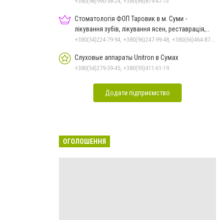
+380(98)990-58-24, +380(66)819-47-73
Стоматологія ФОП Таровик в м. Суми -
лікування зубів, лікування ясен, реставрація,
протезування
+380(54)224-79-94, +380(96)247-99-48, +380(66)464-87-70
Слуховые аппараты Unitron в Сумах
+380(54)279-59-45, +380(95)411-61-19
Додати підприємство
ОГОЛОШЕННЯ