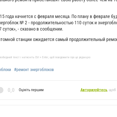
15 года начнется с февраля месяца. По плану в феврале б
ергоблок № 2 - продолжительностью 110 суток и энергобло
суток», - сказано в сообщении.
атомной станции ожидается самый продолжительный ремон
бхідний текст і натисніть Ctrl + Enter, щоб повідомити про це редакцію
облоки
#ремонт энергоблоков
0,0
Оцініть першим
Авторизуйтесь
, щоб