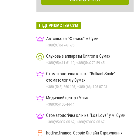
ПІДПРИЄМСТВА СУМ
Автошкола "Феникс" м.Суми
+380(93)617-61-76
Слуховые аппараты Unitron в Сумах
+380(95)411-61-19, +380(54)279-59-45
Стоматологічна клініка ”Brilliant Smile”,
стоматологія у Сумах
+380 (542) 660-193, +380 (66) 196-87-93
Медичний центр «Мрія»
+380(95)106-44-14
Стоматологічна клініка "Loa Love" у м. Суми
+380(95)007-05-67, +380(97)007-05-67
hotline.finance: Сервіс Онлайн Страхування