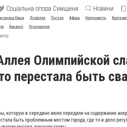
Соціальна опора Сумщини
Новини
ександра Ємця
Дозвілля
Погода
Афіша
Нерухомість
Карта мі
ти
Вакансії
Оголошення
(ФОТО)
Аллея Олимпийской с
то перестала быть св
ы, которую в середине июля передали на содержание азе
стала быть проблемным местом города, где то и дело регу
ывозом мусора, покосом травы.