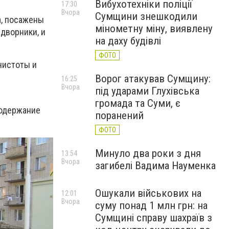
Вибухотехніки поліції
17:30
Вчора
Сумщини знешкодили
а, посажены
мінометну міну, виявлену
 дворники, и
на даху будівлі
ФОТО
чистоты и
Ворог атакував Сумщину:
16:25
Вчора
під ударами Глухівська
громада та Суми, є
содержание
поранений
ФОТО
Минуло два роки з дня
13:54
Вчора
загибелі Вадима Науменка
Ошукали військових на
12:01
Вчора
суму понад 1 млн грн: на
Сумщині справу шахраїв з