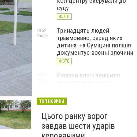
кол-центру скерували до
суду
ФОТО
Тринадцять людей
10:52
Вчора
травмовано, серед яких
дитина: на Сумщині поліція
документує воєнні злочини
ФОТО
Росіяни вночі знищили
09:59
Вчора
поштове відділення у
Глухівській громаді
ФОТО
ТОП НОВИНИ
Цього ранку ворог
завдав шести ударів
керованими