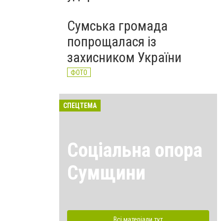
Сумська громада
попрощалася із
захисником України
ФОТО
СПЕЦТЕМА
Соціальна опора
Сумщини
Всі матеріали тут