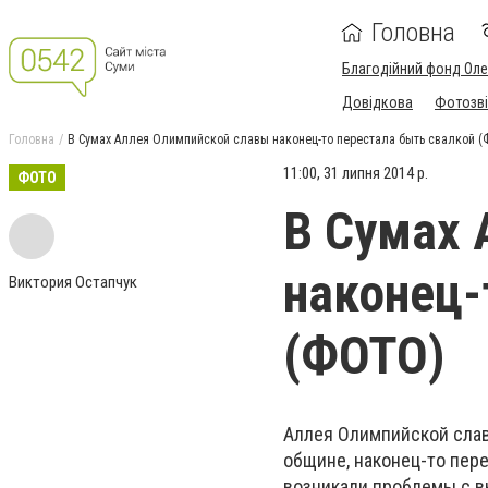
Головна
Благодійний фонд Ол
Довідкова
Фотозві
Головна
В Сумах Аллея Олимпийской славы наконец-то перестала быть свалкой 
11:00, 31 липня 2014 р.
ФОТО
В Сумах 
наконец-
Виктория Остапчук
(ФОТО)
Аллея Олимпийской слав
общине, наконец-то пере
возникали проблемы с в