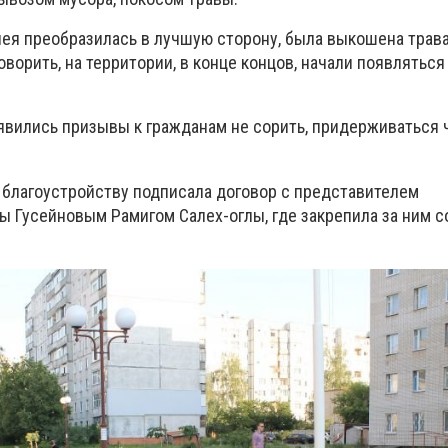
лея преобразилась в лучшую сторону, была выкошена трав
оворить, на территории, в конце концов, начали появляться
явились призывы к гражданам не сорить, придерживаться 
 благоустройству подписала договор с представителем
 Гусейновым Рамигом Салех-оглы, где закрепила за ним 