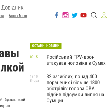
Довідник
ста
Авто / Мото
ОСТАННІ НОВИНИ
лавы
Російський FPV-дрон
00:15
атакував чоловіка в Сумах
алкой
32 загиблих, понад 400
18:10
Вчора
поранених і більше 1800
обстрілів: голова ОВА
підбив підсумки липня на
рбайджанской
Сумщині
лярно