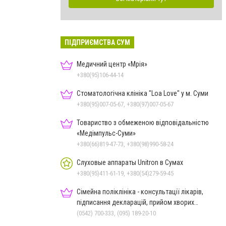
ПІДПРИЄМСТВА СУМ
Медичний центр «Мрія»
+380(95)106-44-14
Стоматологічна клініка "Loa Love" у м. Суми
+380(95)007-05-67, +380(97)007-05-67
Товариство з обмеженою відповідальністю
«Медімпульс-Суми»
+380(66)819-47-73, +380(98)990-58-24
Слуховые аппараты Unitron в Сумах
+380(95)411-61-19, +380(54)279-59-45
Сімейна поліклініка - консультації лікарів,
підписання декларацій, прийом хворих
дорослих та дітей
(0542) 700-333, (095) 189-20-10