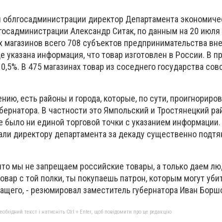
и облгосадминистрации директор Департамента экономиче
госадминистрации Александр Ситак, по данным на 20 июля 
 магазинов всего 708 субъектов предпринимательства вн
е указана информация, что товар изготовлен в России. В 
0,5%. В 475 магазинах товар из соседнего государства сов
нию, есть районы и города, которые, по сути, проигнориров
ернатора. В частности это Ямпольский и Тростянецкий рай
не было ни единой торговой точки с указанием информации
али директору департамента за декаду существенно подтя
что мы не запрещаем российские товары, а только даем л
овар с той полки, ты покупаешь патрон, которым могут уби
ащего, - резюмировал заместитель губернатора Иван Борш
бхідний текст і натисніть Ctrl + Enter, щоб повідомити про це редакцію