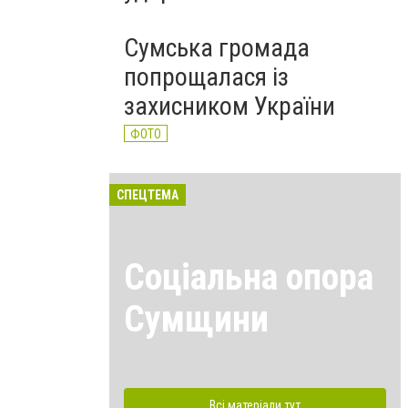
Сумська громада
попрощалася із
захисником України
ФОТО
СПЕЦТЕМА
Соціальна опора
Сумщини
Всі матеріали тут