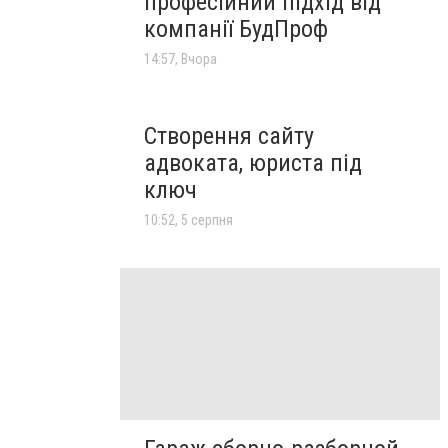
професійний підхід від
компанії БудПроф
14:57, Вчора
Створення сайту
адвоката, юриста під
ключ
10:52, 5 серпня