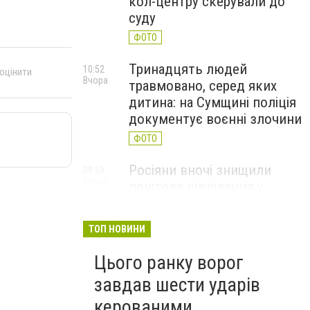
кол-центру скерували до
суду
ФОТО
Тринадцять людей
10:52
 оцінити
Вчора
травмовано, серед яких
дитина: на Сумщині поліція
документує воєнні злочини
ФОТО
Росіяни вночі знищили
09:59
Вчора
поштове відділення у
Глухівській громаді
ФОТО
ТОП НОВИНИ
Цього ранку ворог
завдав шести ударів
керованими