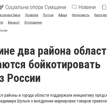
Соціальна опора Сумщини
Новини
ександра Ємця
Дозвілля
Погода
Афіша
Нерухомість
Карта мі
ти
Вакансії
Оголошення
России
не два района област
ются бойкотировать
з России
се районы и города области поддержали инициативу предс
адимира Шульги о внедрении маркировки товаров привезе