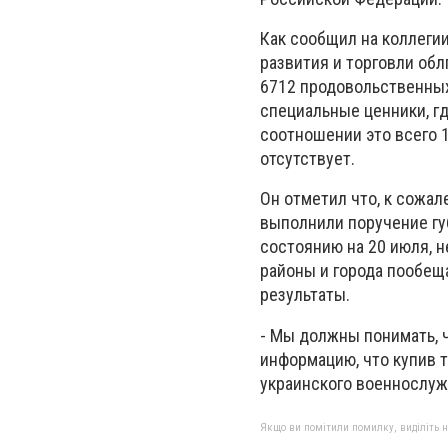
Как сообщил на коллеги
развития и торговли обл
6712 продовольственных
специальные ценники, гд
соотношении это всего 1
отсутствует.
Он отметил что, к сожале
выполнили поручение губ
состоянию на 20 июля, 
районы и города пообещ
результаты.
- Мы должны понимать, 
информацию, что купив т
украинского военнослуж
Якщо ви помітили помилку, виділіть нео