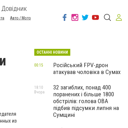
Довідник
ста
Авто / Мото
ОСТАННІ НОВИНИ
и
Російський FPV-дрон
00:15
атакував чоловіка в Сумах
32 загиблих, понад 400
18:10
Вчора
поранених і більше 1800
обстрілів: голова ОВА
підбив підсумки липня на
едателя
Сумщині
нных из