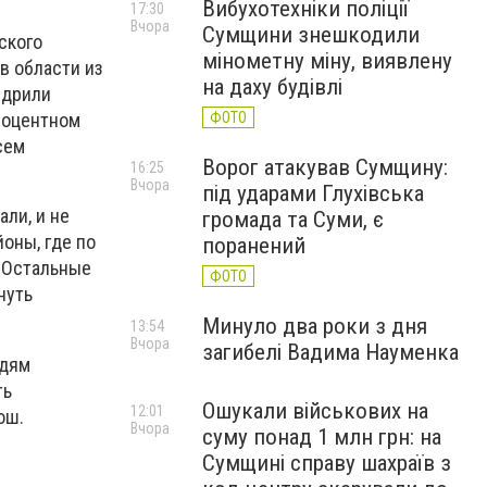
Вибухотехніки поліції
17:30
Вчора
Сумщини знешкодили
ского
мінометну міну, виявлену
в области из
на даху будівлі
едрили
ФОТО
процентном
сем
Ворог атакував Сумщину:
16:25
Вчора
під ударами Глухівська
али, и не
громада та Суми, є
оны, где по
поранений
. Остальные
ФОТО
нуть
Минуло два роки з дня
13:54
Вчора
загибелі Вадима Науменка
юдям
ть
Ошукали військових на
12:01
ош.
Вчора
суму понад 1 млн грн: на
Сумщині справу шахраїв з