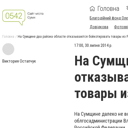
Головна
Благодійний фонд Ол
Довідкова
Фотозві
Головна
На Сумщине два района области отказываются бойкотировать товары из 
17:00, 30 липня 2014 р.
На Сумщи
Виктория Остапчук
отказыва
товары и
На Сумщине далеко не в
облгосадминистрации Вл
Российской Федерации.