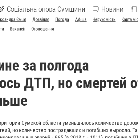
Соціальна опора Сумщини
Новини
ександра Ємця
Дозвілля
Погода
Афіша
Нерухомість
Карта мі
ти
Вакансії
Оголошення
е
не за полгода
ось ДТП, но смертей о
льше
ерритории Сумской области уменьшилось количество доро
ий, но количество пострадавших и погибших выросло. Так
ксированных аварий - 965 (в 2013 г. - 1011), погибших в Д