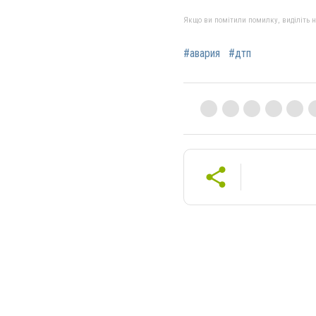
Якщо ви помітили помилку, виділіть нео
#авария
#дтп