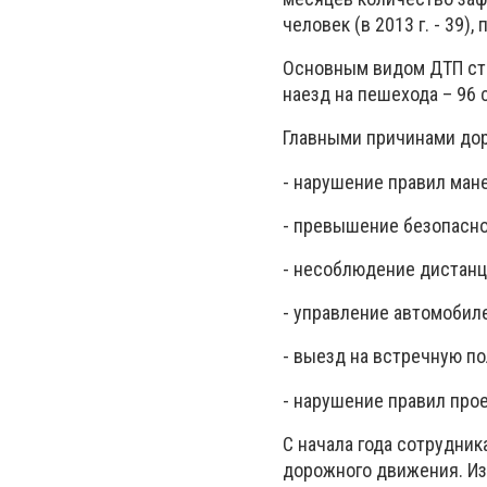
человек (в 2013 г. - 39),
Основным видом ДТП стал
наезд на пешехода – 96 
Главными причинами до
- нарушение правил ман
- превышение безопасной
- несоблюдение дистанц
- управление автомобиле
- выезд на встречную по
- нарушение правил прое
С начала года сотрудни
дорожного движения. Из