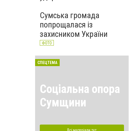
Сумська громада
попрощалася із
захисником України
ФОТО
СПЕЦТЕМА
Соціальна опора
Сумщини
Всі матеріали тут