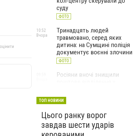
кол-центру скерували до
суду
ФОТО
Тринадцять людей
10:52
Вчора
травмовано, серед яких
дитина: на Сумщині поліція
 оцінити
документує воєнні злочини
ФОТО
Росіяни вночі знищили
09:59
Вчора
поштове відділення у
Глухівській громаді
ФОТО
ТОП НОВИНИ
Цього ранку ворог
завдав шести ударів
керованими