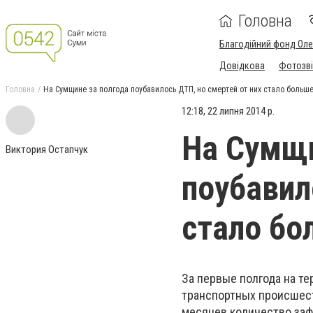
Головна
Благодійний фонд Ол
Довідкова
Фотозві
Головна
На Сумщине за полгода поубавилось ДТП, но смертей от них стало больш
12:18, 22 липня 2014 р.
На Сумщи
Виктория Остапчук
поубавил
стало бо
За первые полгода на т
транспортных происшеств
месяцев количество зафи