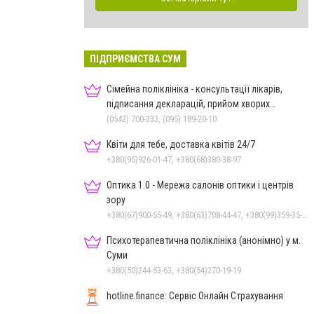
ПІДПРИЄМСТВА СУМ
Сімейна поліклініка - консультації лікарів,
підписання декларацій, прийом хворих
дорослих та дітей
(0542) 700-333, (095) 189-20-10
Квіти для тебе, доставка квітів 24/7
+380(95)926-01-47, +380(68)380-38-97
Оптика 1.0 - Мережа салонів оптики і центрів
зору
+380(67)900-55-49, +380(63)708-44-47, +380(99)359-35-36
Психотерапевтична поліклініка (анонімно) у м.
Суми
+380(50)244-53-63, +380(54)270-19-19
hotline.finance: Сервіс Онлайн Страхування