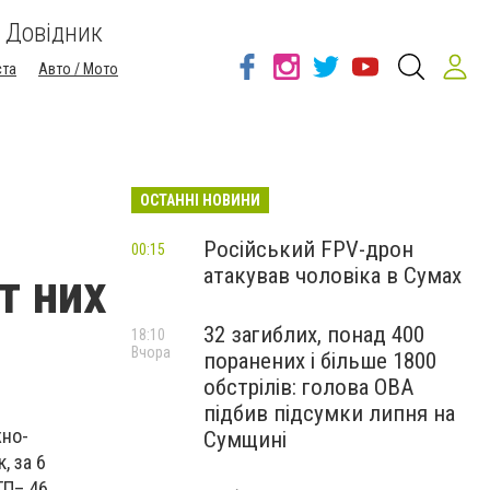
Довідник
ста
Авто / Мото
ОСТАННІ НОВИНИ
Російський FPV-дрон
00:15
атакував чоловіка в Сумах
т них
32 загиблих, понад 400
18:10
Вчора
поранених і більше 1800
обстрілів: голова ОВА
підбив підсумки липня на
жно-
Сумщині
, за 6
ТП– 46