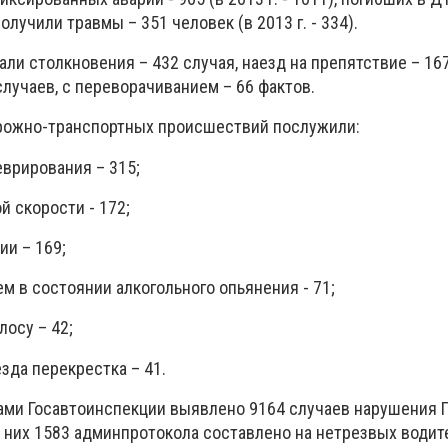
 получили травмы – 351 человек (в 2013 г. - 334).
и столкновения – 432 случая, наезд на препятствие – 167
случаев, с переворачиванием – 66 фактов.
рожно-транспортных происшествий послужили:
еврирования – 315;
 скорости - 172;
ии – 169;
м в состоянии алкогольного опьянения - 71;
лосу – 42;
зда перекрестка – 41.
ками Госавтоинспекции выявлено 9164 случаев нарушения 
 них 1583 админпротокола составлено на нетрезвых водит