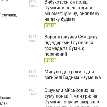
Вибухотехніки поліції
17:30
Вчора
Сумщини знешкодили
мінометну міну, виявлену
 случаев,
на даху будівлі
ФОТО
Ворог атакував Сумщину:
16:25
Вчора
під ударами Глухівська
громада та Суми, є
поранений
ФОТО
Минуло два роки з дня
13:54
Вчора
загибелі Вадима Науменка
Ошукали військових на
12:01
Вчора
суму понад 1 млн грн: на
Правил
Сумщині справу шахраїв з
елей