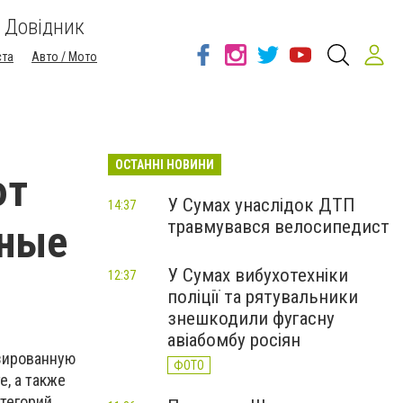
Довідник
ста
Авто / Мото
ОСТАННІ НОВИНИ
ют
У Сумах унаслідок ДТП
14:37
травмувався велосипедист
дные
У Сумах вибухотехніки
12:37
поліції та рятувальники
знешкодили фугасну
авіабомбу росіян
зированную
ФОТО
, а также
тегорий