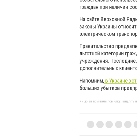
граждан при наличии со
На сайте Верховной Рад
законы Украины относит
электрическом транспор
Правительство предлага
льготной категории граж
учреждения. Последние,
дополнительных клиентов
Напомним,
в Украине хо
больших убытков предпр
Якщо ви помітили помилку, виділіть нео