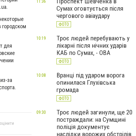
Проспект Шевченка в
11:36
.ua.
Сумах оговтується після
чергового авіаудару
 некоторые
ФОТО
в городском
Троє людей перебувають у
10:19
лікарні після нічних ударів
т для
КАБ по Сумах, - ОВА
ковские
ечении
ФОТО
Вранці під ударом ворога
10:08
е
из-за
опинилася Глухівська
спорта.
громада
ФОТО
Троє людей загинули, ще 20
09:30
постраждали: на Сумщині
 оцінити
поліція документує
наслідки ворожих обстрілів