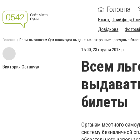
Головна
Благодійний фонд Ол
Довідкова
Фотозві
Головна
Всем льготникам Сум планируют выдавать электронные проездные биле
15:00, 23 грудня 2013 р.
Всем льг
Виктория Остапчук
выдават
билеты
Органам местного самоу
систему безналичной опл
обязательного использо