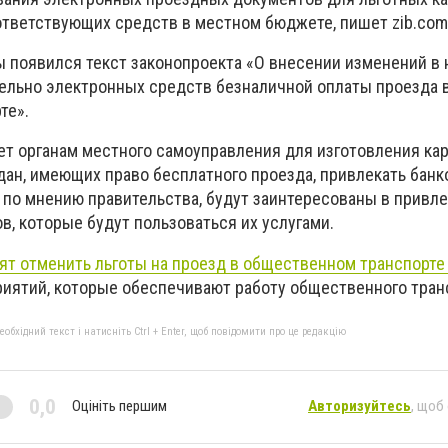
ответствующих средств в местном бюджете, пишет zib.com
ы появился текст законопроекта «О внесении изменений в
ельно электронных средств безналичной оплаты проезда 
те».
ет органам местного самоуправления для изготовления кар
дан, имеющих право бесплатного проезда, привлекать бан
 по мнению правительства, будут заинтересованы в привл
, которые будут пользоваться их услугами.
тят отменить льготы на проезд в общественном транспорт
иятий, которые обеспечивают работу общественного тран
бхідний текст і натисніть Ctrl + Enter, щоб повідомити про це редакцію
0,0
Оцініть першим
Авторизуйтесь
, щоб