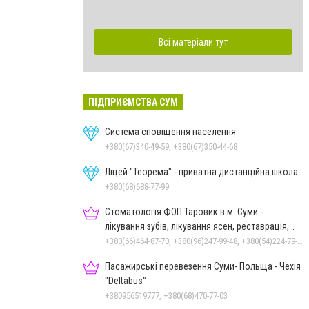
Всі матеріали тут
ПІДПРИЄМСТВА СУМ
Система сповіщення населення
+380(67)340-49-59, +380(67)350-44-68
Ліцей "Теорема" - приватна дистанційна школа
+380(68)688-77-99
Стоматологія ФОП Таровик в м. Суми -
лікування зубів, лікування ясен, реставрація,
протезування
+380(66)464-87-70, +380(96)247-99-48, +380(54)224-79-94
Пасажирські перевезення Суми- Польща - Чехія
"Deltabus"
+380956519777, +380(68)470-77-03