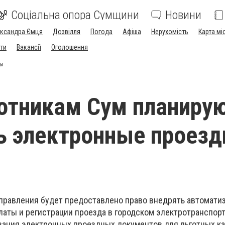
Соціальна опора Сумщини
Новини
ександра Ємця
Дозвілля
Погода
Афіша
Нерухомість
Карта мі
ти
Вакансії
Оголошення
ты
отникам Сум планиру
ь электронные проез
правления будет предоставлено право внедрять автомати
аты и регистрации проезда в городском электротранспорте
вания электронных проездных документов для льготных ка