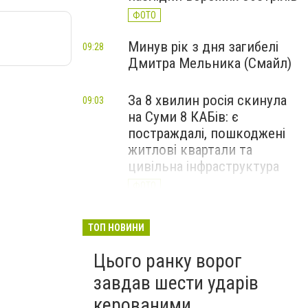
ФОТО
Минув рік з дня загибелі
09:28
Дмитра Мельника (Смайл)
За 8 хвилин росія скинула
09:03
на Суми 8 КАБів: є
постраждалі, пошкоджені
житлові квартали та
цивільна інфраструктура
ФОТО
ТОП НОВИНИ
Цього ранку ворог
завдав шести ударів
керованими