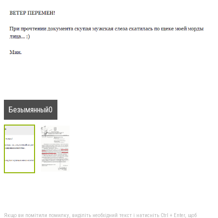
Безымянный0
Якщо ви помітили помилку, виділіть необхідний текст і натисніть Ctrl + Enter, щоб