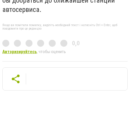
бы добраться до ближайшей станции
автосервиса.
Якщо ви помітили помилку, виділіть необхідний текст і натисніть Ctrl + Enter, щоб
повідомити про це редакцію
0,0
Авторизируйтесь
, чтобы оценить